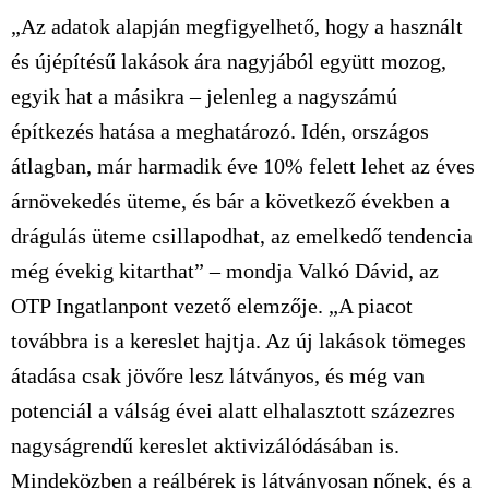
„Az adatok alapján megfigyelhető, hogy a használt
és újépítésű lakások ára nagyjából együtt mozog,
egyik hat a másikra – jelenleg a nagyszámú
építkezés hatása a meghatározó. Idén, országos
átlagban, már harmadik éve 10% felett lehet az éves
árnövekedés üteme, és bár a következő években a
drágulás üteme csillapodhat, az emelkedő tendencia
még évekig kitarthat” – mondja Valkó Dávid, az
OTP Ingatlanpont vezető elemzője. „A piacot
továbbra is a kereslet hajtja. Az új lakások tömeges
átadása csak jövőre lesz látványos, és még van
potenciál a válság évei alatt elhalasztott százezres
nagyságrendű kereslet aktivizálódásában is.
Mindeközben a reálbérek is látványosan nőnek, és a