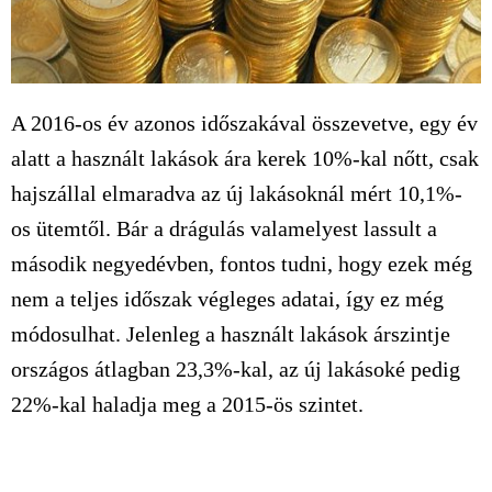
A 2016-os év azonos időszakával összevetve, egy év
alatt a használt lakások ára kerek 10%-kal nőtt, csak
hajszállal elmaradva az új lakásoknál mért 10,1%-
os ütemtől. Bár a drágulás valamelyest lassult a
második negyedévben, fontos tudni, hogy ezek még
nem a teljes időszak végleges adatai, így ez még
módosulhat. Jelenleg a használt lakások árszintje
országos átlagban 23,3%-kal, az új lakásoké pedig
22%-kal haladja meg a 2015-ös szintet.