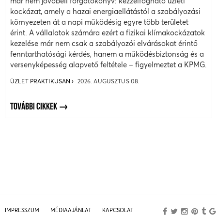
már nem jövőbeli forgatókönyv: kézzelfogható üzleti
kockázat, amely a hazai energiaellátástól a szabályozási
környezeten át a napi működésig egyre több területet
érint. A vállalatok számára ezért a fizikai klímakockázatok
kezelése már nem csak a szabályozói elvárásokat érintő
fenntarthatósági kérdés, hanem a működésbiztonság és a
versenyképesség alapvető feltétele – figyelmeztet a KPMG.
ÜZLET PRAKTIKUSAN
2026. AUGUSZTUS 08.
TOVÁBBI CIKKEK
IMPRESSZUM
MÉDIAAJÁNLAT
KAPCSOLAT