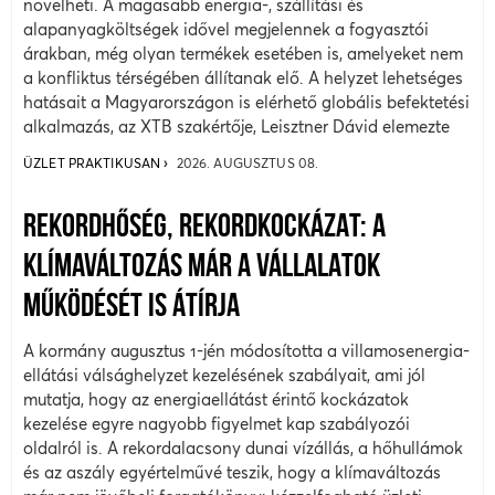
növelheti. A magasabb energia-, szállítási és
alapanyagköltségek idővel megjelennek a fogyasztói
árakban, még olyan termékek esetében is, amelyeket nem
a konfliktus térségében állítanak elő. A helyzet lehetséges
hatásait a Magyarországon is elérhető globális befektetési
alkalmazás, az XTB szakértője, Leisztner Dávid elemezte
ÜZLET PRAKTIKUSAN
2026. AUGUSZTUS 08.
REKORDHŐSÉG, REKORDKOCKÁZAT: A
KLÍMAVÁLTOZÁS MÁR A VÁLLALATOK
MŰKÖDÉSÉT IS ÁTÍRJA
A kormány augusztus 1-jén módosította a villamosenergia-
ellátási válsághelyzet kezelésének szabályait, ami jól
mutatja, hogy az energiaellátást érintő kockázatok
kezelése egyre nagyobb figyelmet kap szabályozói
oldalról is. A rekordalacsony dunai vízállás, a hőhullámok
és az aszály egyértelművé teszik, hogy a klímaváltozás