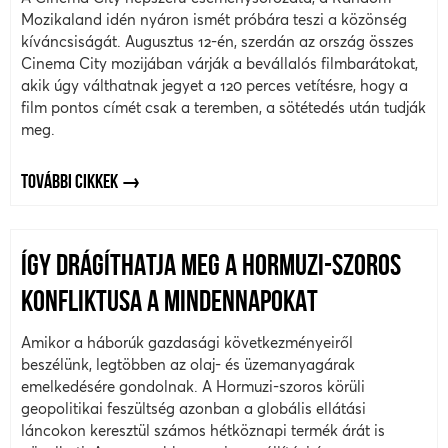
Mozikaland idén nyáron ismét próbára teszi a közönség
kíváncsiságát. Augusztus 12-én, szerdán az ország összes
Cinema City mozijában várják a bevállalós filmbarátokat,
akik úgy válthatnak jegyet a 120 perces vetítésre, hogy a
film pontos címét csak a teremben, a sötétedés után tudják
meg.
TOVÁBBI CIKKEK
ÍGY DRÁGÍTHATJA MEG A HORMUZI-SZOROS
KONFLIKTUSA A MINDENNAPOKAT
Amikor a háborúk gazdasági következményeiről
beszélünk, legtöbben az olaj- és üzemanyagárak
emelkedésére gondolnak. A Hormuzi-szoros körüli
geopolitikai feszültség azonban a globális ellátási
láncokon keresztül számos hétköznapi termék árát is