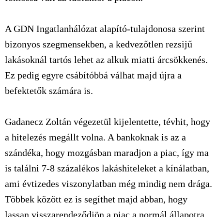
A GDN Ingatlanhálózat alapító-tulajdonosa szerint
bizonyos szegmensekben, a kedvezőtlen rezsijű
lakásoknál tartós lehet az alkuk miatti árcsökkenés.
Ez pedig egyre csábítóbbá válhat majd újra a
befektetők számára is.
Gadanecz Zoltán végezetül kijelentette, tévhit, hogy
a hitelezés megállt volna. A bankoknak is az a
szándéka, hogy mozgásban maradjon a piac, így ma
is találni 7-8 százalékos lakáshiteleket a kínálatban,
ami évtizedes viszonylatban még mindig nem drága.
Többek között ez is segíthet majd abban, hogy
lassan visszarendeződjön a piac a normál állapotra.