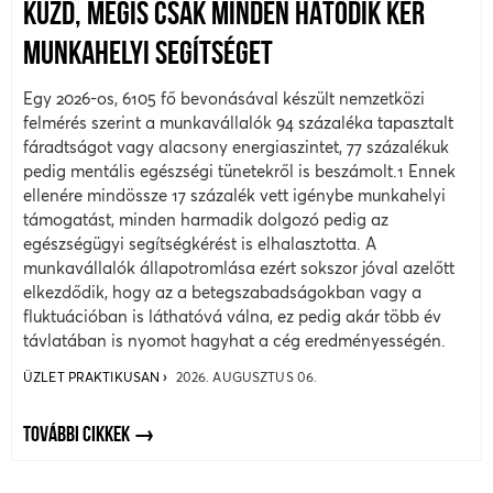
KÜZD, MÉGIS CSAK MINDEN HATODIK KÉR
MUNKAHELYI SEGÍTSÉGET
Egy 2026-os, 6105 fő bevonásával készült nemzetközi
felmérés szerint a munkavállalók 94 százaléka tapasztalt
fáradtságot vagy alacsony energiaszintet, 77 százalékuk
pedig mentális egészségi tünetekről is beszámolt.1 Ennek
ellenére mindössze 17 százalék vett igénybe munkahelyi
támogatást, minden harmadik dolgozó pedig az
egészségügyi segítségkérést is elhalasztotta. A
munkavállalók állapotromlása ezért sokszor jóval azelőtt
elkezdődik, hogy az a betegszabadságokban vagy a
fluktuációban is láthatóvá válna, ez pedig akár több év
távlatában is nyomot hagyhat a cég eredményességén.
ÜZLET PRAKTIKUSAN
2026. AUGUSZTUS 06.
TOVÁBBI CIKKEK