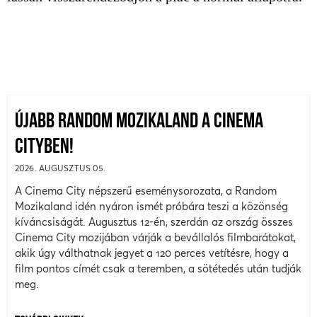
ÚJABB RANDOM MOZIKALAND A CINEMA
CITYBEN!
2026. AUGUSZTUS 05.
A Cinema City népszerű eseménysorozata, a Random
Mozikaland idén nyáron ismét próbára teszi a közönség
kíváncsiságát. Augusztus 12-én, szerdán az ország összes
Cinema City mozijában várják a bevállalós filmbarátokat,
akik úgy válthatnak jegyet a 120 perces vetítésre, hogy a
film pontos címét csak a teremben, a sötétedés után tudják
meg.