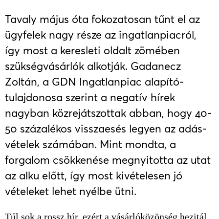
Tavaly május óta fokozatosan tűnt el az
ügyfelek nagy része az ingatlanpiacról,
így most a keresleti oldalt zömében
szükségvásárlók alkotják. Gadanecz
Zoltán, a GDN Ingatlanpiac alapító-
tulajdonosa szerint a negatív hírek
nagyban közrejátszottak abban, hogy 40-
50 százalékos visszaesés legyen az adás-
vételek számában. Mint mondta, a
forgalom csökkenése megnyitotta az utat
az alku előtt, így most kivételesen jó
vételeket lehet nyélbe ütni.
Túl sok a rossz hír, ezért a vásárlóközönség hezitál