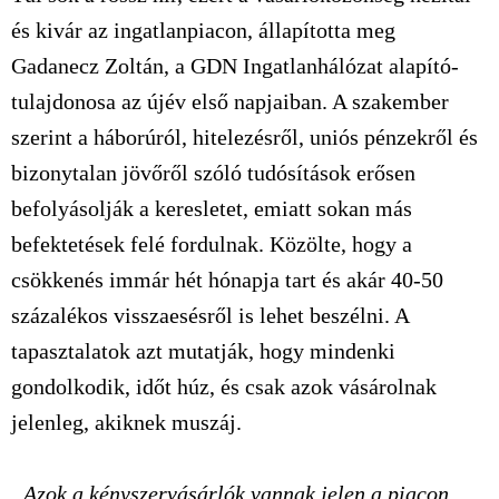
és kivár az ingatlanpiacon, állapította meg
Gadanecz Zoltán, a GDN Ingatlanhálózat alapító-
tulajdonosa az újév első napjaiban. A szakember
szerint a háborúról, hitelezésről, uniós pénzekről és
bizonytalan jövőről szóló tudósítások erősen
befolyásolják a keresletet, emiatt sokan más
befektetések felé fordulnak. Közölte, hogy a
csökkenés immár hét hónapja tart és akár 40-50
százalékos visszaesésről is lehet beszélni. A
tapasztalatok azt mutatják, hogy mindenki
gondolkodik, időt húz, és csak azok vásárolnak
jelenleg, akiknek muszáj.
„Azok a kényszervásárlók vannak jelen a piacon,