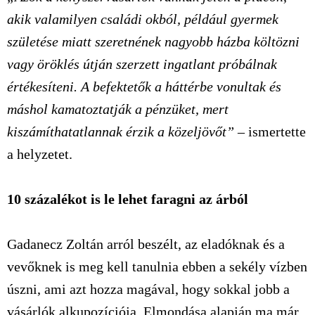
akik valamilyen családi okból, például gyermek
születése miatt szeretnének nagyobb házba költözni
vagy öröklés útján szerzett ingatlant próbálnak
értékesíteni. A befektetők a háttérbe vonultak és
máshol kamatoztatják a pénzüket, mert
kiszámíthatatlannak érzik a közeljövőt”
– ismertette
a helyzetet.
10 százalékot is le lehet faragni az árból
Gadanecz Zoltán arról beszélt, az eladóknak és a
vevőknek is meg kell tanulnia ebben a sekély vízben
úszni, ami azt hozza magával, hogy sokkal jobb a
vásárlók alkupozíciója. Elmondása alapján ma már