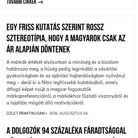
TOVÁBBI CIKKEK
EGY FRISS KUTATÁS SZERINT ROSSZ
SZTEREOTÍPIA, HOGY A MAGYAROK CSAK AZ
ÁR ALAPJÁN DÖNTENEK
A márkák értékét elsősorban a minőség és a bizalom
határozza meg, a hűség pedig leginkább a vásárlási
gyakoriságban és az ajánlási hajlandóságban nyilvánul
meg – derül ki a Nitro legfrissebb kutatásából, amely
átfogó képet nyújt a magyar fogyasztók
márkapreferenciáiról, a márkákhoz fűződő viszonyáról és
a lojalitás mögött álló motivációkról.
ÜZLET PRAKTIKUSAN
2026. AUGUSZTUS 06.
A DOLGOZÓK 94 SZÁZALÉKA FÁRADTSÁGGAL