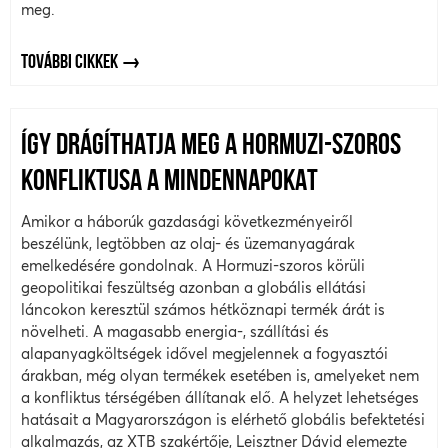
meg.
TOVÁBBI CIKKEK
ÍGY DRÁGÍTHATJA MEG A HORMUZI-SZOROS
KONFLIKTUSA A MINDENNAPOKAT
Amikor a háborúk gazdasági következményeiről
beszélünk, legtöbben az olaj- és üzemanyagárak
emelkedésére gondolnak. A Hormuzi-szoros körüli
geopolitikai feszültség azonban a globális ellátási
láncokon keresztül számos hétköznapi termék árát is
növelheti. A magasabb energia-, szállítási és
alapanyagköltségek idővel megjelennek a fogyasztói
árakban, még olyan termékek esetében is, amelyeket nem
a konfliktus térségében állítanak elő. A helyzet lehetséges
hatásait a Magyarországon is elérhető globális befektetési
alkalmazás, az XTB szakértője, Leisztner Dávid elemezte