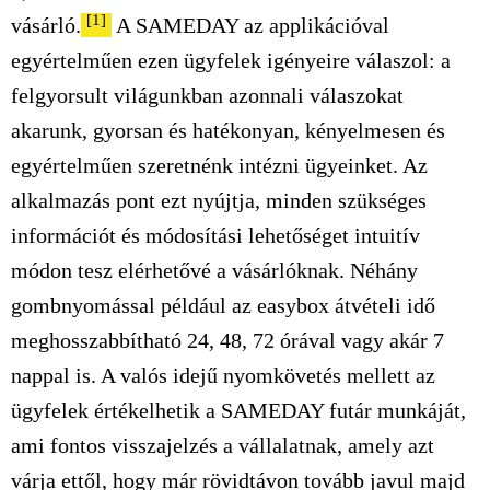
[1]
vásárló.
A SAMEDAY az applikációval
egyértelműen ezen ügyfelek igényeire válaszol: a
felgyorsult világunkban azonnali válaszokat
akarunk, gyorsan és hatékonyan, kényelmesen és
egyértelműen szeretnénk intézni ügyeinket. Az
alkalmazás pont ezt nyújtja, minden szükséges
információt és módosítási lehetőséget intuitív
módon tesz elérhetővé a vásárlóknak. Néhány
gombnyomással például az easybox átvételi idő
meghosszabbítható 24, 48, 72 órával vagy akár 7
nappal is. A valós idejű nyomkövetés mellett az
ügyfelek értékelhetik a SAMEDAY futár munkáját,
ami fontos visszajelzés a vállalatnak, amely azt
várja ettől, hogy már rövidtávon tovább javul majd