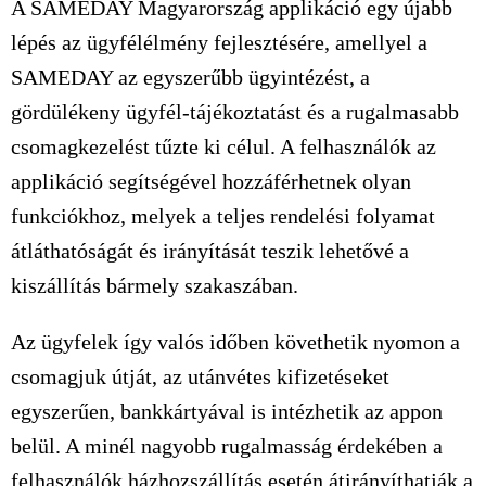
A SAMEDAY Magyarország applikáció egy újabb
lépés az ügyfélélmény fejlesztésére, amellyel a
SAMEDAY az egyszerűbb ügyintézést, a
gördülékeny ügyfél-tájékoztatást és a rugalmasabb
csomagkezelést tűzte ki célul. A felhasználók az
applikáció segítségével hozzáférhetnek olyan
funkciókhoz, melyek a teljes rendelési folyamat
átláthatóságát és irányítását teszik lehetővé a
kiszállítás bármely szakaszában.
Az ügyfelek így valós időben követhetik nyomon a
csomagjuk útját, az utánvétes kifizetéseket
egyszerűen, bankkártyával is intézhetik az appon
belül. A minél nagyobb rugalmasság érdekében a
felhasználók házhozszállítás esetén átirányíthatják a