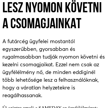
LESZ NYOMON KÖVETNI
A CSOMAGJAINKAT
A futárcég ügyfelei mostantól
egyszerűbben, gyorsabban és
rugalmasabban tudják nyomon követni és
kezelni csomagjaikat. Ezzel nem csak az
ügyfélélmény nő, de minden eddiginél
több lehetősége lesz a felhasználóknak,
hogy a váratlan helyzetekre is
reagálhassanak.
Új szintre emeli a SAMEDAY az ügyfélélményt: