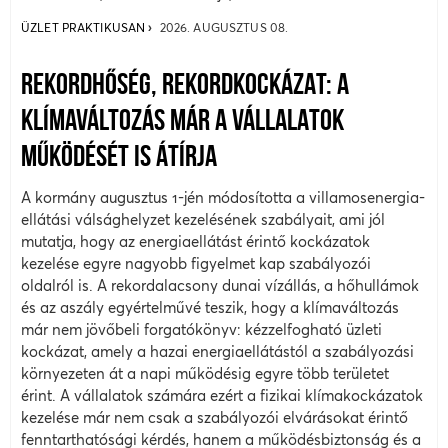
ÜZLET PRAKTIKUSAN
2026. AUGUSZTUS 08.
REKORDHŐSÉG, REKORDKOCKÁZAT: A
KLÍMAVÁLTOZÁS MÁR A VÁLLALATOK
MŰKÖDÉSÉT IS ÁTÍRJA
A kormány augusztus 1-jén módosította a villamosenergia-
ellátási válsághelyzet kezelésének szabályait, ami jól
mutatja, hogy az energiaellátást érintő kockázatok
kezelése egyre nagyobb figyelmet kap szabályozói
oldalról is. A rekordalacsony dunai vízállás, a hőhullámok
és az aszály egyértelművé teszik, hogy a klímaváltozás
már nem jövőbeli forgatókönyv: kézzelfogható üzleti
kockázat, amely a hazai energiaellátástól a szabályozási
környezeten át a napi működésig egyre több területet
érint. A vállalatok számára ezért a fizikai klímakockázatok
kezelése már nem csak a szabályozói elvárásokat érintő
fenntarthatósági kérdés, hanem a működésbiztonság és a