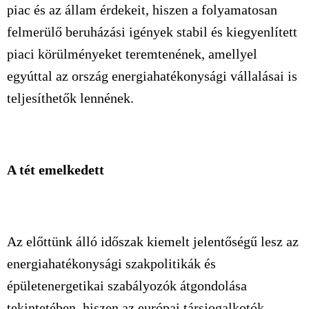
piac és az állam érdekeit, hiszen a folyamatosan
felmerülő beruházási igények stabil és kiegyenlített
piaci körülményeket teremtenének, amellyel
egyúttal az ország energiahatékonysági vállalásai is
teljesíthetők lennének.
A tét emelkedett
Az előttünk álló időszak kiemelt jelentőségű lesz az
energiahatékonysági szakpolitikák és
épületenergetikai szabályozók átgondolása
tekintetében, hiszen az európai társjogalkotók