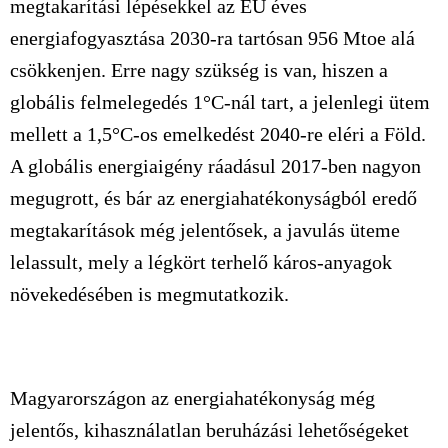
megtakarítási lépésekkel az EU éves
energiafogyasztása 2030-ra tartósan 956 Mtoe alá
csökkenjen. Erre nagy szükség is van, hiszen a
globális felmelegedés 1°C-nál tart, a jelenlegi ütem
mellett a 1,5°C-os emelkedést 2040-re eléri a Föld.
A globális energiaigény ráadásul 2017-ben nagyon
megugrott, és bár az energiahatékonyságból eredő
megtakarítások még jelentősek, a javulás üteme
lelassult, mely a légkört terhelő káros-anyagok
növekedésében is megmutatkozik.
Magyarországon az energiahatékonyság még
jelentős, kihasználatlan beruházási lehetőségeket