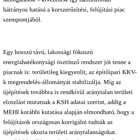
hátrányos hatású a korszerűsítési, felújítási piac
szempontjából.
Egy hosszú távú, lakossági fókuszú
energiahatékonysági ösztönző rendszer jót tenne a
piacnak is: területileg kiegyenlít, az építőipari KKV-
k megrendelés-állományát stabilizálja. Míg az
újépítések továbbra is rendkívül aránytalan területi
eloszlást mutatnak a KSH adatai szerint, addig a
MEHI korábbi kutatása alapján elmondható, hogy a
felújítások országosan korrigálni tudnák az
újépítések okozta területi aránytalanságokat.