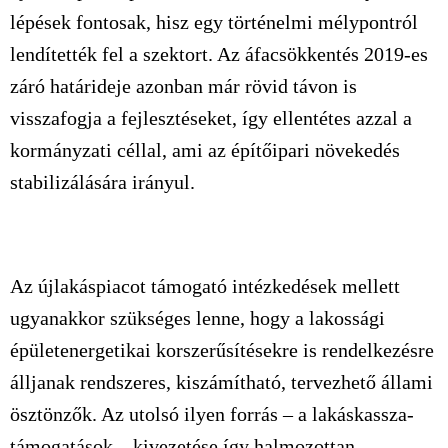
lépések fontosak, hisz egy történelmi mélypontról
lendítették fel a szektort. Az áfacsökkentés 2019-es
záró határideje azonban már rövid távon is
visszafogja a fejlesztéseket, így ellentétes azzal a
kormányzati céllal, ami az építőipari növekedés
stabilizálására irányul.
Az újlakáspiacot támogató intézkedések mellett
ugyanakkor szükséges lenne, hogy a lakossági
épületenergetikai korszerűsítésekre is rendelkezésre
álljanak rendszeres, kiszámítható, tervezhető állami
ösztönzők. Az utolsó ilyen forrás – a lakáskassza-
támogatások – kivezetése így halmozottan