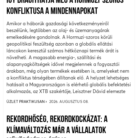
ÍGY DRÁGÍTHATJA MEG A HORMUZI-SZOROS
KONFLIKTUSA A MINDENNAPOKAT
Amikor a háborúk gazdasági következményeiről
beszélünk, legtöbben az olaj- és üzemanyagárak
emelkedésére gondolnak. A Hormuzi-szoros körüli
geopolitikai feszültség azonban a globális ellátási
láncokon keresztül számos hétköznapi termék árát is
növelheti. A magasabb energia-, szállítási és
alapanyagköltségek idővel megjelennek a fogyasztói
árakban, még olyan termékek esetében is, amelyeket nem
a konfliktus térségében állítanak elő. A helyzet lehetséges
hatásait a Magyarországon is elérhető globális befektetési
alkalmazás, az XTB szakértője, Leisztner Dávid elemezte
ÜZLET PRAKTIKUSAN
2026. AUGUSZTUS 08.
REKORDHŐSÉG, REKORDKOCKÁZAT: A
KLÍMAVÁLTOZÁS MÁR A VÁLLALATOK