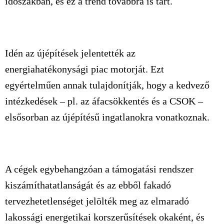
időszakban, és ez a trend továbbra is tart.
Idén az újépítések jelentették az
energiahatékonysági piac motorját. Ezt
egyértelműen annak tulajdonítják, hogy a kedvező
intézkedések – pl. az áfacsökkentés és a CSOK –
elsősorban az újépítésű ingatlanokra vonatkoznak.
A cégek egybehangzóan a támogatási rendszer
kiszámíthatatlanságát és az ebből fakadó
tervezhetetlenséget jelölték meg az elmaradó
lakossági energetikai korszerűsítések okaként, és