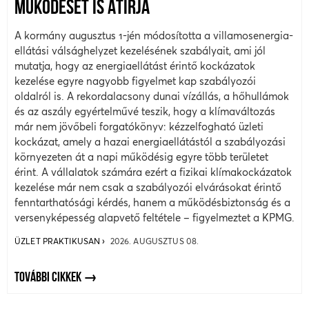
MŰKÖDÉSÉT IS ÁTÍRJA
A kormány augusztus 1-jén módosította a villamosenergia-
ellátási válsághelyzet kezelésének szabályait, ami jól
mutatja, hogy az energiaellátást érintő kockázatok
kezelése egyre nagyobb figyelmet kap szabályozói
oldalról is. A rekordalacsony dunai vízállás, a hőhullámok
és az aszály egyértelművé teszik, hogy a klímaváltozás
már nem jövőbeli forgatókönyv: kézzelfogható üzleti
kockázat, amely a hazai energiaellátástól a szabályozási
környezeten át a napi működésig egyre több területet
érint. A vállalatok számára ezért a fizikai klímakockázatok
kezelése már nem csak a szabályozói elvárásokat érintő
fenntarthatósági kérdés, hanem a működésbiztonság és a
versenyképesség alapvető feltétele – figyelmeztet a KPMG.
ÜZLET PRAKTIKUSAN
2026. AUGUSZTUS 08.
TOVÁBBI CIKKEK