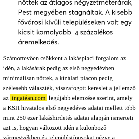
nőttek az átlagos négyzetméterárak,
Pest megyében stagnáltak. A kisebb
fővárosi kívüli településeken volt egy
kicsit komolyabb, 4 százalékos
áremelkedés.
Számottevően csökkent a lakáspiaci forgalom az
idén, a lakásárak pedig az első negyedévben
minimálisan nőttek, a kínálati piacon pedig
szélesebb választék, visszafogott kereslet a jellemző
az
ingatéan.com
legújabb elemzése szerint, amely
a KSH hivatalos első negyedéves adatai mellett több
mint 250 ezer lakáshirdetés adatai alapján ismerteti
azt is, hogyan változott idén a különböző
vármegyékben és településtípusokat nézve a