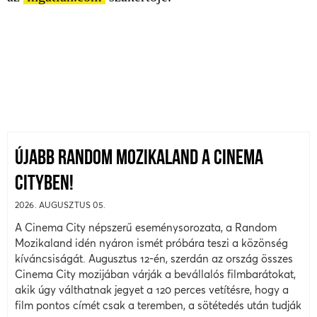
ÚJABB RANDOM MOZIKALAND A CINEMA
CITYBEN!
2026. AUGUSZTUS 05.
A Cinema City népszerű eseménysorozata, a Random
Mozikaland idén nyáron ismét próbára teszi a közönség
kíváncsiságát. Augusztus 12-én, szerdán az ország összes
Cinema City mozijában várják a bevállalós filmbarátokat,
akik úgy válthatnak jegyet a 120 perces vetítésre, hogy a
film pontos címét csak a teremben, a sötétedés után tudják