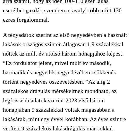
arra számít, hogy az idén 100-110 ezer lakás
cserélhet gazdát, szemben a tavalyi több mint 130
ezres forgalommal.
A tényadatok szerint az első negyedévben a használt
lakások országos szinten átlagosan 1,9 százalékkal
nőttek az múlt év utolsó három hónapjához képest.
“Ez fordulatot jelent, mivel múlt év második,
harmadik és negyedik negyedévében csökkenés
történt negyedéves összevetésben. “Az alig 2
százalékos drágulás mérsékeltnek mondható, az
legfrissebb adatok szerint 2023 első három
hónapjában 9 százalékkal voltak magasabban a
lakásárak, mint egy évvel korábban. Az éves szintre
vetített 9 százalékos lakásdrágulás már sokkal