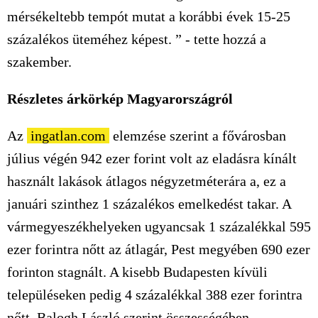
mérsékeltebb tempót mutat a korábbi évek 15-25
százalékos üteméhez képest. ” - tette hozzá a
szakember.
Részletes árkörkép Magyarországról
Az
ingatlan.com
elemzése szerint a fővárosban
július végén 942 ezer forint volt az eladásra kínált
használt lakások átlagos négyzetméterára a, ez a
januári szinthez 1 százalékos emelkedést takar. A
vármegyeszékhelyeken ugyancsak 1 százalékkal 595
ezer forintra nőtt az átlagár, Pest megyében 690 ezer
forinton stagnált. A kisebb Budapesten kívüli
településeken pedig 4 százalékkal 388 ezer forintra
nőtt. Balogh László szerint összességében