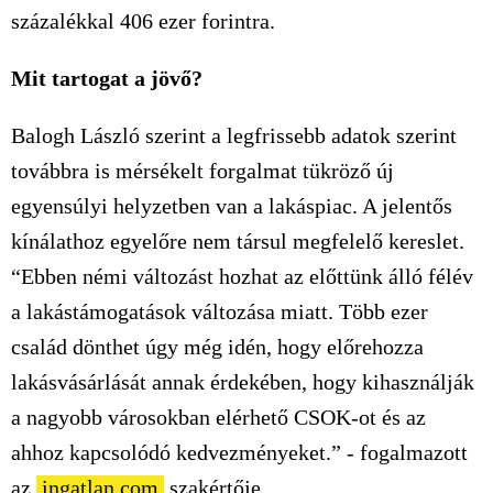
százalékkal 406 ezer forintra.
Mit tartogat a jövő?
Balogh László szerint a legfrissebb adatok szerint
továbbra is mérsékelt forgalmat tükröző új
egyensúlyi helyzetben van a lakáspiac. A jelentős
kínálathoz egyelőre nem társul megfelelő kereslet.
“Ebben némi változást hozhat az előttünk álló félév
a lakástámogatások változása miatt. Több ezer
család dönthet úgy még idén, hogy előrehozza
lakásvásárlását annak érdekében, hogy kihasználják
a nagyobb városokban elérhető CSOK-ot és az
ahhoz kapcsolódó kedvezményeket.” - fogalmazott
az
ingatlan.com
szakértője.