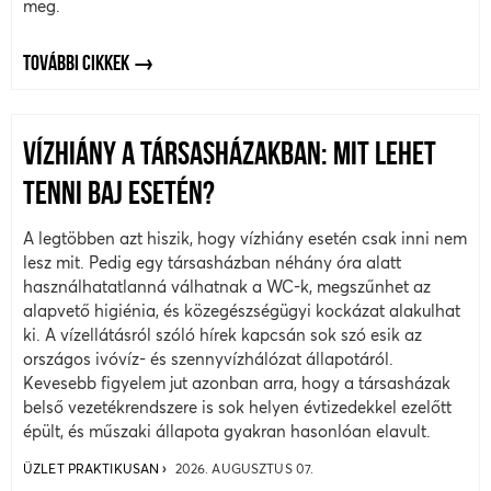
meg.
TOVÁBBI CIKKEK
VÍZHIÁNY A TÁRSASHÁZAKBAN: MIT LEHET
TENNI BAJ ESETÉN?
A legtöbben azt hiszik, hogy vízhiány esetén csak inni nem
lesz mit. Pedig egy társasházban néhány óra alatt
használhatatlanná válhatnak a WC-k, megszűnhet az
alapvető higiénia, és közegészségügyi kockázat alakulhat
ki. A vízellátásról szóló hírek kapcsán sok szó esik az
országos ivóvíz- és szennyvízhálózat állapotáról.
Kevesebb figyelem jut azonban arra, hogy a társasházak
belső vezetékrendszere is sok helyen évtizedekkel ezelőtt
épült, és műszaki állapota gyakran hasonlóan elavult.
ÜZLET PRAKTIKUSAN
2026. AUGUSZTUS 07.