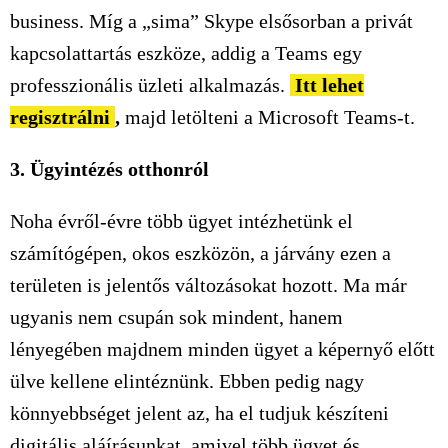
business. Míg a „sima” Skype elsősorban a privát
kapcsolattartás eszköze, addig a Teams egy
professzionális üzleti alkalmazás.
Itt lehet
regisztrálni
,
majd letölteni a Microsoft Teams-t.
3. Ügyintézés otthonról
Noha évről-évre több ügyet intézhetünk el
számítógépen, okos eszközön, a járvány ezen a
területen is jelentős változásokat hozott. Ma már
ugyanis nem csupán sok mindent, hanem
lényegében majdnem minden ügyet a képernyő előtt
ülve kellene elintéznünk. Ebben pedig nagy
könnyebbséget jelent az, ha el tudjuk készíteni
digitális aláírásunkat, amivel több ügyet és