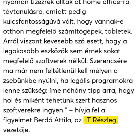
nyomán tízezrek álltak át home office-ra,
távtanulásra, emiatt pedig
kulcsfontosságúvá vált, hogy vannak-e
otthon megfelelő számítógépek, tabletek.
Arról viszont kevesebb szó esett, hogy a
legokosabb eszközök sem érnek sokat
megfelelő szoftverek nélkül. Szerencsére
ma már nem feltétlenül kell mélyen a
zsebünkbe nyúlni, ha legális programokra
lenne szükség: íme néhány tipp arra, hogy
hol és miként tehetünk szert hasznos
szoftverekre ingyen.” – hívja fel a
figyelmet Berdó Attila, az
IT Részleg
vezetője.