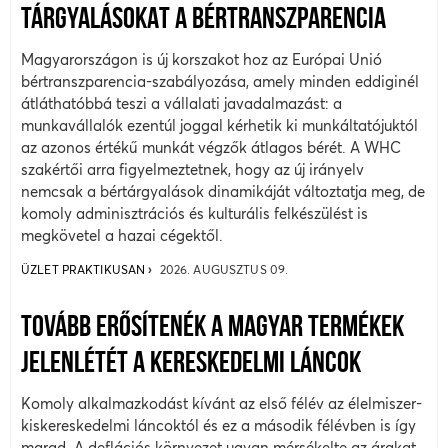
TÁRGYALÁSOKAT A BÉRTRANSZPARENCIA
Magyarországon is új korszakot hoz az Európai Unió
bértranszparencia-szabályozása, amely minden eddiginél
átláthatóbbá teszi a vállalati javadalmazást: a
munkavállalók ezentúl joggal kérhetik ki munkáltatójuktól
az azonos értékű munkát végzők átlagos bérét. A WHC
szakértői arra figyelmeztetnek, hogy az új irányelv
nemcsak a bértárgyalások dinamikáját változtatja meg, de
komoly adminisztrációs és kulturális felkészülést is
megkövetel a hazai cégektől.
ÜZLET PRAKTIKUSAN
2026. AUGUSZTUS 09.
TOVÁBB ERŐSÍTENÉK A MAGYAR TERMÉKEK
JELENLÉTÉT A KERESKEDELMI LÁNCOK
Komoly alkalmazkodást kívánt az első félév az élelmiszer-
kiskereskedelmi láncoktól és ez a második félévben is így
marad. A deflációs környezet ugyan mérsékelte az árakat,