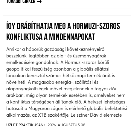
TOVÁBBI CIKKEK
ÍGY DRÁGÍTHATJA MEG A HORMUZI-SZOROS
KONFLIKTUSA A MINDENNAPOKAT
Amikor a háborúk gazdasági következményeiről
beszélünk, legtöbben az olaj- és üzemanyagárak
emelkedésére gondolnak. A Hormuzi-szoros körüli
geopolitikai feszültség azonban a globális ellátási
láncokon keresztül számos hétköznapi termék árát is
növelheti. A magasabb energia-, szállítási és
alapanyagköltségek idővel megjelennek a fogyasztói
árakban, még olyan termékek esetében is, amelyeket nem
a konfliktus térségében állítanak elő. A helyzet lehetséges
hatásait a Magyarországon is elérhető globális befektetési
alkalmazás, az XTB szakértője, Leisztner Dávid elemezte
ÜZLET PRAKTIKUSAN
2026. AUGUSZTUS 08.