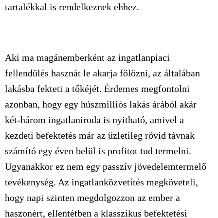
tartalékkal is rendelkeznek ehhez.
Aki ma magánemberként az ingatlanpiaci
fellendülés hasznát le akarja fölözni, az általában
lakásba fekteti a tőkéjét. Érdemes megfontolni
azonban, hogy egy húszmilliós lakás árából akár
két-három ingatlaniroda is nyitható, amivel a
kezdeti befektetés már az üzletileg rövid távnak
számító egy éven belül is profitot tud termelni.
Ugyanakkor ez nem egy passzív jövedelemtermelő
tevékenység. Az ingatlanközvetítés megköveteli,
hogy napi szinten megdolgozzon az ember a
haszonért, ellentétben a klasszikus befektetési