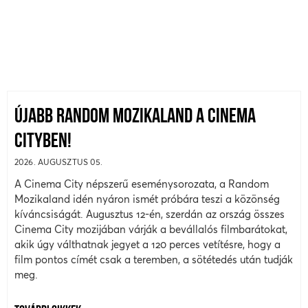
ÚJABB RANDOM MOZIKALAND A CINEMA
CITYBEN!
2026. AUGUSZTUS 05.
A Cinema City népszerű eseménysorozata, a Random
Mozikaland idén nyáron ismét próbára teszi a közönség
kíváncsiságát. Augusztus 12-én, szerdán az ország összes
Cinema City mozijában várják a bevállalós filmbarátokat,
akik úgy válthatnak jegyet a 120 perces vetítésre, hogy a
film pontos címét csak a teremben, a sötétedés után tudják
meg.