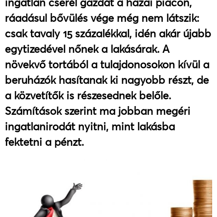
ingatlan cserél gazdát a hazai piacon,
ráadásul bővülés vége még nem látszik:
csak tavaly 15 százalékkal, idén akár újabb
egytizedével nőnek a lakásárak. A
növekvő tortából a tulajdonosokon kívül a
beruházók hasítanak ki nagyobb részt, de
a közvetítők is részesednek belőle.
Számítások szerint ma jobban megéri
ingatlanirodát nyitni, mint lakásba
fektetni a pénzt.