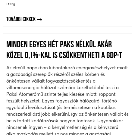
meg.
TOVÁBBI CIKKEK
MINDEN EGYES HÉT PAKS NÉLKÜL AKÁR
KÖZEL 0,1%-KAL IS CSÖKKENTHETI A GDP-T
Az elmúlt napokban kibontakozó energiavészhelyzet miatt
a gazdasági szereplők részéről széles körben és
önkéntesen vállalt fogyasztáscsökkentés a
villamosenergia hálózat számára kezelhetőbbé teszi a
Paksi Atomerőmű szinte teljes kiesése miatti roppant
feszült helyzetet. Egyes fogyasztók hálózatról történő
egyoldalú leválasztását (és természetesen a kaotikus
rendszerleállást) jobb elkerülni, így az önkéntesen vállalt és
be is tartott korlátozások nagyon fontosak. Ugyanakkor
nincsenek ingyen – a kényelmetlenség és a kényszerű
alkalmazkodás mellett sajnos mindez a gazdasági