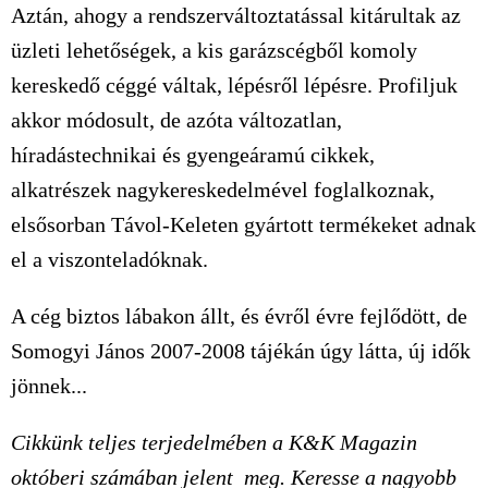
Aztán, ahogy a rendszerváltoztatással kitárultak az
üzleti lehetőségek, a kis garázscégből komoly
kereskedő céggé váltak, lépésről lépésre. Profiljuk
akkor módosult, de azóta változatlan,
híradástechnikai és gyengeáramú cikkek,
alkatrészek nagykereskedelmével foglalkoznak,
elsősorban Távol-Keleten gyártott termékeket adnak
el a viszonteladóknak.
A cég biztos lábakon állt, és évről évre fejlődött, de
Somogyi János 2007-2008 tájékán úgy látta, új idők
jönnek...
Cikkünk teljes terjedelmében a K&K Magazin
októberi számában jelent meg. Keresse a nagyobb