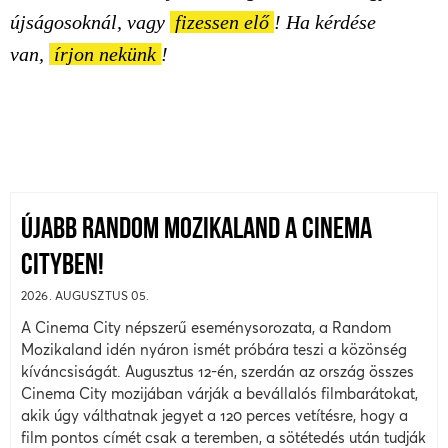
újságosoknál, vagy
fizessen elő
! Ha kérdése
van,
írjon nekünk
!
ÚJABB RANDOM MOZIKALAND A CINEMA
CITYBEN!
2026. AUGUSZTUS 05.
A Cinema City népszerű eseménysorozata, a Random
Mozikaland idén nyáron ismét próbára teszi a közönség
kíváncsiságát. Augusztus 12-én, szerdán az ország összes
Cinema City mozijában várják a bevállalós filmbarátokat,
akik úgy válthatnak jegyet a 120 perces vetítésre, hogy a
film pontos címét csak a teremben, a sötétedés után tudják