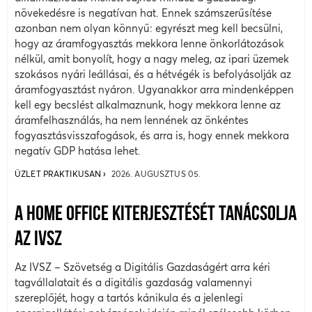
növekedésre is negatívan hat. Ennek számszerűsítése
azonban nem olyan könnyű: egyrészt meg kell becsülni,
hogy az áramfogyasztás mekkora lenne önkorlátozások
nélkül, amit bonyolít, hogy a nagy meleg, az ipari üzemek
szokásos nyári leállásai, és a hétvégék is befolyásolják az
áramfogyasztást nyáron. Ugyanakkor arra mindenképpen
kell egy becslést alkalmaznunk, hogy mekkora lenne az
áramfelhasználás, ha nem lennének az önkéntes
fogyasztásvisszafogások, és arra is, hogy ennek mekkora
negatív GDP hatása lehet.
ÜZLET PRAKTIKUSAN
2026. AUGUSZTUS 05.
A HOME OFFICE KITERJESZTÉSÉT TANÁCSOLJA
AZ IVSZ
Az IVSZ – Szövetség a Digitális Gazdaságért arra kéri
tagvállalatait és a digitális gazdaság valamennyi
szereplőjét, hogy a tartós kánikula és a jelenlegi