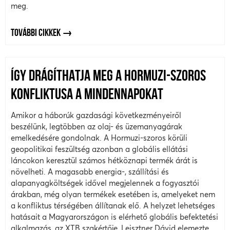
meg.
TOVÁBBI CIKKEK
ÍGY DRÁGÍTHATJA MEG A HORMUZI-SZOROS
KONFLIKTUSA A MINDENNAPOKAT
Amikor a háborúk gazdasági következményeiről
beszélünk, legtöbben az olaj- és üzemanyagárak
emelkedésére gondolnak. A Hormuzi-szoros körüli
geopolitikai feszültség azonban a globális ellátási
láncokon keresztül számos hétköznapi termék árát is
növelheti. A magasabb energia-, szállítási és
alapanyagköltségek idővel megjelennek a fogyasztói
árakban, még olyan termékek esetében is, amelyeket nem
a konfliktus térségében állítanak elő. A helyzet lehetséges
hatásait a Magyarországon is elérhető globális befektetési
alkalmazás, az XTB szakértője, Leisztner Dávid elemezte