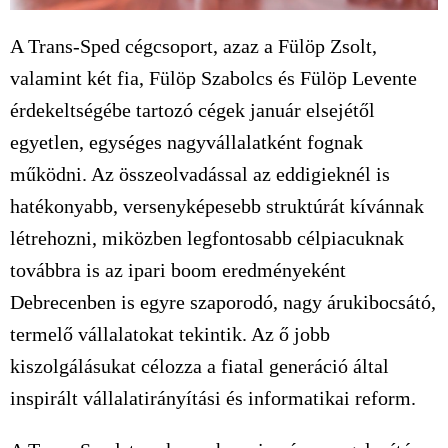
A Trans-Sped cégcsoport, azaz a Fülöp Zsolt,
valamint két fia, Fülöp Szabolcs és Fülöp Levente
érdekeltségébe tartozó cégek január elsejétől
egyetlen, egységes nagyvállalatként fognak
működni. Az összeolvadással az eddigieknél is
hatékonyabb, versenyképesebb struktúrát kívánnak
létrehozni, miközben legfontosabb célpiacuknak
továbbra is az ipari boom eredményeként
Debrecenben is egyre szaporodó, nagy árukibocsátó,
termelő vállalatokat tekintik. Az ő jobb
kiszolgálásukat célozza a fiatal generáció által
inspirált vállalatirányítási és informatikai reform.