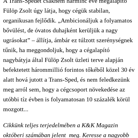
A Trans-Spedet csaknem harminc éve megalapító
Fülöp Zsolt úgy látja, hogy cégük stabilan,
organikusan fejlődik. „Ambicionáljuk a folyamatos
bővülést, de óvatos duhajként kerüljük a nagy
ugrásokat” – állítja, ámbár ez túlzott szerénységnek
tűnik, ha meggondoljuk, hogy a cégalapító
nagybátyja által Fülöp Zsolt üzleti terve alapján
befektetett hárommillió forintos tőkéből közel 30 év
alatt hová jutott a Trans-Sped, és nem feledkezünk
meg arról sem, hogy a cégcsoport növekedése az
utóbbi tíz évben is folyamatosan 10 százalék körül
mozgott...
Cikkünk teljes terjedelmében a K&K Magazin
októberi számában jelent meg. Keresse a nagyobb