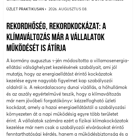
ÜZLET PRAKTIKUSAN
2026. AUGUSZTUS 08.
REKORDHŐSÉG, REKORDKOCKÁZAT: A
KLÍMAVÁLTOZÁS MÁR A VÁLLALATOK
MŰKÖDÉSÉT IS ÁTÍRJA
A kormány augusztus 1-jén módosította a villamosenergia-
ellátási válsághelyzet kezelésének szabályait, ami jól
mutatja, hogy az energiaellátást érintő kockázatok
kezelése egyre nagyobb figyelmet kap szabályozói
oldalról is. A rekordalacsony dunai vízállás, a hőhullámok
és az aszály egyértelművé teszik, hogy a klímaváltozás
már nem jövőbeli forgatókönyv: kézzelfogható üzleti
kockázat, amely a hazai energiaellátástól a szabályozási
környezeten át a napi működésig egyre több területet
érint. A vállalatok számára ezért a fizikai klímakockázatok
kezelése már nem csak a szabályozói elvárásokat érintő
fenntarthatósági kérdés, hanem a működésbiztonság és a