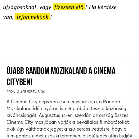
újságosoknál, vagy
fizessen elő
! Ha kérdése
van,
írjon nekünk
!
ÚJABB RANDOM MOZIKALAND A CINEMA
CITYBEN!
2026. AUGUSZTUS 05.
A Cinema City népszerű eseménysorozata, a Random
Mozikaland idén nyáron ismét próbára teszi a közönség
kíváncsiságát. Augusztus 12-én, szerdán az ország összes
Cinema City mozijában várják a bevállalós filmbarátokat,
akik úgy válthatnak jegyet a 120 perces vetítésre, hogy a
film pontos címét csak a teremben, a sötétedés után tudják