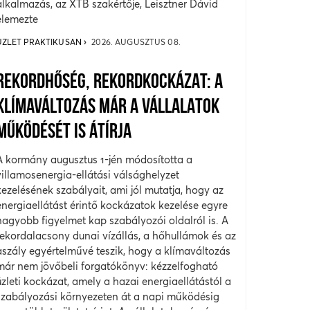
alkalmazás, az XTB szakértője, Leisztner Dávid
elemezte
ÜZLET PRAKTIKUSAN
2026. AUGUSZTUS 08.
REKORDHŐSÉG, REKORDKOCKÁZAT: A
KLÍMAVÁLTOZÁS MÁR A VÁLLALATOK
MŰKÖDÉSÉT IS ÁTÍRJA
A kormány augusztus 1-jén módosította a
villamosenergia-ellátási válsághelyzet
kezelésének szabályait, ami jól mutatja, hogy az
energiaellátást érintő kockázatok kezelése egyre
nagyobb figyelmet kap szabályozói oldalról is. A
rekordalacsony dunai vízállás, a hőhullámok és az
aszály egyértelművé teszik, hogy a klímaváltozás
már nem jövőbeli forgatókönyv: kézzelfogható
üzleti kockázat, amely a hazai energiaellátástól a
szabályozási környezeten át a napi működésig