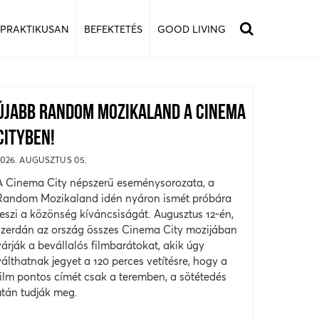
 PRAKTIKUSAN
BEFEKTETÉS
GOOD LIVING
ÚJABB RANDOM MOZIKALAND A CINEMA
CITYBEN!
2026. AUGUSZTUS 05.
A Cinema City népszerű eseménysorozata, a
Random Mozikaland idén nyáron ismét próbára
teszi a közönség kíváncsiságát. Augusztus 12-én,
szerdán az ország összes Cinema City mozijában
várják a bevállalós filmbarátokat, akik úgy
válthatnak jegyet a 120 perces vetítésre, hogy a
film pontos címét csak a teremben, a sötétedés
után tudják meg.