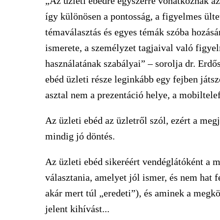
„Az üzleti ebédre egyszerre vonatkoznak az ü
így különösen a pontosság, a figyelmes ültet
témaválasztás és egyes témák szóba hozásán
ismerete, a személyzet tagjaival való figy
használatának szabályai” – sorolja dr. Erdős
ebéd üzleti része leginkább egy fejben játszo
asztal nem a prezentáció helye, a mobiltelef
Az üzleti ebéd az üzletről szól, ezért a meg
mindig jó döntés.
Az üzleti ebéd sikeréért vendéglátóként a 
választania, amelyet jól ismer, és nem hat f
akár mert túl „eredeti”), és aminek a megkö
jelent kihívást...