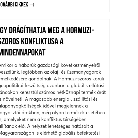
TOVÁBBI CIKKEK
ÍGY DRÁGÍTHATJA MEG A HORMUZI-
SZOROS KONFLIKTUSA A
MINDENNAPOKAT
Amikor a háborúk gazdasági következményeiről
beszélünk, legtöbben az olaj- és üzemanyagárak
emelkedésére gondolnak. A Hormuzi-szoros körüli
geopolitikai feszültség azonban a globális ellátási
láncokon keresztül számos hétköznapi termék árát
is növelheti. A magasabb energia-, szállítási és
alapanyagköltségek idővel megjelennek a
fogyasztói árakban, még olyan termékek esetében
is, amelyeket nem a konfliktus térségében
állítanak elő. A helyzet lehetséges hatásait a
Magyarországon is elérhető globális befektetési