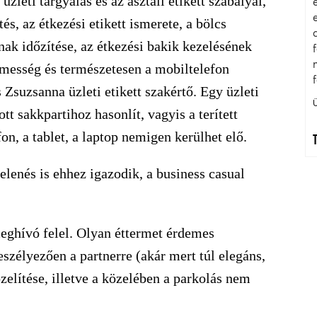
zleti tárgyalás és az asztali etikett szabályai,
és, az étkezési etikett ismerete, a bölcs
ak időzítése, az étkezési bakik kezelésének
elmesség és természetesen a mobiltelefon
 Zsuzsanna üzleti etikett szakértő. Egy üzleti
tt sakkpartihoz hasonlít, vagyis a terített
on, a tablet, a laptop nemigen kerülhet elő.
jelenés is ehhez igazodik, a business casual
meghívó felel. Olyan éttermet érdemes
eszélyezően a partnerre (akár mert túl elegáns,
zelítése, illetve a közelében a parkolás nem