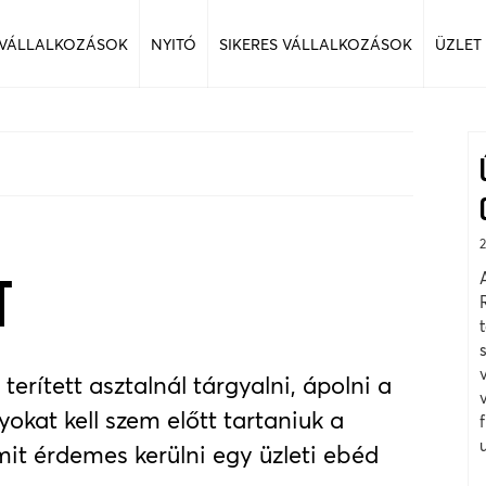
 VÁLLALKOZÁSOK
NYITÓ
SIKERES VÁLLALKOZÁSOK
ÜZLET
T
terített asztalnál tárgyalni, ápolni a
okat kell szem előtt tartaniuk a
amit érdemes kerülni egy üzleti ebéd