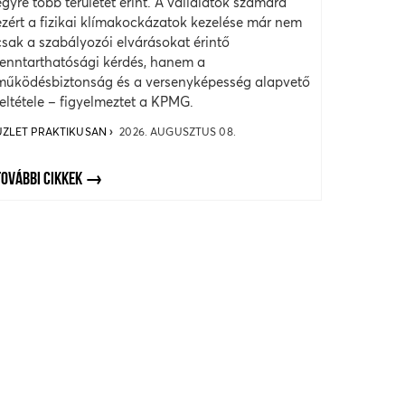
egyre több területet érint. A vállalatok számára
ezért a fizikai klímakockázatok kezelése már nem
csak a szabályozói elvárásokat érintő
fenntarthatósági kérdés, hanem a
működésbiztonság és a versenyképesség alapvető
feltétele – figyelmeztet a KPMG.
ÜZLET PRAKTIKUSAN
2026. AUGUSZTUS 08.
TOVÁBBI CIKKEK