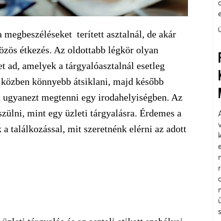
 a megbeszéléseket terített asztalnál, de akár
 közös étkezés. Az oldottabb légkör olyan
t ad, amelyek a tárgyalóasztalnál esetleg
 közben könnyebb átsiklani, majd később
t ugyanezt megtenni egy irodahelyiségben. Az
szülni, mint egy üzleti tárgyalásra. Érdemes a
a találkozással, mit szeretnénk elérni az adott