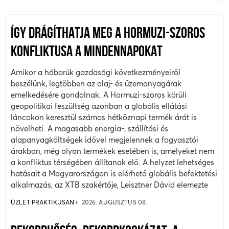
ÍGY DRÁGÍTHATJA MEG A HORMUZI-SZOROS
KONFLIKTUSA A MINDENNAPOKAT
Amikor a háborúk gazdasági következményeiről
beszélünk, legtöbben az olaj- és üzemanyagárak
emelkedésére gondolnak. A Hormuzi-szoros körüli
geopolitikai feszültség azonban a globális ellátási
láncokon keresztül számos hétköznapi termék árát is
növelheti. A magasabb energia-, szállítási és
alapanyagköltségek idővel megjelennek a fogyasztói
árakban, még olyan termékek esetében is, amelyeket nem
a konfliktus térségében állítanak elő. A helyzet lehetséges
hatásait a Magyarországon is elérhető globális befektetési
alkalmazás, az XTB szakértője, Leisztner Dávid elemezte
ÜZLET PRAKTIKUSAN
2026. AUGUSZTUS 08.