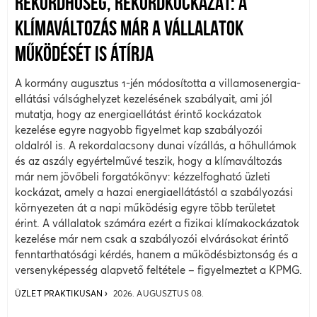
REKORDHŐSÉG, REKORDKOCKÁZAT: A
KLÍMAVÁLTOZÁS MÁR A VÁLLALATOK
MŰKÖDÉSÉT IS ÁTÍRJA
A kormány augusztus 1-jén módosította a villamosenergia-
ellátási válsághelyzet kezelésének szabályait, ami jól
mutatja, hogy az energiaellátást érintő kockázatok
kezelése egyre nagyobb figyelmet kap szabályozói
oldalról is. A rekordalacsony dunai vízállás, a hőhullámok
és az aszály egyértelművé teszik, hogy a klímaváltozás
már nem jövőbeli forgatókönyv: kézzelfogható üzleti
kockázat, amely a hazai energiaellátástól a szabályozási
környezeten át a napi működésig egyre több területet
érint. A vállalatok számára ezért a fizikai klímakockázatok
kezelése már nem csak a szabályozói elvárásokat érintő
fenntarthatósági kérdés, hanem a működésbiztonság és a
versenyképesség alapvető feltétele – figyelmeztet a KPMG.
ÜZLET PRAKTIKUSAN
2026. AUGUSZTUS 08.