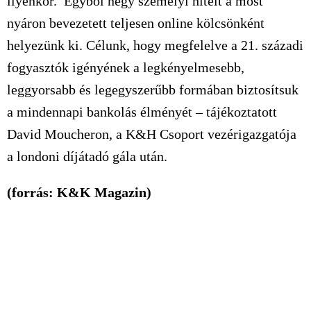
ilyenkor. Egyből négy személyi hitelt a most
nyáron bevezetett teljesen online kölcsönként
helyezünk ki. Célunk, hogy megfelelve a 21. századi
fogyasztók igényének a legkényelmesebb,
leggyorsabb és legegyszerűbb formában biztosítsuk
a mindennapi bankolás élményét – tájékoztatott
David Moucheron, a K&H Csoport vezérigazgatója
a londoni díjátadó gála után.
(forrás: K&K Magazin)