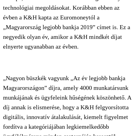
technológiai megoldásokat. Korábban ebben az
évben a K&H kapta az Euromoneytól a
„Magyarország legjobb bankja 2019” címet is. Ez a
negyedik olyan év, amikor a K&H mindkét díjat
elnyerte ugyanabban az évben.
„Nagyon büszkék vagyunk „Az év legjobb bankja
Magyarországon” díjra, amely 4000 munkatársunk
munkájának és ügyfeleink hűségének köszönhető. A
díj annak is elismerése, hogy a K&H felgyorsította
digitális, innovatív átalakulását, kiemelt figyelmet
fordítva a kategóriájában legkiemelkedőbb