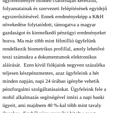
ügyfélélményre minden csatornáján keresztül,
folyamatainak és szervezeti felépítésének egyidejű
egyszerűsítésével. Ennek eredményeképp a K&H
növekedése folytatódott, támogatva a magyar
gazdaságot és kiemelkedő pénzügyi eredményeket
hozva. Ma már több mint félmillió ügyfelünk
rendelkezik biometrikus profillal, amely lehetővé
teszi számukra a dokumentumok elektronikus
aláírását. Ezen kívül fiókjaink negyven százaléka
teljesen készpénzmentes, azaz ügyfeleink a hét
minden napján, napi 24 órában igénybe vehetik
pénzforgalmi szolgáltatásainkat. Ügyfeleink fele a
mobil alkalmazás segítségével intézi a napi banki
ügyeit, ami majdnem 40 %-kal több mint tavaly