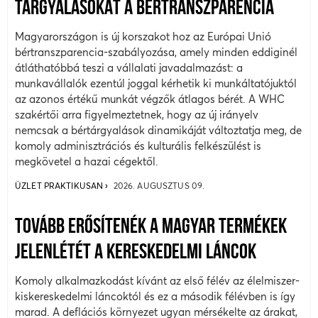
TÁRGYALÁSOKAT A BÉRTRANSZPARENCIA
Magyarországon is új korszakot hoz az Európai Unió
bértranszparencia-szabályozása, amely minden eddiginél
átláthatóbbá teszi a vállalati javadalmazást: a
munkavállalók ezentúl joggal kérhetik ki munkáltatójuktól
az azonos értékű munkát végzők átlagos bérét. A WHC
szakértői arra figyelmeztetnek, hogy az új irányelv
nemcsak a bértárgyalások dinamikáját változtatja meg, de
komoly adminisztrációs és kulturális felkészülést is
megkövetel a hazai cégektől.
ÜZLET PRAKTIKUSAN
2026. AUGUSZTUS 09.
TOVÁBB ERŐSÍTENÉK A MAGYAR TERMÉKEK
JELENLÉTÉT A KERESKEDELMI LÁNCOK
Komoly alkalmazkodást kívánt az első félév az élelmiszer-
kiskereskedelmi láncoktól és ez a második félévben is így
marad. A deflációs környezet ugyan mérsékelte az árakat,