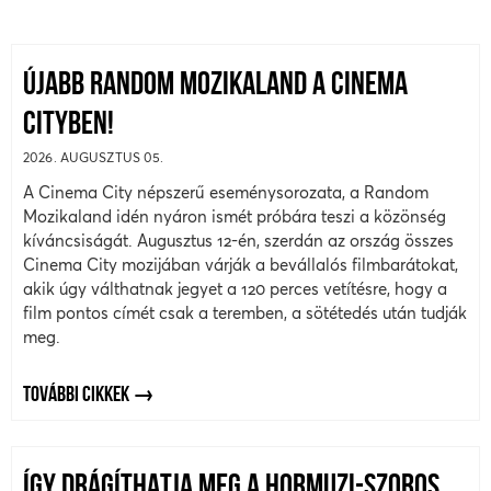
ÚJABB RANDOM MOZIKALAND A CINEMA
CITYBEN!
2026. AUGUSZTUS 05.
A Cinema City népszerű eseménysorozata, a Random
Mozikaland idén nyáron ismét próbára teszi a közönség
kíváncsiságát. Augusztus 12-én, szerdán az ország összes
Cinema City mozijában várják a bevállalós filmbarátokat,
akik úgy válthatnak jegyet a 120 perces vetítésre, hogy a
film pontos címét csak a teremben, a sötétedés után tudják
meg.
TOVÁBBI CIKKEK
ÍGY DRÁGÍTHATJA MEG A HORMUZI-SZOROS