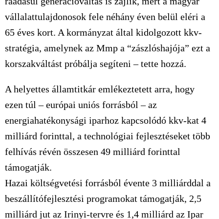
ráadásul generációváltás is zajlik, mert a magyar
vállalattulajdonosok fele néhány éven belül eléri a
65 éves kort. A kormányzat által kidolgozott kkv-
stratégia, amelynek az Mmp a “zászlóshajója” ezt a
korszakváltást próbálja segíteni – tette hozzá.
A helyettes államtitkár emlékeztetett arra, hogy
ezen túl – európai uniós forrásból – az
energiahatékonysági iparhoz kapcsolódó kkv-kat 4
milliárd forinttal, a technológiai fejlesztéseket több
felhívás révén összesen 49 milliárd forinttal
támogatják.
Hazai költségvetési forrásból évente 3 milliárddal a
beszállítófejlesztési programokat támogatják, 2,5
milliárd jut az Irinyi-tervre és 1,4 milliárd az Ipar