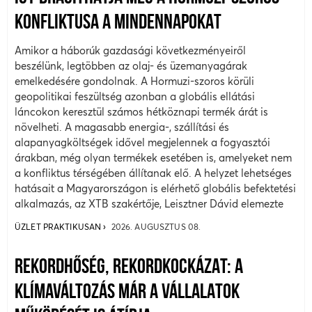
KONFLIKTUSA A MINDENNAPOKAT
Amikor a háborúk gazdasági következményeiről
beszélünk, legtöbben az olaj- és üzemanyagárak
emelkedésére gondolnak. A Hormuzi-szoros körüli
geopolitikai feszültség azonban a globális ellátási
láncokon keresztül számos hétköznapi termék árát is
növelheti. A magasabb energia-, szállítási és
alapanyagköltségek idővel megjelennek a fogyasztói
árakban, még olyan termékek esetében is, amelyeket nem
a konfliktus térségében állítanak elő. A helyzet lehetséges
hatásait a Magyarországon is elérhető globális befektetési
alkalmazás, az XTB szakértője, Leisztner Dávid elemezte
ÜZLET PRAKTIKUSAN
2026. AUGUSZTUS 08.
REKORDHŐSÉG, REKORDKOCKÁZAT: A
KLÍMAVÁLTOZÁS MÁR A VÁLLALATOK