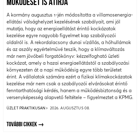
MŰKÖDÉSÉT IS ÁTÍRJA
A kormány augusztus 1-jén módosította a villamosenergia-
ellátási válsághelyzet kezelésének szabályait, ami jól
mutatja, hogy az energiaellátást érintő kockázatok
kezelése egyre nagyobb figyelmet kap szabályozói
oldalról is. A rekordalacsony dunai vízállás, a hőhullámok
és az aszály egyértelművé teszik, hogy a klímaváltozás
már nem jövőbeli forgatókönyv: kézzelfogható üzleti
kockázat, amely a hazai energiaellátástól a szabályozási
környezeten át a napi működésig egyre több területet
érint. A vállalatok számára ezért a fizikai klímakockázatok
kezelése már nem csak a szabályozói elvárásokat érintő
fenntarthatósági kérdés, hanem a működésbiztonság és a
versenyképesség alapvető feltétele – figyelmeztet a KPMG.
ÜZLET PRAKTIKUSAN
2026. AUGUSZTUS 08.
TOVÁBBI CIKKEK