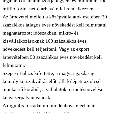
legalább öt alkalmazottja legyen, és minimum 100
millió forint nettó árbevétellel rendelkezzen.
Az árbevétel mellett a középvállalatok esetében 20
százalékos átlagos éves növekedést kell felmutatni
meghatározott időszakban, mikro- és
kisvállalkozásoknak 100 százalékos éves
növekedést kell teljesíteni. Vagy az export
árbevételben 50 százalékos éves növekedést kell
felmutatni.
Szepesi Balázs kifejtette, a magyar gazdaság
komoly korszakváltás előtt áll, kilépett az olcsó
munkaerő korából, a vállalatok termelésnövelési
kényszerpályán vannak
A digitális forradalom mindenhova elért már,