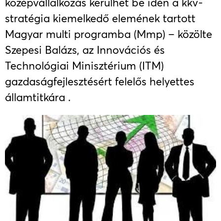
középvállalkozás kerülhet be idén a kkv-
stratégia kiemelkedő elemének tartott
Magyar multi programba (Mmp) – közölte
Szepesi Balázs, az Innovációs és
Technológiai Minisztérium (ITM)
gazdaságfejlesztésért felelős helyettes
államtitkára .