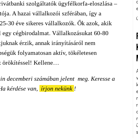
vátbanki szolgáltatók ügyfélkorfa-eloszlása –
ja. A hazai vállalkozói szférában, így a
5-30 éve sikeres vállalkozók. Ők azok, akik
el egy cégbirodalmat. Vállalkozásukat 60-80
átjuknak érzik, annak irányításáról nem
bségük folyamatosan aktív, tökéletesen
z örökítéssel! Kellene…
in decemberi számában jelent meg. Keresse a
Ha kérdése van,
írjon nekünk
!