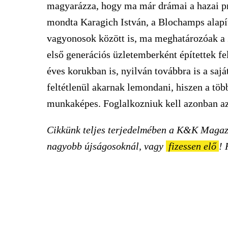
magyarázza, hogy ma már drámai a hazai pri
mondta Karagich István, a Blochamps alapító
vagyonosok között is, ma meghatározóak a 2
első generációs üzletemberként építettek f
éves korukban is, nyilván továbbra is a saj
feltétlenül akarnak lemondani, hiszen a töb
munkaképes. Foglalkozniuk kell azonban a
Cikkünk teljes terjedelmében a K&K Magaz
nagyobb újságosoknál, vagy
fizessen elő
! 