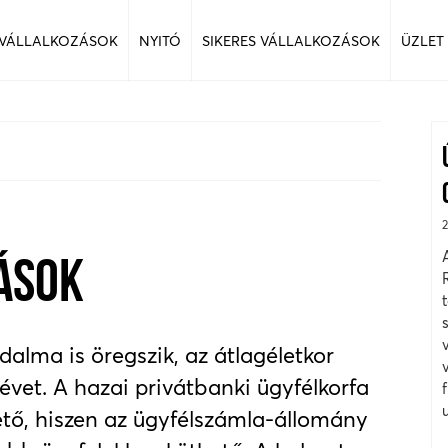
 VÁLLALKOZÁSOK
NYITÓ
SIKERES VÁLLALKOZÁSOK
ÜZLET
VÁSOK
lma is öregszik, az átlagéletkor
vet. A hazai privátbanki ügyfélkorfa
tő, hiszen az ügyfélszámla-állomány