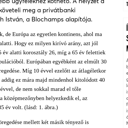
ebb ügyfelekhez köthető. A helyzet a
 követeli meg a privátbanki
h István, a Blochamps alapítója.
k, de Európa az egyetlen kontinens, ahol ma
alatti. Hogy ez milyen kirívó arány, azt jól
 év alatti korosztály 26, míg a 65 év felettiek
opulációból. Európában egyébként az elmúlt 30
regedése. Míg 10 évvel ezelőtt az átlagéletkor
n, addig ez mára majd mindenhol kitolódott 40
 évvel, de nem sokkal marad el tőle
a középmezőnyben helyezkedik el, az
 év volt. (lásd: 1. ábra.)
öregedése mellett két másik tényező is