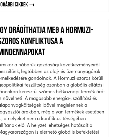
TOVÁBBI CIKKEK
ÍGY DRÁGÍTHATJA MEG A HORMUZI-
SZOROS KONFLIKTUSA A
MINDENNAPOKAT
Amikor a háborúk gazdasági következményeiről
beszélünk, legtöbben az olaj- és üzemanyagárak
emelkedésére gondolnak. A Hormuzi-szoros körüli
geopolitikai feszültség azonban a globális ellátási
láncokon keresztül számos hétköznapi termék árát
is növelheti. A magasabb energia-, szállítási és
alapanyagköltségek idővel megjelennek a
fogyasztói árakban, még olyan termékek esetében
is, amelyeket nem a konfliktus térségében
állítanak elő. A helyzet lehetséges hatásait a
Magyarországon is elérhető globális befektetési