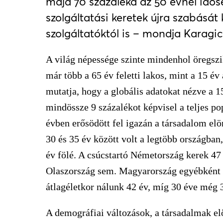
majd 70 százaléka az 50 évnél idős
szolgáltatási keretek újra szabását
szolgáltatóktól is – mondja Karagic
A világ népessége szinte mindenhol öregszi
már több a 65 év feletti lakos, mint a 15 év 
mutatja, hogy a globális adatokat nézve a 15
mindössze 9 százalékot képvisel a teljes p
évben erősödött fel igazán a társadalom elö
30 és 35 év között volt a legtöbb országba
év fölé. A csúcstartó Németország kerek 47
Olaszország sem. Magyarország egyébként 
átlagéletkor nálunk 42 év, míg 30 éve még 35
A demográfiai változások, a társadalmak el