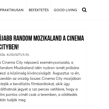
 PRAKTIKUSAN
BEFEKTETÉS
GOOD LIVING
ÚJABB RANDOM MOZIKALAND A CINEMA
CITYBEN!
2026. AUGUSZTUS 05.
A Cinema City népszerű eseménysorozata, a
Random Mozikaland idén nyáron ismét próbára
teszi a közönség kíváncsiságát. Augusztus 12-én,
szerdán az ország összes Cinema City mozijában
várják a bevállalós filmbarátokat, akik úgy
válthatnak jegyet a 120 perces vetítésre, hogy a
film pontos címét csak a teremben, a sötétedés
után tudják meg.