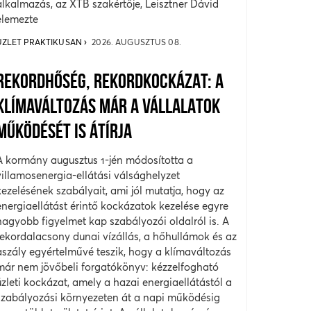
alkalmazás, az XTB szakértője, Leisztner Dávid
elemezte
ÜZLET PRAKTIKUSAN
2026. AUGUSZTUS 08.
REKORDHŐSÉG, REKORDKOCKÁZAT: A
KLÍMAVÁLTOZÁS MÁR A VÁLLALATOK
MŰKÖDÉSÉT IS ÁTÍRJA
A kormány augusztus 1-jén módosította a
villamosenergia-ellátási válsághelyzet
kezelésének szabályait, ami jól mutatja, hogy az
energiaellátást érintő kockázatok kezelése egyre
nagyobb figyelmet kap szabályozói oldalról is. A
rekordalacsony dunai vízállás, a hőhullámok és az
aszály egyértelművé teszik, hogy a klímaváltozás
már nem jövőbeli forgatókönyv: kézzelfogható
üzleti kockázat, amely a hazai energiaellátástól a
szabályozási környezeten át a napi működésig