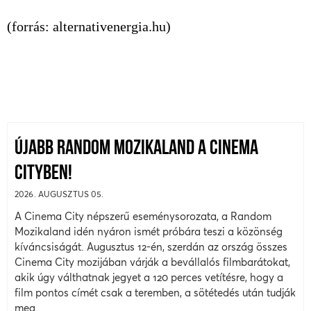
(forrás: alternativenergia.hu)
ÚJABB RANDOM MOZIKALAND A CINEMA
CITYBEN!
2026. AUGUSZTUS 05.
A Cinema City népszerű eseménysorozata, a Random
Mozikaland idén nyáron ismét próbára teszi a közönség
kíváncsiságát. Augusztus 12-én, szerdán az ország összes
Cinema City mozijában várják a bevállalós filmbarátokat,
akik úgy válthatnak jegyet a 120 perces vetítésre, hogy a
film pontos címét csak a teremben, a sötétedés után tudják
meg.