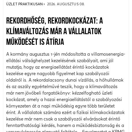
ÜZLET PRAKTIKUSAN
2026. AUGUSZTUS 08.
REKORDHŐSÉG, REKORDKOCKÁZAT: A
KLÍMAVÁLTOZÁS MÁR A VÁLLALATOK
MŰKÖDÉSÉT IS ÁTÍRJA
A kormány augusztus 1-jén módosította a villamosenergia-
ellátási válsághelyzet kezelésének szabályait, ami jól
mutatja, hogy az energiaellátást érintő kockázatok
kezelése egyre nagyobb figyelmet kap szabályozói
oldalról is. A rekordalacsony dunai vízállás, a hőhullámok
és az aszály egyértelművé teszik, hogy a klímaváltozás
már nem jövőbeli forgatókönyv: kézzelfogható üzleti
kockázat, amely a hazai energiaellátástól a szabályozási
környezeten át a napi működésig egyre több területet
érint. A vállalatok számára ezért a fizikai klímakockázatok
kezelése már nem csak a szabályozói elvárásokat érintő
fenntarthatósági kérdés, hanem a működésbiztonság és a
versenyképesség alapvető feltétele – figyelmeztet a KPMG.