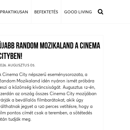
 PRAKTIKUSAN
BEFEKTETÉS
GOOD LIVING
ÚJABB RANDOM MOZIKALAND A CINEMA
CITYBEN!
2026. AUGUSZTUS 05.
A Cinema City népszerű eseménysorozata, a
Random Mozikaland idén nyáron ismét próbára
teszi a közönség kíváncsiságát. Augusztus 12-én,
szerdán az ország összes Cinema City mozijában
várják a bevállalós filmbarátokat, akik úgy
válthatnak jegyet a 120 perces vetítésre, hogy a
film pontos címét csak a teremben, a sötétedés
után tudják meg.