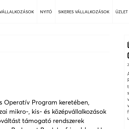
 VÁLLALKOZÁSOK
NYITÓ
SIKERES VÁLLALKOZÁSOK
ÜZLET
ós Operatív Program keretében,
ai mikro-, kis- és középvállalkozások
óváltást támogató rendszerek