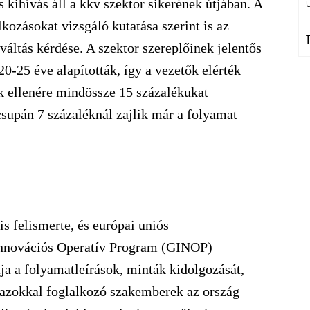
 kihívás áll a kkv szektor sikerének útjában. A
kozásokat vizsgáló kutatása szerint is az
áltás kérdése. A szektor szereplőinek jelentős
20-25 éve alapították, így a vezetők elérték
ek ellenére mindössze 15 százalékukat
 csupán 7 százaléknál zajlik már a folyamat –
 felismerte, és európai uniós
 Innovációs Operatív Program (GINOP)
ja a folyamatleírások, minták kidolgozását,
 azokkal foglalkozó szakemberek az ország