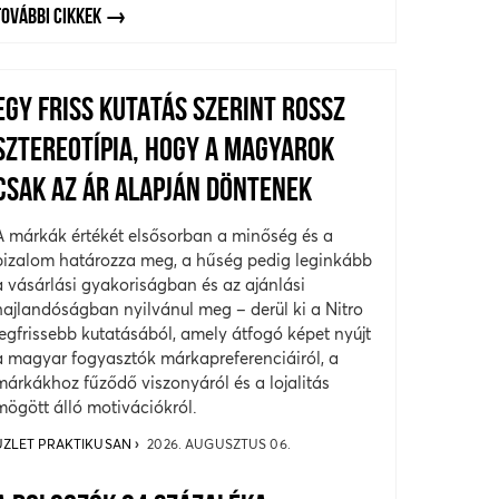
TOVÁBBI CIKKEK
EGY FRISS KUTATÁS SZERINT ROSSZ
SZTEREOTÍPIA, HOGY A MAGYAROK
CSAK AZ ÁR ALAPJÁN DÖNTENEK
A márkák értékét elsősorban a minőség és a
bizalom határozza meg, a hűség pedig leginkább
a vásárlási gyakoriságban és az ajánlási
hajlandóságban nyilvánul meg – derül ki a Nitro
legfrissebb kutatásából, amely átfogó képet nyújt
a magyar fogyasztók márkapreferenciáiról, a
márkákhoz fűződő viszonyáról és a lojalitás
mögött álló motivációkról.
ÜZLET PRAKTIKUSAN
2026. AUGUSZTUS 06.