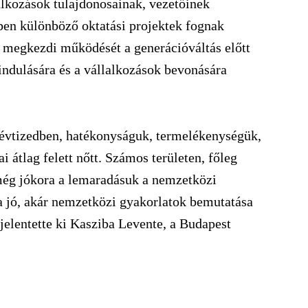
alkozások tulajdonosainak, vezetőinek
ben különböző oktatási projektek fognak
s megkezdi működését a generációváltás előtt
indulására és a vállalkozások bevonására
t évtizedben, hatékonyságuk, termelékenységük,
i átlag felett nőtt. Számos területen, főleg
még jókora a lemaradásuk a nemzetközi
a jó, akár nemzetközi gyakorlatok bemutatása
 jelentette ki Kasziba Levente, a Budapest