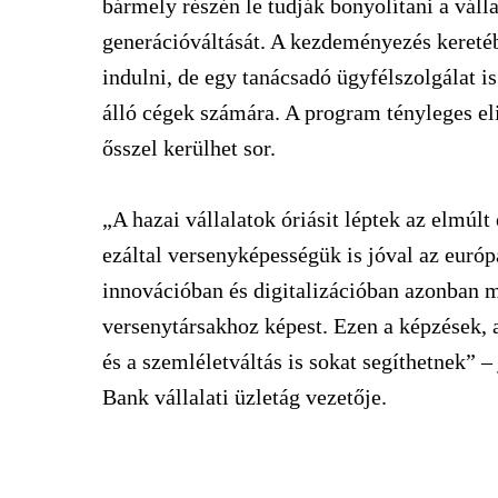
bármely részén le tudják bonyolítani a váll
generációváltását. A kezdeményezés kereté
indulni, de egy tanácsadó ügyfélszolgálat i
álló cégek számára. A program tényleges el
ősszel kerülhet sor.
„A hazai vállalatok óriásit léptek az elmúl
ezáltal versenyképességük is jóval az európa
innovációban és digitalizációban azonban 
versenytársakhoz képest. Ezen a képzések, 
és a szemléletváltás is sokat segíthetnek” –
Bank vállalati üzletág vezetője.