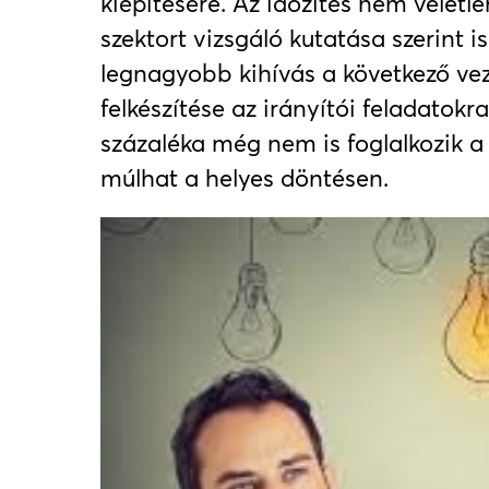
kiépítésére. Az időzítés nem véletl
szektort vizsgáló kutatása szerint is
legnagyobb kihívás a következő ve
felkészítése az irányítói feladatokr
százaléka még nem is foglalkozik a 
múlhat a helyes döntésen.