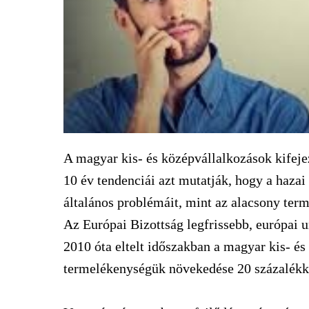
A magyar kis- és középvállalkozások kifejez
10 év tendenciái azt mutatják, hogy a hazai
általános problémáit, mint az alacsony te
Az Európai Bizottság legfrissebb, európai un
2010 óta eltelt időszakban a magyar kis- é
termelékenységük növekedése 20 százalékkal