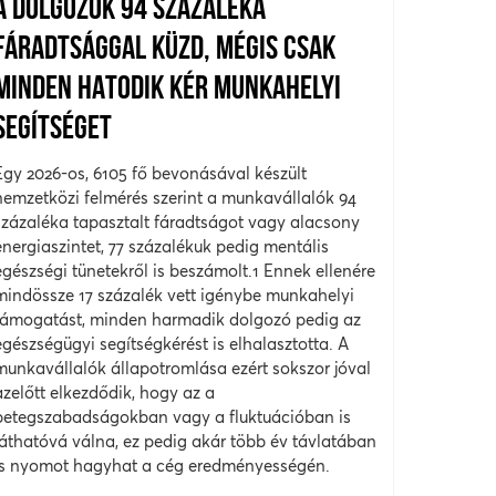
A DOLGOZÓK 94 SZÁZALÉKA
FÁRADTSÁGGAL KÜZD, MÉGIS CSAK
MINDEN HATODIK KÉR MUNKAHELYI
SEGÍTSÉGET
Egy 2026-os, 6105 fő bevonásával készült
nemzetközi felmérés szerint a munkavállalók 94
százaléka tapasztalt fáradtságot vagy alacsony
energiaszintet, 77 százalékuk pedig mentális
egészségi tünetekről is beszámolt.1 Ennek ellenére
mindössze 17 százalék vett igénybe munkahelyi
támogatást, minden harmadik dolgozó pedig az
egészségügyi segítségkérést is elhalasztotta. A
munkavállalók állapotromlása ezért sokszor jóval
azelőtt elkezdődik, hogy az a
betegszabadságokban vagy a fluktuációban is
láthatóvá válna, ez pedig akár több év távlatában
is nyomot hagyhat a cég eredményességén.