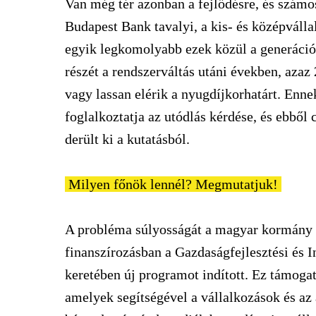
Van még tér azonban a fejlődésre, és számos
Budapest Bank tavalyi, a kis- és középvállal
egyik legkomolyabb ezek közül a generációv
részét a rendszerváltás utáni években, azaz 
vagy lassan elérik a nyugdíjkorhatárt. Enn
foglalkoztatja az utódlás kérdése, és ebből
derült ki a kutatásból.
Milyen főnök lennél? Megmutatjuk!
A probléma súlyosságát a magyar kormány is
finanszírozásban a Gazdaságfejlesztési és
keretében új programot indított. Ez támogat
amelyek segítségével a vállalkozások és az