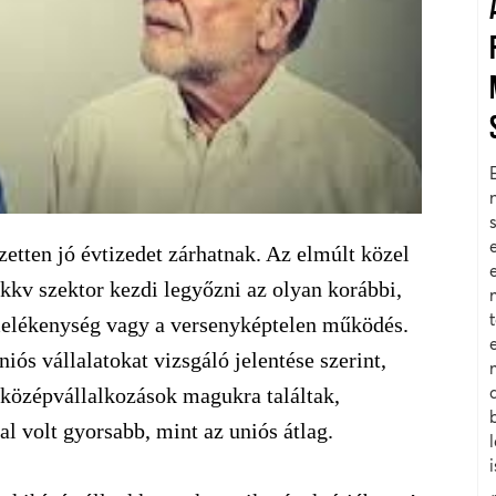
etten jó évtizedet zárhatnak. Az elmúlt közel
 kkv szektor kezdi legyőzni az olyan korábbi,
rmelékenység vagy a versenyképtelen működés.
iós vállalatokat vizsgáló jelentése szerint,
s középvállalkozások magukra találtak,
 volt gyorsabb, mint az uniós átlag.