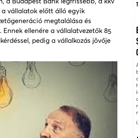
en, a Budapest Bank legfrissebb, a kkv
 a vállalatok előtt álló egyik
zetőgeneráció megtalálása és
a. Ennek ellenére a vállalatvezetők 85
kérdéssel, pedig a vállalkozás jövője