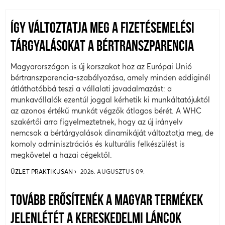
ÍGY VÁLTOZTATJA MEG A FIZETÉSEMELÉSI
TÁRGYALÁSOKAT A BÉRTRANSZPARENCIA
Magyarországon is új korszakot hoz az Európai Unió
bértranszparencia-szabályozása, amely minden eddiginél
átláthatóbbá teszi a vállalati javadalmazást: a
munkavállalók ezentúl joggal kérhetik ki munkáltatójuktól
az azonos értékű munkát végzők átlagos bérét. A WHC
szakértői arra figyelmeztetnek, hogy az új irányelv
nemcsak a bértárgyalások dinamikáját változtatja meg, de
komoly adminisztrációs és kulturális felkészülést is
megkövetel a hazai cégektől.
ÜZLET PRAKTIKUSAN
2026. AUGUSZTUS 09.
TOVÁBB ERŐSÍTENÉK A MAGYAR TERMÉKEK
JELENLÉTÉT A KERESKEDELMI LÁNCOK