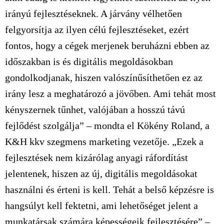
irányú fejlesztéseknek. A járvány vélhetően
felgyorsítja az ilyen célú fejlesztéseket, ezért
fontos, hogy a cégek merjenek beruházni ebben az
időszakban is és digitális megoldásokban
gondolkodjanak, hiszen valószínűsíthetően ez az
irány lesz a meghatározó a jövőben. Ami tehát most
kényszernek tűnhet, valójában a hosszú távú
fejlődést szolgálja” – mondta el Kökény Roland, a
K&H kkv szegmens marketing vezetője. „Ezek a
fejlesztések nem kizárólag anyagi ráfordítást
jelentenek, hiszen az új, digitális megoldásokat
használni és érteni is kell. Tehát a belső képzésre is
hangsúlyt kell fektetni, ami lehetőséget jelent a
munkatársak számára képességeik fejlesztésére” –