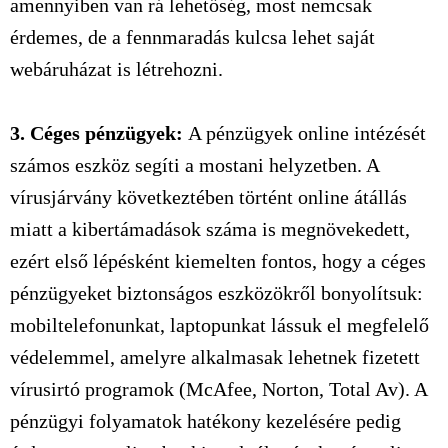
amennyiben van rá lehetőség, most nemcsak
érdemes, de a fennmaradás kulcsa lehet saját
webáruházat is létrehozni.
3. Céges pénzügyek:
A pénzügyek online intézését
számos eszköz segíti a mostani helyzetben. A
vírusjárvány következtében történt online átállás
miatt a kibertámadások száma is megnövekedett,
ezért első lépésként kiemelten fontos, hogy a céges
pénzügyeket biztonságos eszközökről bonyolítsuk:
mobiltelefonunkat, laptopunkat lássuk el megfelelő
védelemmel, amelyre alkalmasak lehetnek fizetett
vírusirtó programok (McAfee, Norton, Total Av). A
pénzügyi folyamatok hatékony kezelésére pedig