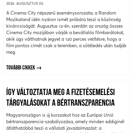
2026. AUGUSZTUS 05.
A Cinema City népszerű eseménysorozata, a Random
Mozikaland idén nyáron ismét próbára teszi a közönség
kíváncsiságát. Augusztus 12-én, szerdán az ország összes
Cinema City mozijában várják a bevállalós filmbarátokat,
akik úgy válthatnak jegyet a 120 perces vetítésre, hogy a
film pontos címét csak a teremben, a sötétedés után tudják
meg.
TOVÁBBI CIKKEK
ÍGY VÁLTOZTATJA MEG A FIZETÉSEMELÉSI
TÁRGYALÁSOKAT A BÉRTRANSZPARENCIA
Magyarországon is új korszakot hoz az Európai Unió
bértranszparencia-szabályozása, amely minden eddiginél
átláthatóbbá teszi a vállalati javadalmazást: a