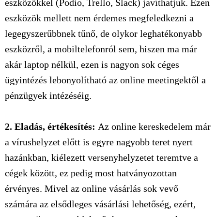
eszközökkel (Podio, Trello, Slack) javíthatjuk. Ezen
eszközök mellett nem érdemes megfeledkezni a
legegyszerűbbnek tűnő, de olykor leghatékonyabb
eszközről, a mobiltelefonról sem, hiszen ma már
akár laptop nélkül, ezen is nagyon sok céges
ügyintézés lebonyolítható az online meetingektől a
pénzügyek intézéséig.
2. Eladás, értékesítés:
Az online kereskedelem már
a vírushelyzet előtt is egyre nagyobb teret nyert
hazánkban, kiélezett versenyhelyzetet teremtve a
cégek között, ez pedig most hatványozottan
érvényes. Mivel az online vásárlás sok vevő
számára az elsődleges vásárlási lehetőség, ezért,