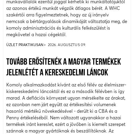
munkavállalók ezentúl joggal kérhetik ki munkáltatójuktól
az azonos értékű munkát végzők átlagos bérét. A WHC
szakértői arra figyelmeztetnek, hogy az új irányelv
nemcsak a bértárgyalások dinamikáját változtatja meg, de
komoly adminisztrációs és kulturális felkészülést is
megkövetel a hazai cégektől.
ÜZLET PRAKTIKUSAN
2026. AUGUSZTUS 09.
TOVÁBB ERŐSÍTENÉK A MAGYAR TERMÉKEK
JELENLÉTÉT A KERESKEDELMI LÁNCOK
Komoly alkalmazkodást kívánt az első félév az élelmiszer-
kiskereskedelmi láncoktól és ez a második félévben is így
marad. A deflációs környezet ugyan mérsékelte az árakat,
ez azonban nem járt együtt az értékesítési volumenek
hasonló mértékű növekedésével - derült ki a CBA és a
Penny értékeléséből. Nem változott ugyanakkor a hazai
termékek iránt kereslet, ezért a jövőben is kiemelt szerepet
szánnak a magyar gyártóknak és beszállítóknak. Az