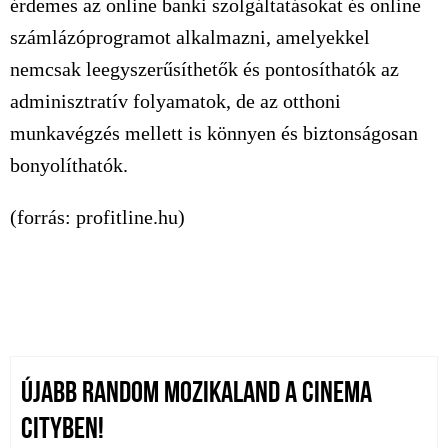
érdemes az online banki szolgáltatásokat és online
számlázóprogramot alkalmazni, amelyekkel
nemcsak leegyszerűsíthetők és pontosíthatók az
adminisztratív folyamatok, de az otthoni
munkavégzés mellett is könnyen és biztonságosan
bonyolíthatók.
(forrás: profitline.hu)
ÚJABB RANDOM MOZIKALAND A CINEMA
CITYBEN!