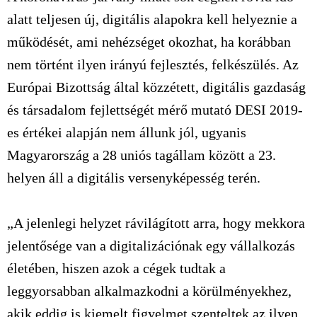
alatt teljesen új, digitális alapokra kell helyeznie a
működését, ami nehézséget okozhat, ha korábban
nem történt ilyen irányú fejlesztés, felkészülés. Az
Európai Bizottság által közzétett, digitális gazdaság
és társadalom fejlettségét mérő mutató DESI 2019-
es értékei alapján nem állunk jól, ugyanis
Magyarország a 28 uniós tagállam között a 23.
helyen áll a digitális versenyképesség terén.
„A jelenlegi helyzet rávilágított arra, hogy mekkora
jelentősége van a digitalizációnak egy vállalkozás
életében, hiszen azok a cégek tudtak a
leggyorsabban alkalmazkodni a körülményekhez,
akik eddig is kiemelt figyelmet szenteltek az ilyen