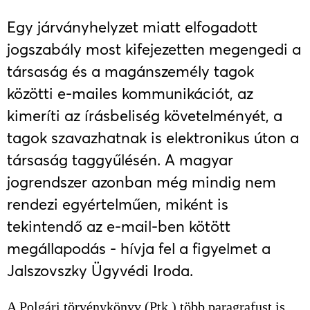
Egy járványhelyzet miatt elfogadott
jogszabály most kifejezetten megengedi a
társaság és a magánszemély tagok
közötti e-mailes kommunikációt, az
kimeríti az írásbeliség követelményét, a
tagok szavazhatnak is elektronikus úton a
társaság taggyűlésén. A magyar
jogrendszer azonban még mindig nem
rendezi egyértelműen, miként is
tekintendő az e-mail-ben kötött
megállapodás - hívja fel a figyelmet a
Jalszovszky Ügyvédi Iroda.
A Polgári törvénykönyv (Ptk.) több paragrafust is