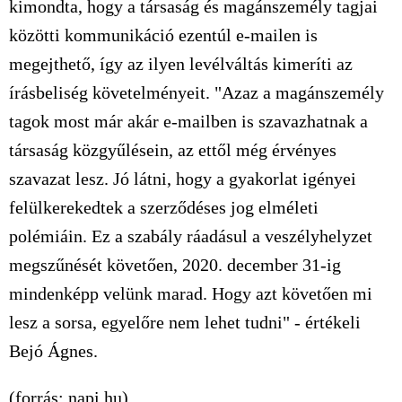
kimondta, hogy a társaság és magánszemély tagjai
közötti kommunikáció ezentúl e-mailen is
megejthető, így az ilyen levélváltás kimeríti az
írásbeliség követelményeit. "Azaz a magánszemély
tagok most már akár e-mailben is szavazhatnak a
társaság közgyűlésein, az ettől még érvényes
szavazat lesz. Jó látni, hogy a gyakorlat igényei
felülkerekedtek a szerződéses jog elméleti
polémiáin. Ez a szabály ráadásul a veszélyhelyzet
megszűnését követően, 2020. december 31-ig
mindenképp velünk marad. Hogy azt követően mi
lesz a sorsa, egyelőre nem lehet tudni" - értékeli
Bejó Ágnes.
(forrás: napi.hu)