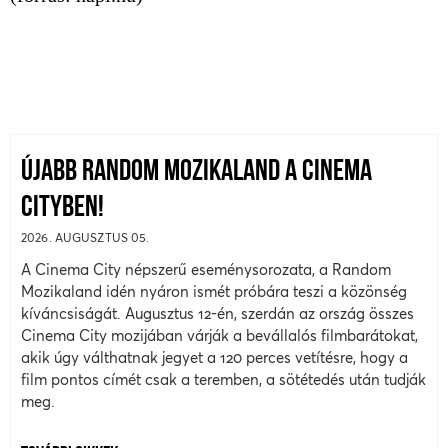
ÚJABB RANDOM MOZIKALAND A CINEMA
CITYBEN!
2026. AUGUSZTUS 05.
A Cinema City népszerű eseménysorozata, a Random
Mozikaland idén nyáron ismét próbára teszi a közönség
kíváncsiságát. Augusztus 12-én, szerdán az ország összes
Cinema City mozijában várják a bevállalós filmbarátokat,
akik úgy válthatnak jegyet a 120 perces vetítésre, hogy a
film pontos címét csak a teremben, a sötétedés után tudják
meg.