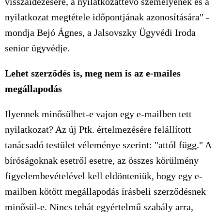
visszaidézésére, a nyilatkozattevő személyének és a
nyilatkozat megtétele időpontjának azonosítására" -
mondja Bejó Ágnes, a Jalsovszky Ügyvédi Iroda
senior ügyvédje.
Lehet szerződés is, meg nem is az e-mailes
megállapodás
Ilyennek minősülhet-e vajon egy e-mailben tett
nyilatkozat? Az új Ptk. értelmezésére felállított
tanácsadó testület véleménye szerint: "attól függ." A
bíróságoknak esetről esetre, az összes körülmény
figyelembevételével kell eldönteniük, hogy egy e-
mailben kötött megállapodás írásbeli szerződésnek
minősül-e. Nincs tehát egyértelmű szabály arra,