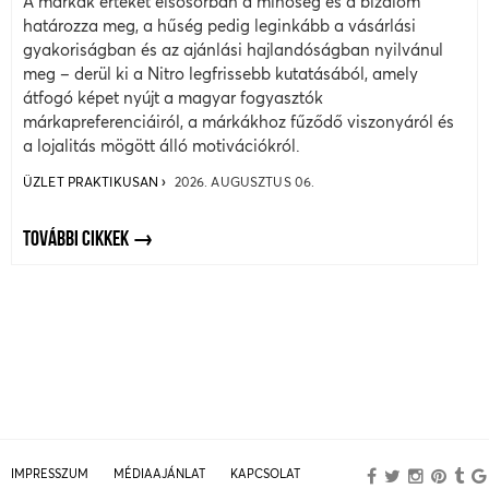
A márkák értékét elsősorban a minőség és a bizalom
határozza meg, a hűség pedig leginkább a vásárlási
gyakoriságban és az ajánlási hajlandóságban nyilvánul
meg – derül ki a Nitro legfrissebb kutatásából, amely
átfogó képet nyújt a magyar fogyasztók
márkapreferenciáiról, a márkákhoz fűződő viszonyáról és
a lojalitás mögött álló motivációkról.
ÜZLET PRAKTIKUSAN
2026. AUGUSZTUS 06.
TOVÁBBI CIKKEK
IMPRESSZUM
MÉDIAAJÁNLAT
KAPCSOLAT