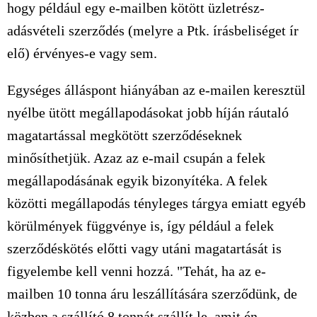
hogy például egy e-mailben kötött üzletrész-
adásvételi szerződés (melyre a Ptk. írásbeliséget ír
elő) érvényes-e vagy sem.
Egységes álláspont hiányában az e-mailen keresztül
nyélbe ütött megállapodásokat jobb híján ráutaló
magatartással megkötött szerződéseknek
minősíthetjük. Azaz az e-mail csupán a felek
megállapodásának egyik bizonyítéka. A felek
közötti megállapodás tényleges tárgya emiatt egyéb
körülmények függvénye is, így például a felek
szerződéskötés előtti vagy utáni magatartását is
figyelembe kell venni hozzá. "Tehát, ha az e-
mailben 10 tonna áru leszállítására szerződünk, de
közben a szállító 8 tonnát szállít le, amit én