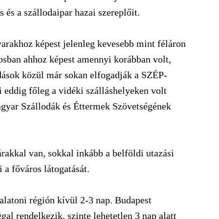
s és a szállodaipar hazai szereplőit.
yarakhoz képest jelenleg kevesebb mint féláron
osban ahhoz képest amennyi korábban volt,
odások közül már sokan elfogadják a SZÉP-
i eddig főleg a vidéki szálláshelyeken volt
agyar Szállodák és Éttermek Szövetségének
akkal van, sokkal inkább a belföldi utazási
 a főváros látogatását.
alatoni régión kívül 2-3 nap. Budapest
l rendelkezik, szinte lehetetlen 3 nap alatt