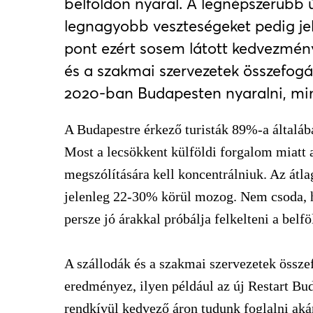
belföldön nyaral. A legnépszerűbb 
legnagyobb veszteségeket pedig jel
pont ezért sosem látott kedvezménye
és a szakmai szervezetek összefog
2020-ban Budapesten nyaralni, min
A Budapestre érkező turisták 89%-a általáb
Most a lecsökkent külföldi forgalom miatt 
megszólítására kell koncentrálniuk. Az átla
jelenleg 22-30% körül mozog. Nem csoda, h
persze jó árakkal próbálja felkelteni a belf
A szállodák és a szakmai szervezetek össze
eredményez, ilyen például az új Restart Bud
rendkívül kedvező áron tudunk foglalni akár