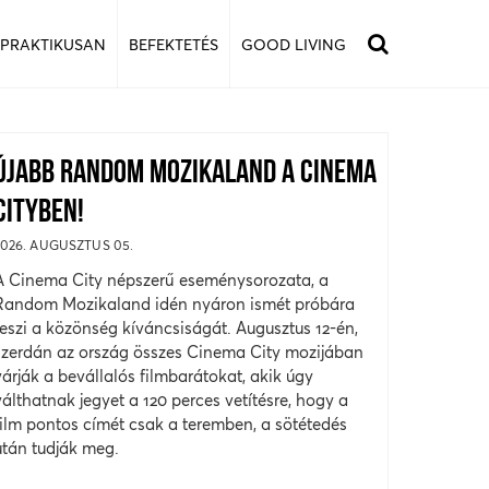
 PRAKTIKUSAN
BEFEKTETÉS
GOOD LIVING
ÚJABB RANDOM MOZIKALAND A CINEMA
CITYBEN!
2026. AUGUSZTUS 05.
A Cinema City népszerű eseménysorozata, a
Random Mozikaland idén nyáron ismét próbára
teszi a közönség kíváncsiságát. Augusztus 12-én,
szerdán az ország összes Cinema City mozijában
várják a bevállalós filmbarátokat, akik úgy
válthatnak jegyet a 120 perces vetítésre, hogy a
film pontos címét csak a teremben, a sötétedés
után tudják meg.