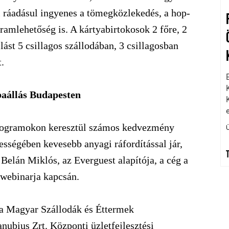
l ráadásul ingyenes a tömegközlekedés, a hop-
gramlehetőség is. A kártyabirtokosok 2 főre, 2
llást 5 csillagos szállodában, 3 csillagosban
.
baállás Budapesten
programokon keresztül számos kedvezmény
ességében kevesebb anyagi ráfordítással jár,
Belán Miklós, az Everguest alapítója, a cég a
 webinarja kapcsán.
a Magyar Szállodák és Éttermek
nubius Zrt. Központi üzletfejlesztési