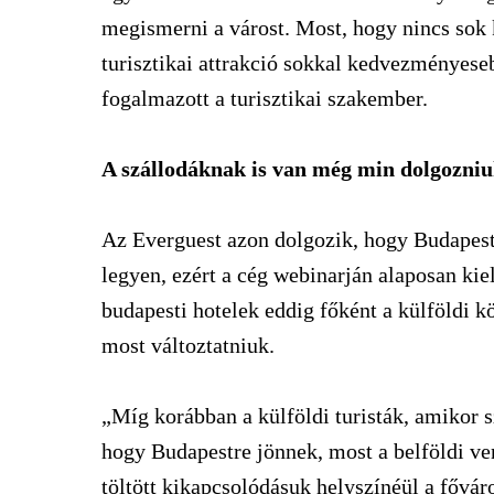
megismerni a várost. Most, hogy nincs sok 
turisztikai attrakció sokkal kedvezményeseb
fogalmazott a turisztikai szakember.
A szállodáknak is van még min dolgozni
Az Everguest azon dolgozik, hogy Budapest
legyen, ezért a cég webinarján alaposan kie
budapesti hotelek eddig főként a külföldi 
most változtatniuk.
„Míg korábban a külföldi turisták, amikor sz
hogy Budapestre jönnek, most a belföldi ven
töltött kikapcsolódásuk helyszínéül a fővár