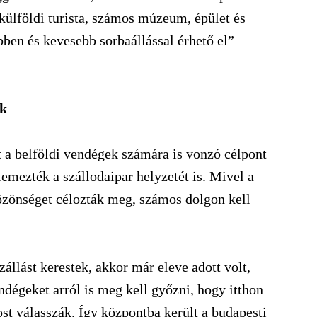
külföldi turista, számos múzeum, épület és
ben és kevesebb sorbaállással érhető el” –
uk
 a belföldi vendégek számára is vonzó célpont
lemezték a szállodaipar helyzetét is. Mivel a
közönséget célozták meg, számos dolgon kell
állást kerestek, akkor már eleve adott volt,
dégeket arról is meg kell győzni, hogy itthon
ost válasszák. Így központba került a budapesti