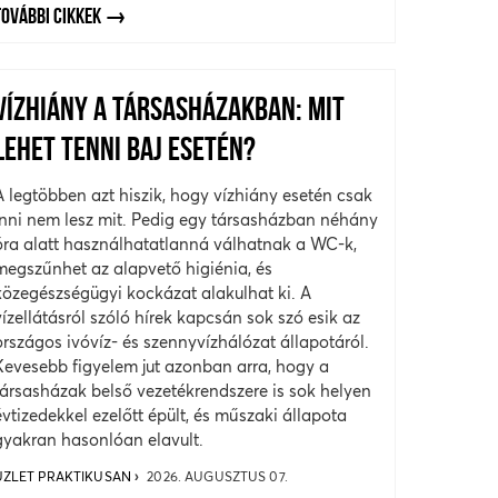
TOVÁBBI CIKKEK
VÍZHIÁNY A TÁRSASHÁZAKBAN: MIT
LEHET TENNI BAJ ESETÉN?
A legtöbben azt hiszik, hogy vízhiány esetén csak
inni nem lesz mit. Pedig egy társasházban néhány
óra alatt használhatatlanná válhatnak a WC-k,
megszűnhet az alapvető higiénia, és
közegészségügyi kockázat alakulhat ki. A
vízellátásról szóló hírek kapcsán sok szó esik az
országos ivóvíz- és szennyvízhálózat állapotáról.
Kevesebb figyelem jut azonban arra, hogy a
társasházak belső vezetékrendszere is sok helyen
évtizedekkel ezelőtt épült, és műszaki állapota
gyakran hasonlóan elavult.
ÜZLET PRAKTIKUSAN
2026. AUGUSZTUS 07.