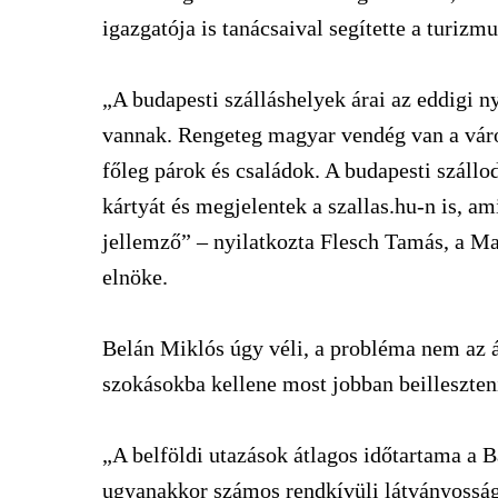
igazgatója is tanácsaival segítette a turizmu
„A budapesti szálláshelyek árai az eddigi n
vannak. Rengeteg magyar vendég van a vár
főleg párok és családok. A budapesti száll
kártyát és megjelentek a szallas.hu-n is, am
jellemző” – nyilatkozta Flesch Tamás, a M
elnöke.
Belán Miklós úgy véli, a probléma nem az ár
szokásokba kellene most jobban beilleszteni
„A belföldi utazások átlagos időtartama a B
ugyanakkor számos rendkívüli látványosságga