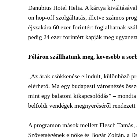
Danubius Hotel Helia. A kártya kiváltásáva
on hop-off szolgáltatás, illetve számos pro
éjszakára 60 ezer forintért foglalhatnak szá
pedig 24 ezer forintért kapják meg ugyanezt
Féláron szállhatunk meg, kevesebb a sor
„Az árak csökkenése elindult, különböző 
elérhető. Ma egy budapesti városnézés össz
mint egy balatoni kikapcsolódás” – mondta 
belföldi vendégek megnyeréséről rendezett
A programon mások mellett Flesch Tamás, 
Szövetségének elnöke és Bogár Zoltán, a Da