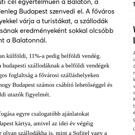
úti cél egyértelműen a Balaton, a
enleg Budapest szenvedi el. A főváros
kkel várja a turistákat, a szállodák
ásának eredményeként sokkal olcsóbb
t a Balatonnál.
an külföldi, 11%-a pedig belföldi vendég.
a budapesti szállodáknak a belföldi vendégek
gos foglaltság a fővárosi szálláshelyeken
ogy Budapest számos csábító lehetőséggel és
öldi utazók figyelmét.
fogása egyre csalogatóbb ajánlatokat
apest kártya, amivel az idei év végéig
 olyan szállodákba is, mint a Sofitel vagy a