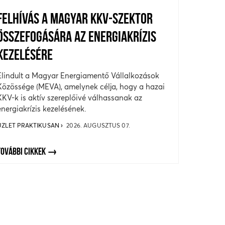
FELHÍVÁS A MAGYAR KKV-SZEKTOR
ÖSSZEFOGÁSÁRA AZ ENERGIAKRÍZIS
KEZELÉSÉRE
Elindult a Magyar Energiamentő Vállalkozások
Közössége (MEVA), amelynek célja, hogy a hazai
KKV-k is aktív szereplőivé válhassanak az
energiakrízis kezelésének.
ÜZLET PRAKTIKUSAN
2026. AUGUSZTUS 07.
TOVÁBBI CIKKEK