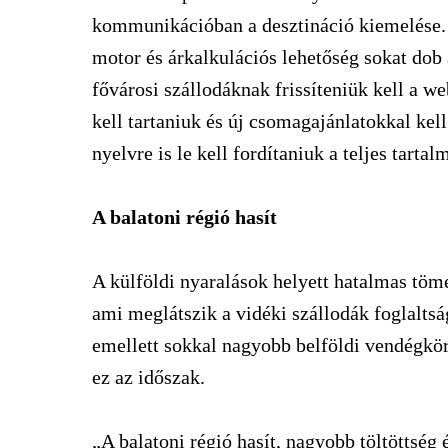
kommunikációban a desztináció kiemelése. 
motor és árkalkulációs lehetőség sokat dob
fővárosi szállodáknak frissíteniük kell a we
kell tartaniuk és új csomagajánlatokkal ke
nyelvre is le kell fordítaniuk a teljes tart
A balatoni régió hasít
A külföldi nyaralások helyett hatalmas töme
ami meglátszik a vidéki szállodák foglaltság
emellett sokkal nagyobb belföldi vendégkörr
ez az időszak.
„A balatoni régió hasít, nagyobb töltöttség 