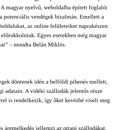
A magyar nyelvű, weboldalba épített foglalói
 a potenciális vendégek bizalmán. Emellett a
boldalukat, az online felületeiket naprakészen
ll előrukkolniuk. Egyes esetekben még magyar
almat” – mondta Belán Miklós.
gek döntenek idén a belföldi pihenés mellett,
i adatain. A vidéki szállodák jelentős része
el is rendelkezik, így őket kevésbé viseli meg
és áremelkedés jellemzi az ottani szállodákat.