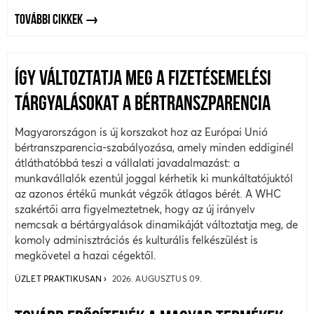
TOVÁBBI CIKKEK
ÍGY VÁLTOZTATJA MEG A FIZETÉSEMELÉSI
TÁRGYALÁSOKAT A BÉRTRANSZPARENCIA
Magyarországon is új korszakot hoz az Európai Unió
bértranszparencia-szabályozása, amely minden eddiginél
átláthatóbbá teszi a vállalati javadalmazást: a
munkavállalók ezentúl joggal kérhetik ki munkáltatójuktól
az azonos értékű munkát végzők átlagos bérét. A WHC
szakértői arra figyelmeztetnek, hogy az új irányelv
nemcsak a bértárgyalások dinamikáját változtatja meg, de
komoly adminisztrációs és kulturális felkészülést is
megkövetel a hazai cégektől.
ÜZLET PRAKTIKUSAN
2026. AUGUSZTUS 09.