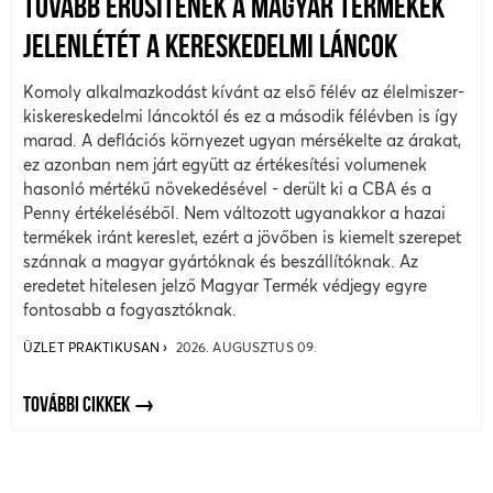
TOVÁBB ERŐSÍTENÉK A MAGYAR TERMÉKEK
JELENLÉTÉT A KERESKEDELMI LÁNCOK
Komoly alkalmazkodást kívánt az első félév az élelmiszer-
kiskereskedelmi láncoktól és ez a második félévben is így
marad. A deflációs környezet ugyan mérsékelte az árakat,
ez azonban nem járt együtt az értékesítési volumenek
hasonló mértékű növekedésével - derült ki a CBA és a
Penny értékeléséből. Nem változott ugyanakkor a hazai
termékek iránt kereslet, ezért a jövőben is kiemelt szerepet
szánnak a magyar gyártóknak és beszállítóknak. Az
eredetet hitelesen jelző Magyar Termék védjegy egyre
fontosabb a fogyasztóknak.
ÜZLET PRAKTIKUSAN
2026. AUGUSZTUS 09.
TOVÁBBI CIKKEK