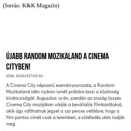
(forrás: K&K Magazin)
ÚJABB RANDOM MOZIKALAND A CINEMA
CITYBEN!
2026. AUGUSZTUS 05.
A Cinema City népszerű eseménysorozata, a Random
Mozikaland idén nyáron ismét próbára teszi a közönség
kíváncsiságát. Augusztus 12-én, szerdán az ország összes
Cinema City mozijában várják a bevállalós filmbarátokat,
akik úgy válthatnak jegyet a 120 perces vetítésre, hogy a
film pontos címét csak a teremben, a sötétedés után tudják
meg.