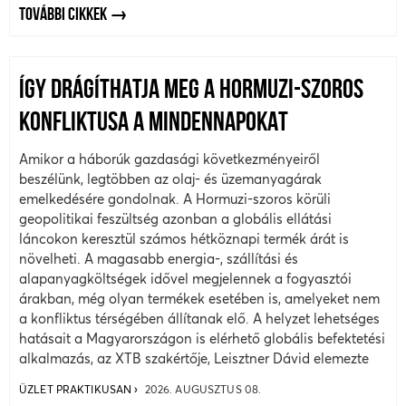
TOVÁBBI CIKKEK
ÍGY DRÁGÍTHATJA MEG A HORMUZI-SZOROS
KONFLIKTUSA A MINDENNAPOKAT
Amikor a háborúk gazdasági következményeiről
beszélünk, legtöbben az olaj- és üzemanyagárak
emelkedésére gondolnak. A Hormuzi-szoros körüli
geopolitikai feszültség azonban a globális ellátási
láncokon keresztül számos hétköznapi termék árát is
növelheti. A magasabb energia-, szállítási és
alapanyagköltségek idővel megjelennek a fogyasztói
árakban, még olyan termékek esetében is, amelyeket nem
a konfliktus térségében állítanak elő. A helyzet lehetséges
hatásait a Magyarországon is elérhető globális befektetési
alkalmazás, az XTB szakértője, Leisztner Dávid elemezte
ÜZLET PRAKTIKUSAN
2026. AUGUSZTUS 08.