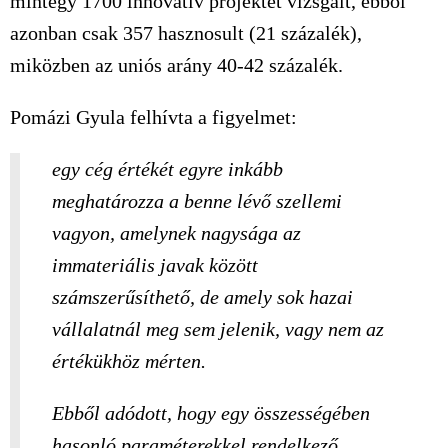
mintegy 1700 innovatív projektet vizsgált, ebből
azonban csak 357 hasznosult (21 százalék),
miközben az uniós arány 40-42 százalék.
Pomázi Gyula felhívta a figyelmet:
egy cég értékét egyre inkább
meghatározza a benne lévő szellemi
vagyon, amelynek nagysága az
immateriális javak között
számszerűsíthető, de amely sok hazai
vállalatnál meg sem jelenik, vagy nem az
értékükhöz mérten.
Ebből adódott, hogy egy összességében
hasonló paraméterekkel rendelkező