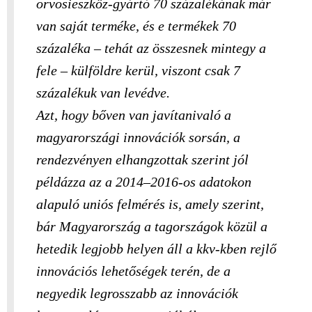
orvosieszköz-gyártó 70 százalékának már
van saját terméke, és e termékek 70
százaléka – tehát az összesnek mintegy a
fele – külföldre kerül, viszont csak 7
százalékuk van levédve.
Azt, hogy bőven van javítanivaló a
magyarországi innovációk sorsán, a
rendezvényen elhangzottak szerint jól
példázza az a 2014–2016-os adatokon
alapuló uniós felmérés is, amely szerint,
bár Magyarország a tagországok közül a
hetedik legjobb helyen áll a kkv-kben rejlő
innovációs lehetőségek terén, de a
negyedik legrosszabb az innovációk