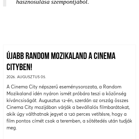
hasznosulása szempontjából.
ÚJABB RANDOM MOZIKALAND A CINEMA
CITYBEN!
2026. AUGUSZTUS 05.
A Cinema City népszerű eseménysorozata, a Random
Mozikaland idén nyáron ismét próbára teszi a közönség
kíváncsiságát. Augusztus 12-én, szerdán az ország összes
Cinema City mozijában várják a bevállalós filmbarátokat,
akik úgy válthatnak jegyet a 120 perces vetítésre, hogy a
film pontos címét csak a teremben, a sötétedés után tudják
meg.