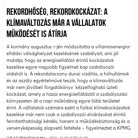
REKORDHŐSÉG, REKORDKOCKÁZAT: A
KLÍMAVÁLTOZÁS MÁR A VÁLLALATOK
MŰKÖDÉSÉT IS ÁTÍRJA
A kormány augusztus 1-jén módosította a villamosenergia-
ellátási válsághelyzet kezelésének szabályait, ami jól
mutatja, hogy az energiaellátást érintő kockázatok
kezelése egyre nagyobb figyelmet kap szabályozói
oldalról is. A rekordalacsony dunai vízállás, a hőhullámok
és az aszály egyértelművé teszik, hogy a klímaváltozás
már nem jövőbeli forgatókönyv: kézzelfogható üzleti
kockázat, amely a hazai energiaellátástól a szabályozási
környezeten át a napi működésig egyre több területet
érint. A vállalatok számára ezért a fizikai klímakockázatok
kezelése már nem csak a szabályozói elvárásokat érintő
fenntarthatósági kérdés, hanem a működésbiztonság és a
versenyképesség alapvető feltétele – figyelmeztet a KPMG.