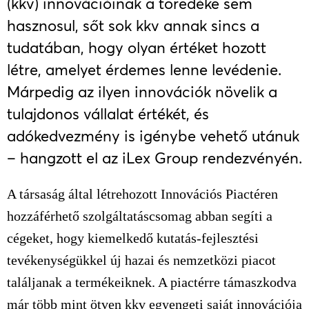
(kkv) innovációinak a töredéke sem
hasznosul, sőt sok kkv annak sincs a
tudatában, hogy olyan értéket hozott
létre, amelyet érdemes lenne levédenie.
Márpedig az ilyen innovációk növelik a
tulajdonos vállalat értékét, és
adókedvezmény is igénybe vehető utánuk
– hangzott el az iLex Group rendezvényén.
A társaság által létrehozott Innovációs Piactéren
hozzáférhető szolgáltatáscsomag abban segíti a
cégeket, hogy kiemelkedő kutatás-fejlesztési
tevékenységükkel új hazai és nemzetközi piacot
találjanak a termékeiknek. A piactérre támaszkodva
már több mint ötven kkv egyengeti saját innovációja