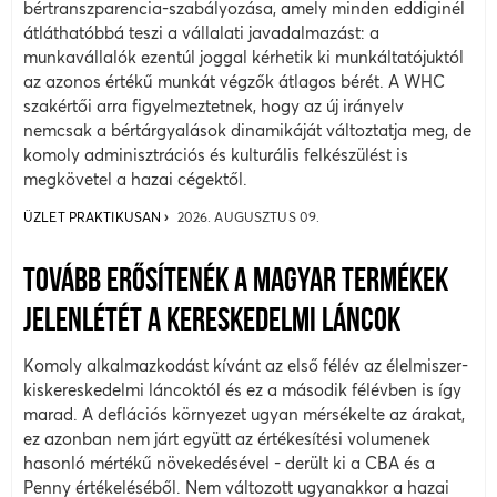
bértranszparencia-szabályozása, amely minden eddiginél
átláthatóbbá teszi a vállalati javadalmazást: a
munkavállalók ezentúl joggal kérhetik ki munkáltatójuktól
az azonos értékű munkát végzők átlagos bérét. A WHC
szakértői arra figyelmeztetnek, hogy az új irányelv
nemcsak a bértárgyalások dinamikáját változtatja meg, de
komoly adminisztrációs és kulturális felkészülést is
megkövetel a hazai cégektől.
ÜZLET PRAKTIKUSAN
2026. AUGUSZTUS 09.
TOVÁBB ERŐSÍTENÉK A MAGYAR TERMÉKEK
JELENLÉTÉT A KERESKEDELMI LÁNCOK
Komoly alkalmazkodást kívánt az első félév az élelmiszer-
kiskereskedelmi láncoktól és ez a második félévben is így
marad. A deflációs környezet ugyan mérsékelte az árakat,
ez azonban nem járt együtt az értékesítési volumenek
hasonló mértékű növekedésével - derült ki a CBA és a
Penny értékeléséből. Nem változott ugyanakkor a hazai