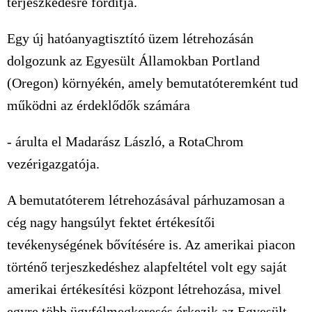
terjeszkedésre fordítja.
Egy új hatóanyagtisztító üzem létrehozásán
dolgozunk az Egyesült Államokban Portland
(Oregon) környékén, amely bemutatóteremként tud
működni az érdeklődők számára
- árulta el Madarász László, a RotaChrom
vezérigazgatója.
A bemutatóterem létrehozásával párhuzamosan a
cég nagy hangsúlyt fektet értékesítői
tevékenységének bővítésére is. Az amerikai piacon
történő terjeszkedéshez alapfeltétel volt egy saját
amerikai értékesítési központ létrehozása, mivel
egyre több ügyfélmegkeresés érkezik az Egyesült