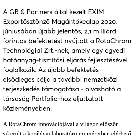
A GB & Partners által kezelt EXIM
Exportösztönző Magántőkealap 2020.
júniusában újabb jelentős, 2,1 milliárd
forintos befektetést nyújtott a RotaChrom
Technológiai Zrt.-nek, amely egy egyedi
hatóanyag-tisztítási eljárás fejlesztésével
foglalkozik. Az újabb befektetés
elsődleges célja a további nemzetközi
terjeszkedés támogatása - olvasható a
társaság Portfolio-hoz eljuttatott
közleményében.
A RotaChrom innovációjával a világon először
sikerült a korábban laboratóriumi méretben elérhető