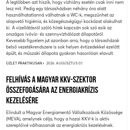
A legtöbben azt hiszik, hogy vízhiány esetén csak inni nem
lesz mit. Pedig egy társasházban néhány óra alatt
használhatatlanná válhatnak a WC-k, megszűnhet az
alapvető higiénia, és közegészségügyi kockázat alakulhat
ki. A vízellátásról szóló hírek kapcsán sok szó esik az
országos ivóvíz- és szennyvízhálózat állapotáról.
Kevesebb figyelem jut azonban arra, hogy a társasházak
belső vezetékrendszere is sok helyen évtizedekkel ezelőtt
épült, és műszaki állapota gyakran hasonlóan elavult.
ÜZLET PRAKTIKUSAN
2026. AUGUSZTUS 07.
FELHÍVÁS A MAGYAR KKV-SZEKTOR
ÖSSZEFOGÁSÁRA AZ ENERGIAKRÍZIS
KEZELÉSÉRE
Elindult a Magyar Energiamentő Vállalkozások Közössége
(MEVA), amelynek célja, hogy a hazai KKV-k is aktív
szereplőivé válhassanak az energiakrízis kezelésének.