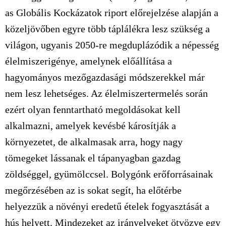
as Globális Kockázatok riport előrejelzése alapján a
közeljövőben egyre több táplálékra lesz szükség a
világon, ugyanis 2050-re megduplázódik a népesség
élelmiszerigénye, amelynek előállítása a
hagyományos mezőgazdasági módszerekkel már
nem lesz lehetséges. Az élelmiszertermelés során
ezért olyan fenntartható megoldásokat kell
alkalmazni, amelyek kevésbé károsítják a
környezetet, de alkalmasak arra, hogy nagy
tömegeket lássanak el tápanyagban gazdag
zöldséggel, gyümölccsel. Bolygónk erőforrásainak
megőrzésében az is sokat segít, ha előtérbe
helyezzük a növényi eredetű ételek fogyasztását a
hús helyett. Mindezeket az irányelveket ötvözve egy