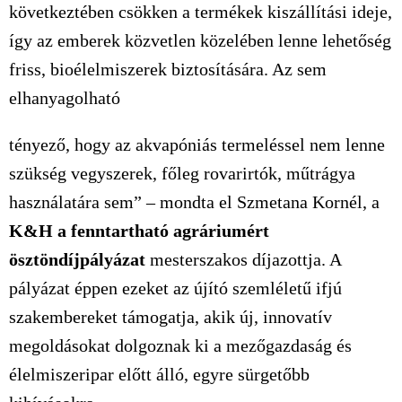
következtében csökken a termékek kiszállítási ideje,
így az emberek közvetlen közelében lenne lehetőség
friss, bioélelmiszerek biztosítására. Az sem
elhanyagolható
tényező, hogy az akvapóniás termeléssel nem lenne
szükség vegyszerek, főleg rovarirtók, műtrágya
használatára sem” – mondta el Szmetana Kornél, a
K&H a fenntartható agráriumért
ösztöndíjpályázat
mesterszakos díjazottja. A
pályázat éppen ezeket az újító szemléletű ifjú
szakembereket támogatja, akik új, innovatív
megoldásokat dolgoznak ki a mezőgazdaság és
élelmiszeripar előtt álló, egyre sürgetőbb