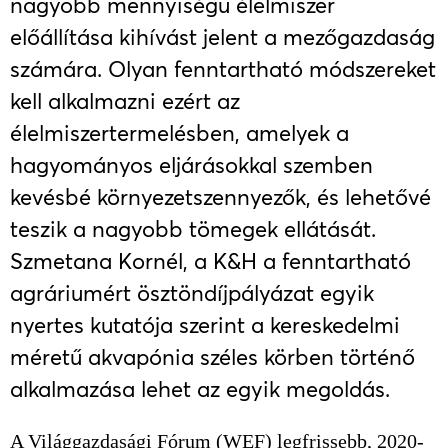
nagyobb mennyiségű élelmiszer
előállítása kihívást jelent a mezőgazdaság
számára. Olyan fenntartható módszereket
kell alkalmazni ezért az
élelmiszertermelésben, amelyek a
hagyományos eljárásokkal szemben
kevésbé környezetszennyezők, és lehetővé
teszik a nagyobb tömegek ellátását.
Szmetana Kornél, a K&H a fenntartható
agráriumért ösztöndíjpályázat egyik
nyertes kutatója szerint a kereskedelmi
méretű akvapónia széles körben történő
alkalmazása lehet az egyik megoldás.
A Világgazdasági Fórum (WEF) legfrissebb, 2020-