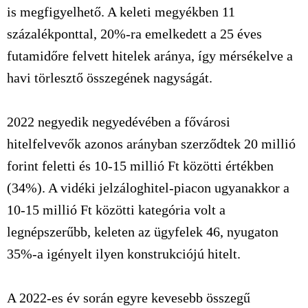
is megfigyelhető. A keleti megyékben 11
százalékponttal, 20%-ra emelkedett a 25 éves
futamidőre felvett hitelek aránya, így mérsékelve a
havi törlesztő összegének nagyságát.
2022 negyedik negyedévében a fővárosi
hitelfelvevők azonos arányban szerződtek 20 millió
forint feletti és 10-15 millió Ft közötti értékben
(34%). A vidéki jelzáloghitel-piacon ugyanakkor a
10-15 millió Ft közötti kategória volt a
legnépszerűbb, keleten az ügyfelek 46, nyugaton
35%-a igényelt ilyen konstrukciójú hitelt.
A 2022-es év során egyre kevesebb összegű