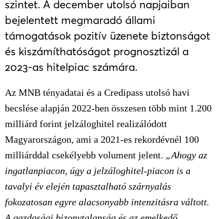
szintet. A december utolsó napjaiban
bejelentett megmaradó állami
támogatások pozitív üzenete biztonságot
és kiszámíthatóságot prognosztizál a
2023-as hitelpiac számára.
Az MNB tényadatai és a Credipass utolsó havi
becslése alapján 2022-ben összesen több mint 1.200
milliárd forint jelzáloghitel realizálódott
Magyarországon, ami a 2021-es rekordévnél 100
milliárddal csekélyebb volument jelent.
„Ahogy az
ingatlanpiacon, úgy a jelzáloghitel-piacon is a
tavalyi év elején tapasztalható szárnyalás
fokozatosan egyre alacsonyabb intenzitásra váltott.
A gazdasági bizonytalanság és az emelkedő