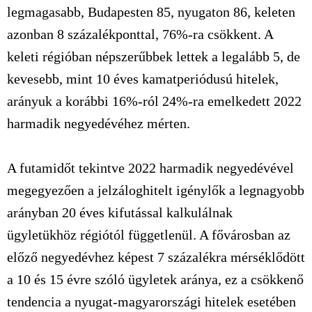
legmagasabb, Budapesten 85, nyugaton 86, keleten
azonban 8 százalékponttal, 76%-ra csökkent. A
keleti régióban népszerűbbek lettek a legalább 5, de
kevesebb, mint 10 éves kamatperiódusú hitelek,
arányuk a korábbi 16%-ról 24%-ra emelkedett 2022
harmadik negyedévéhez mérten.
A futamidőt tekintve 2022 harmadik negyedévével
megegyezően a jelzáloghitelt igénylők a legnagyobb
arányban 20 éves kifutással kalkulálnak
ügyletükhöz régiótól függetlenül. A fővárosban az
előző negyedévhez képest 7 százalékra mérséklődött
a 10 és 15 évre szóló ügyletek aránya, ez a csökkenő
tendencia a nyugat-magyarországi hitelek esetében