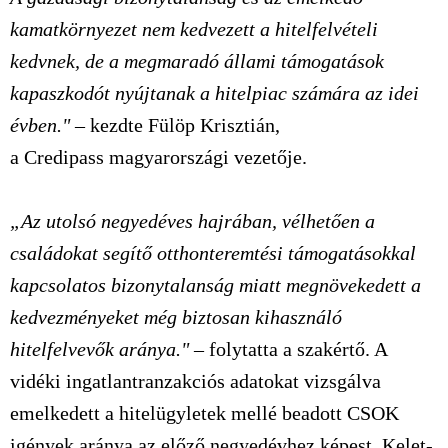
kamatkörnyezet nem kedvezett a hitelfelvételi
kedvnek, de a megmaradó állami támogatások
kapaszkodót nyújtanak a hitelpiac számára az idei
évben."
– kezdte
Fülöp Krisztián
,
a
Credipass
magyarországi vezetője.
„Az utolsó negyedéves hajrában, vélhetően a
családokat segítő otthonteremtési támogatásokkal
kapcsolatos bizonytalanság miatt megnövekedett a
kedvezményeket még biztosan kihasználó
hitelfelvevők aránya."
– folytatta a szakértő. A
vidéki ingatlantranzakciós adatokat vizsgálva
emelkedett a hitelügyletek mellé beadott CSOK
igények aránya az előző negyedévhez képest. Kelet-