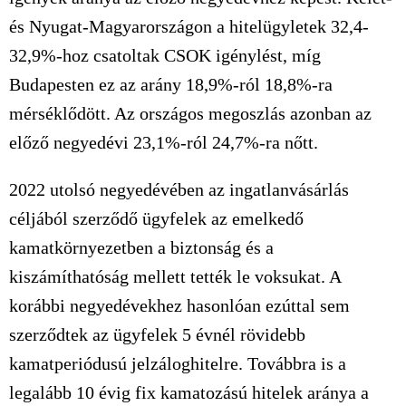
és Nyugat-Magyarországon a hitelügyletek 32,4-
32,9%-hoz csatoltak CSOK igénylést, míg
Budapesten ez az arány 18,9%-ról 18,8%-ra
mérséklődött. Az országos megoszlás azonban az
előző negyedévi 23,1%-ról 24,7%-ra nőtt.
2022 utolsó negyedévében az ingatlanvásárlás
céljából szerződő ügyfelek az emelkedő
kamatkörnyezetben a biztonság és a
kiszámíthatóság mellett tették le voksukat. A
korábbi negyedévekhez hasonlóan ezúttal sem
szerződtek az ügyfelek 5 évnél rövidebb
kamatperiódusú jelzáloghitelre. Továbbra is a
legalább 10 évig fix kamatozású hitelek aránya a