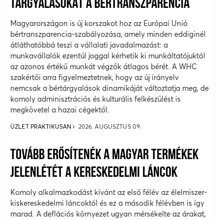
TÁRGYALÁSOKAT A BÉRTRANSZPARENCIA
Magyarországon is új korszakot hoz az Európai Unió
bértranszparencia-szabályozása, amely minden eddiginél
átláthatóbbá teszi a vállalati javadalmazást: a
munkavállalók ezentúl joggal kérhetik ki munkáltatójuktól
az azonos értékű munkát végzők átlagos bérét. A WHC
szakértői arra figyelmeztetnek, hogy az új irányelv
nemcsak a bértárgyalások dinamikáját változtatja meg, de
komoly adminisztrációs és kulturális felkészülést is
megkövetel a hazai cégektől.
ÜZLET PRAKTIKUSAN
2026. AUGUSZTUS 09.
TOVÁBB ERŐSÍTENÉK A MAGYAR TERMÉKEK
JELENLÉTÉT A KERESKEDELMI LÁNCOK
Komoly alkalmazkodást kívánt az első félév az élelmiszer-
kiskereskedelmi láncoktól és ez a második félévben is így
marad. A deflációs környezet ugyan mérsékelte az árakat,