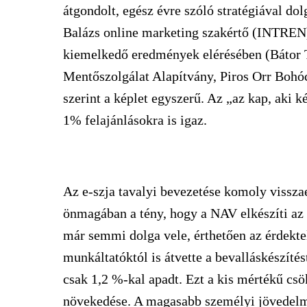
átgondolt, egész évre szóló stratégiával do
Balázs online marketing szakértő (INTRE
kiemelkedő eredmények elérésében (Bátor 
Mentőszolgálat Alapítvány, Piros Orr Boh
szerint a képlet egyszerű. Az „az kap, aki 
1% felajánlásokra is igaz.
Az e-szja tavalyi bevezetése komoly visszae
önmagában a tény, hogy a NAV elkészíti az 
már semmi dolga vele, érthetően az érdekte
munkáltatóktól is átvette a bevalláskészíté
csak 1,2 %-kal apadt. Ezt a kis mértékű cs
növekedése. A magasabb személyi jövedelme