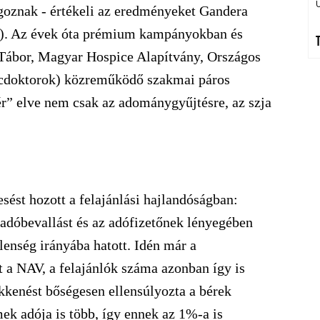
lgoznak - értékeli az eredményeket Gandera
N). Az évek óta prémium kampányokban és
Tábor, Magyar Hospice Alapítvány, Országos
ócdoktorok) közreműködő szakmai páros
kér” elve nem csak az adománygyűjtésre, az szja
sést hozott a felajánlási hajlandóságban:
adóbevallást és az adófizetőnek lényegében
lenség irányába hatott. Idén már a
st a NAV, a felajánlók száma azonban így is
ökkenést bőségesen ellensúlyozta a bérek
k adója is több, így ennek az 1%-a is