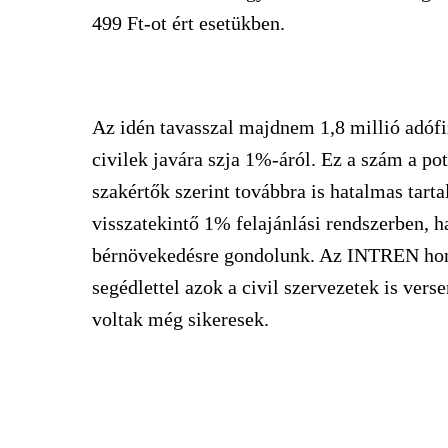
499 Ft-ot ért esetükben.
Az idén tavasszal majdnem 1,8 millió adófiz
civilek javára szja 1%-áról. Ez a szám a pote
szakértők szerint továbbra is hatalmas tart
visszatekintő 1% felajánlási rendszerben, h
bérnövekedésre gondolunk. Az INTREN hon
segédlettel azok a civil szervezetek is ver
voltak még sikeresek.