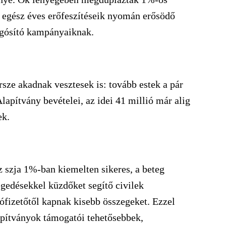
z egész éves erőfeszítéseik nyomán erősödő
zgósító kampányaiknak.
ze akadnak vesztesek is: tovább estek a pár
apítvány bevételei, az idei 41 millió már alig
ek.
 szja 1%-ban kiemelten sikeres, a beteg
gedésekkel küzdőket segítő civilek
dófizetőtől kapnak kisebb összegeket. Ezzel
apítványok támogatói tehetősebbek,