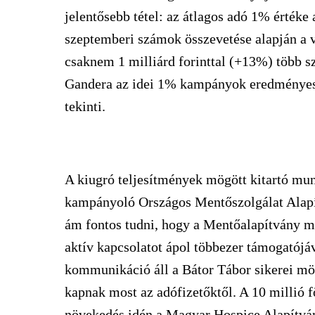
jelentősebb tétel: az átlagos adó 1% értéke 
szeptemberi számok összevetése alapján a 
csaknem 1 milliárd forinttal (+13%) több sz
Gandera az idei 1% kampányok eredményess
tekinti.
A kiugró teljesítmények mögött kitartó munk
kampányoló Országos Mentőszolgálat Alapít
ám fontos tudni, hogy a Mentőalapítvány me
aktív kapcsolatot ápol többezer támogatójá
kommunikáció áll a Bátor Tábor sikerei mö
kapnak most az adófizetőktől. A 10 millió f
növekedés idén a Magyar Hospice Alapítv