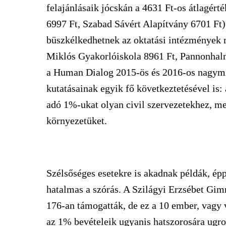
felajánlásaik jócskán a 4631 Ft-os átlagért
6997 Ft, Szabad Sávért Alapítvány 6701 Ft)
büszkélkedhetnek az oktatási intézmények 
Miklós Gyakorlóiskola 8961 Ft, Pannonhal
a Human Dialog 2015-ös és 2016-os nagymi
kutatásainak egyik fő következtetésével is: 
adó 1%-ukat olyan civil szervezetekhez, m
környezetüket.
Szélsőséges esetekre is akadnak példák, ép
hatalmas a szórás. A Szilágyi Erzsébet Gim
176-an támogatták, de ez a 10 ember, vagy 
az 1% bevételeik ugyanis hatszorosára ugrott