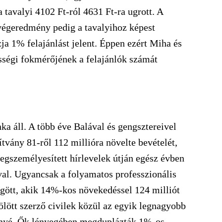
a tavalyi 4102 Ft-ról 4631 Ft-ra ugrott. A
végeredmény pedig a tavalyihoz képest
ja 1% felajánlást jelent. Éppen ezért Miha és
égi fokmérőjének a felajánlók számát
a áll. A több éve Balával és gengsztereivel
vány 81-ről 112 millióra növelte bevételét,
gszemélyesített hírlevelek útján egész évben
val. Ugyancsak a folyamatos professzionális
gött, akik 14%-kos növekedéssel 124 milliót
ölött szerző civilek közül az egyik legnagyobb
ányé. Ők lényegében megduplázták 1%-os