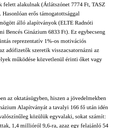
ék felett alakulnak (Átlátszónet 7774 Ft, TASZ
. Hasonlóan erős támogatottsággal
mögött álló alapítványok (ELTE Radnóti
mi Bencés Ginázium 6833 Ft). Ez egybecseng
ntás reprezentatív 1%-os motivációs
az adófizetők szeretik visszacsatornázni az
elyek működése közvetlenül érinti őket vagy
pen az oktatásügyben, hiszen a jövedelmekben
názium Alapítványát a tavalyi 166 fő után idén
valószínűleg közülük egyvalaki, sokat számít:
ak, 1,4 millióról 9,6-ra, azaz egy felajánló 54