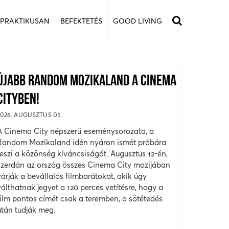
 PRAKTIKUSAN
BEFEKTETÉS
GOOD LIVING
ÚJABB RANDOM MOZIKALAND A CINEMA
CITYBEN!
2026. AUGUSZTUS 05.
A Cinema City népszerű eseménysorozata, a
Random Mozikaland idén nyáron ismét próbára
teszi a közönség kíváncsiságát. Augusztus 12-én,
szerdán az ország összes Cinema City mozijában
várják a bevállalós filmbarátokat, akik úgy
válthatnak jegyet a 120 perces vetítésre, hogy a
film pontos címét csak a teremben, a sötétedés
után tudják meg.