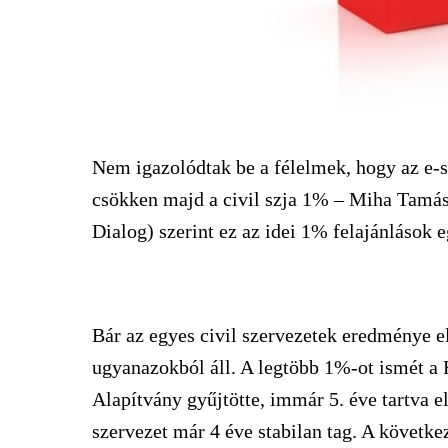
Nem igazolódtak be a félelmek, hogy az e-s
csökken majd a civil szja 1% – Miha Tamá
Dialog) szerint ez az idei 1% felajánlások e
Bár az egyes civil szervezetek eredménye el
ugyanazokból áll. A legtöbb 1%-ot ismét a
Alapítvány gyűjtötte, immár 5. éve tartva el
szervezet már 4 éve stabilan tag. A követke