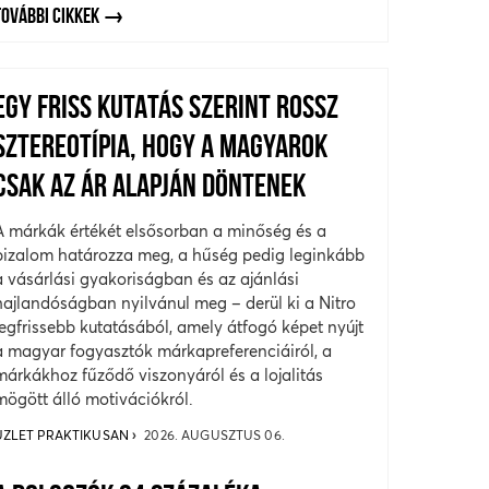
TOVÁBBI CIKKEK
EGY FRISS KUTATÁS SZERINT ROSSZ
SZTEREOTÍPIA, HOGY A MAGYAROK
CSAK AZ ÁR ALAPJÁN DÖNTENEK
A márkák értékét elsősorban a minőség és a
bizalom határozza meg, a hűség pedig leginkább
a vásárlási gyakoriságban és az ajánlási
hajlandóságban nyilvánul meg – derül ki a Nitro
legfrissebb kutatásából, amely átfogó képet nyújt
a magyar fogyasztók márkapreferenciáiról, a
márkákhoz fűződő viszonyáról és a lojalitás
mögött álló motivációkról.
ÜZLET PRAKTIKUSAN
2026. AUGUSZTUS 06.