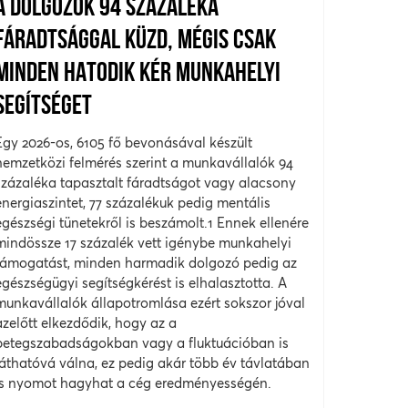
A DOLGOZÓK 94 SZÁZALÉKA
FÁRADTSÁGGAL KÜZD, MÉGIS CSAK
MINDEN HATODIK KÉR MUNKAHELYI
SEGÍTSÉGET
Egy 2026-os, 6105 fő bevonásával készült
nemzetközi felmérés szerint a munkavállalók 94
százaléka tapasztalt fáradtságot vagy alacsony
energiaszintet, 77 százalékuk pedig mentális
egészségi tünetekről is beszámolt.1 Ennek ellenére
mindössze 17 százalék vett igénybe munkahelyi
támogatást, minden harmadik dolgozó pedig az
egészségügyi segítségkérést is elhalasztotta. A
munkavállalók állapotromlása ezért sokszor jóval
azelőtt elkezdődik, hogy az a
betegszabadságokban vagy a fluktuációban is
láthatóvá válna, ez pedig akár több év távlatában
is nyomot hagyhat a cég eredményességén.