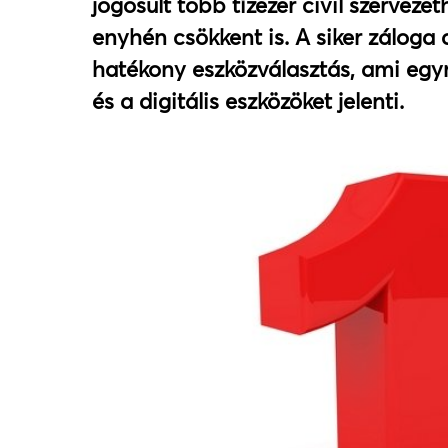
jogosult több tízezer civil szervez
enyhén csökkent is. A siker záloga
hatékony eszközválasztás, ami egy
és a digitális eszközöket jelenti.