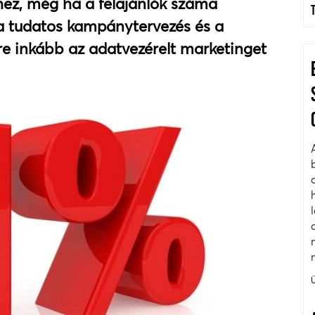
ethez, még ha a felajánlók száma
 a tudatos kampánytervezés és a
re inkább az adatvezérelt marketinget