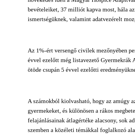
bevételeiket, 37 milliót kapva most, hála a
ismertségüknek, valamint adatvezérelt mo
Az 1%-ért versengő civilek mezőnyében pers
évvel ezelőtt még listavezető Gyermekrák Al
ötöde csupán 5 évvel ezelőtti eredményükn
A számokból kiolvasható, hogy az amúgy az
gyermekeket, és különösen a rákos megbete
felajánlásainak átlagértéke alacsony, sok a
szemben a közéleti témákkal foglalkozó al