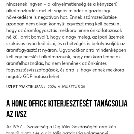
nincsenek ingyen – a kényelmetlenség és a kényszerű
alkalmazkodás mellett sajnos mindez a gazdasági
növekedésre is negatívan hat. Ennek számszerűsítése
azonban nem olyan könnyű: egyrészt meg kell becsülni,
hogy az áramfogyasztás mekkora lenne önkorlátozások
nélkül, amit bonyolít, hogy a nagy meleg, az ipari üzemek
szokásos nyári leállásai, és a hétvégék is befolyásolják az
áramfogyasztást nyáron. Ugyanakkor arra mindenképpen
kell egy becslést alkalmaznunk, hogy mekkora lenne az
áramfelhasználás, ha nem lennének az önkéntes
fogyasztásvisszafogások, és arra is, hogy ennek mekkora
negatív GDP hatása lehet.
ÜZLET PRAKTIKUSAN
2026. AUGUSZTUS 05.
A HOME OFFICE KITERJESZTÉSÉT TANÁCSOLJA
AZ IVSZ
Az IVSZ – Szövetség a Digitális Gazdaságért arra kéri
tagvállalatait és a digitális gazdaság valamennyi