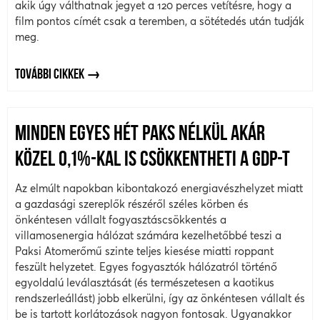
akik úgy válthatnak jegyet a 120 perces vetítésre, hogy a
film pontos címét csak a teremben, a sötétedés után tudják
meg.
TOVÁBBI CIKKEK
MINDEN EGYES HÉT PAKS NÉLKÜL AKÁR
KÖZEL 0,1%-KAL IS CSÖKKENTHETI A GDP-T
Az elmúlt napokban kibontakozó energiavészhelyzet miatt
a gazdasági szereplők részéről széles körben és
önkéntesen vállalt fogyasztáscsökkentés a
villamosenergia hálózat számára kezelhetőbbé teszi a
Paksi Atomerőmű szinte teljes kiesése miatti roppant
feszült helyzetet. Egyes fogyasztók hálózatról történő
egyoldalú leválasztását (és természetesen a kaotikus
rendszerleállást) jobb elkerülni, így az önkéntesen vállalt és
be is tartott korlátozások nagyon fontosak. Ugyanakkor