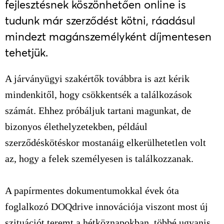
fejlesztésnek köszönhetően online is
tudunk már szerződést kötni, ráadásul
mindezt magánszemélyként díjmentesen
tehetjük.
A járványügyi szakértők továbbra is azt kérik
mindenkitől, hogy csökkentsék a találkozások
számát. Ehhez próbáljuk tartani magunkat, de
bizonyos élethelyzetekben, például
szerződéskötéskor mostanáig elkerülhetetlen volt
az, hogy a felek személyesen is találkozzanak.
A papírmentes dokumentumokkal évek óta
foglalkozó DOQdrive innovációja viszont most új
szituációt teremt a hétköznapokban, többé ugyanis