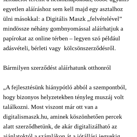
egyetlen aláíráshoz sem kell majd egy asztalhoz
ülni másokkal: a Digitális Maszk „felvételével”
mindössze néhány gombnyomással aláírhatjuk a
papírokat az online térben – legyen szó például
adásvételi, bérleti vagy kölcsönszerződésről.
Bármilyen szerződést aláírhatunk otthonról
„A fejlesztésünk hiánypótló abból a szempontból,
hogy bizonyos helyzetekben tényleg muszáj volt
találkozni. Most viszont már ott van a
digitalismaszk.hu, aminek köszönhetően percek
alatt szerződhetünk, de akár digitalizálható az
ajánlatoktól a számlákon át a jótállási jegyekig