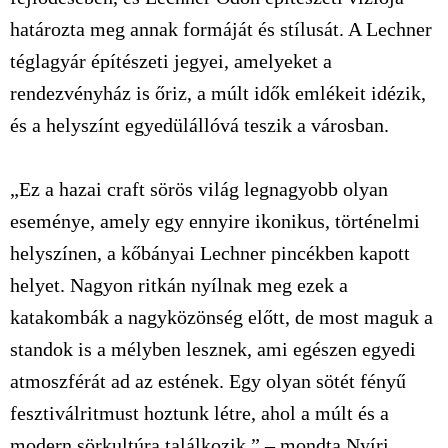
határozta meg annak formáját és stílusát. A Lechner
téglagyár építészeti jegyei, amelyeket a
rendezvényház is őriz, a múlt idők emlékeit idézik,
és a helyszínt egyedülállóvá teszik a városban.
„Ez a hazai craft sörös világ legnagyobb olyan
eseménye, amely egy ennyire ikonikus, történelmi
helyszínen, a kőbányai Lechner pincékben kapott
helyet. Nagyon ritkán nyílnak meg ezek a
katakombák a nagyközönség előtt, de most maguk a
standok is a mélyben lesznek, ami egészen egyedi
atmoszférát ad az estének. Egy olyan sötét fényű
fesztiválritmust hoztunk létre, ahol a múlt és a
modern sörkultúra találkozik.” – mondta Nyíri