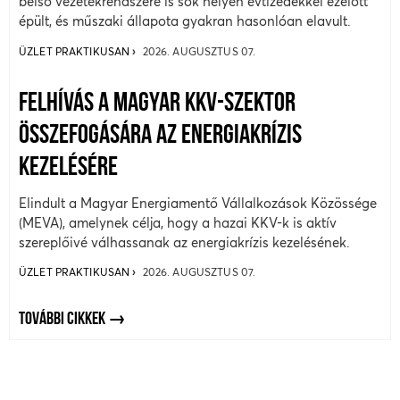
belső vezetékrendszere is sok helyen évtizedekkel ezelőtt
épült, és műszaki állapota gyakran hasonlóan elavult.
ÜZLET PRAKTIKUSAN
2026. AUGUSZTUS 07.
FELHÍVÁS A MAGYAR KKV-SZEKTOR
ÖSSZEFOGÁSÁRA AZ ENERGIAKRÍZIS
KEZELÉSÉRE
Elindult a Magyar Energiamentő Vállalkozások Közössége
(MEVA), amelynek célja, hogy a hazai KKV-k is aktív
szereplőivé válhassanak az energiakrízis kezelésének.
ÜZLET PRAKTIKUSAN
2026. AUGUSZTUS 07.
TOVÁBBI CIKKEK