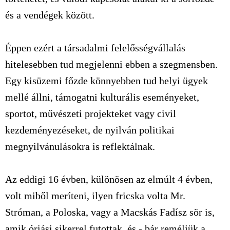
és a vendégek között.
Éppen ezért a társadalmi felelősségvállalás
hitelesebben tud megjelenni ebben a szegmensben.
Egy kisüzemi főzde könnyebben tud helyi ügyek
mellé állni, támogatni kulturális eseményeket,
sportot, művészeti projekteket vagy civil
kezdeményezéseket, de nyilván politikai
megnyilvánulásokra is reflektálnak.
Az eddigi 16 évben, különösen az elmúlt 4 évben,
volt miből meríteni, ilyen fricska volta Mr.
Stróman, a Poloska, vagy a Macskás Fadísz sör is,
amik óriási sikerrel futottak, és - bár reméljük a