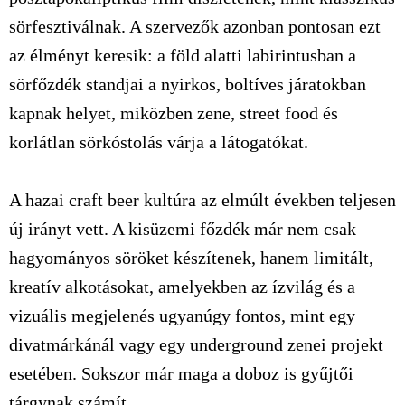
sörfesztiválnak. A szervezők azonban pontosan ezt
az élményt keresik: a föld alatti labirintusban a
sörfőzdék standjai a nyirkos, boltíves járatokban
kapnak helyet, miközben zene, street food és
korlátlan sörkóstolás várja a látogatókat.
A hazai craft beer kultúra az elmúlt években teljesen
új irányt vett. A kisüzemi főzdék már nem csak
hagyományos söröket készítenek, hanem limitált,
kreatív alkotásokat, amelyekben az ízvilág és a
vizuális megjelenés ugyanúgy fontos, mint egy
divatmárkánál vagy egy underground zenei projekt
esetében. Sokszor már maga a doboz is gyűjtői
tárgynak számít.