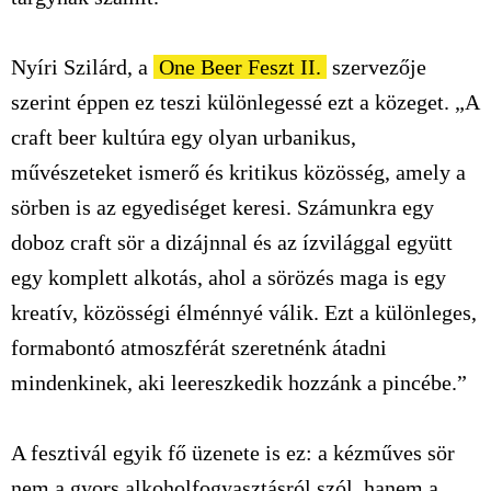
Nyíri Szilárd, a
One Beer Feszt II.
szervezője
szerint éppen ez teszi különlegessé ezt a közeget. „A
craft beer kultúra egy olyan urbanikus,
művészeteket ismerő és kritikus közösség, amely a
sörben is az egyediséget keresi. Számunkra egy
doboz craft sör a dizájnnal és az ízvilággal együtt
egy komplett alkotás, ahol a sörözés maga is egy
kreatív, közösségi élménnyé válik. Ezt a különleges,
formabontó atmoszférát szeretnénk átadni
mindenkinek, aki leereszkedik hozzánk a pincébe.”
A fesztivál egyik fő üzenete is ez: a kézműves sör
nem a gyors alkoholfogyasztásról szól, hanem a