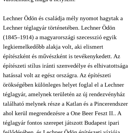
Lechner Ödön és családja mély nyomot hagytak a
Lechner téglagyár történetében. Lechner Ödön
(1845–1914) a magyarországi szecesszió egyik
legkiemelkedőbb alakja volt, aki elismert
építészként és művészként is tevékenykedett. Az
építészeti stílus iránti szenvedélye és elhivatottsága
hatással volt az egész országra. Az építészeti
örökségében különleges helyet foglal el a Lechner
téglagyár, amelynek területén az új rendezvényház
található melynek része a Katlan és a Pincerendszer
ahol kerül megrendezésre a One Beer Feszt II.. A
téglagyár fontos szerepet játszott Budapest ipari
fejlődésében, és Lechner Ödön építészeti víziója