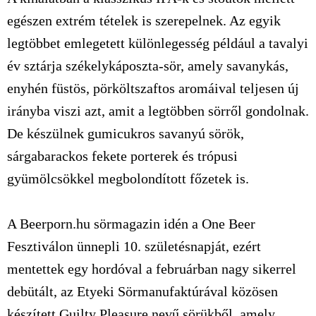
egészen extrém tételek is szerepelnek. Az egyik
legtöbbet emlegetett különlegesség például a tavalyi
év sztárja székelykáposzta-sör, amely savanykás,
enyhén füstös, pörköltszaftos aromáival teljesen új
irányba viszi azt, amit a legtöbben sörről gondolnak.
De készülnek gumicukros savanyú sörök,
sárgabarackos fekete porterek és trópusi
gyümölcsökkel megbolondított főzetek is.
A Beerporn.hu sörmagazin idén a One Beer
Fesztiválon ünnepli 10. születésnapját, ezért
mentettek egy hordóval a februárban nagy sikerrel
debütált, az Etyeki Sörmanufaktúrával közösen
készített Guilty Pleasure nevű sörükből, amely