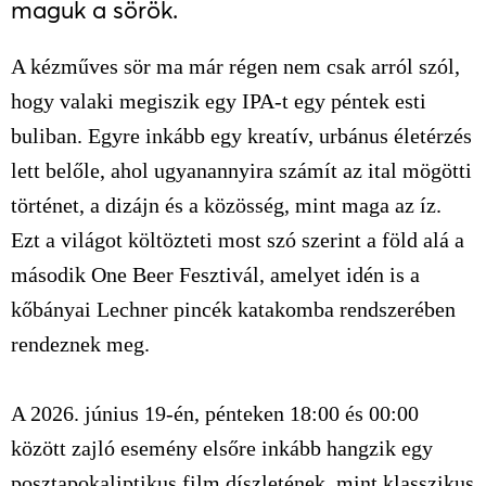
maguk a sörök.
A kézműves sör ma már régen nem csak arról szól,
hogy valaki megiszik egy IPA-t egy péntek esti
buliban. Egyre inkább egy kreatív, urbánus életérzés
lett belőle, ahol ugyanannyira számít az ital mögötti
történet, a dizájn és a közösség, mint maga az íz.
Ezt a világot költözteti most szó szerint a föld alá a
második One Beer Fesztivál, amelyet idén is a
kőbányai Lechner pincék katakomba rendszerében
rendeznek meg.
A 2026. június 19-én, pénteken 18:00 és 00:00
között zajló esemény elsőre inkább hangzik egy
posztapokaliptikus film díszletének, mint klasszikus