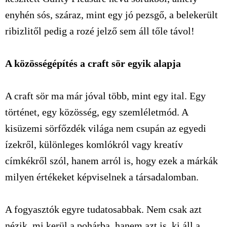
enyhén sós, száraz, mint egy jó pezsgő, a belekerült
ribizlitől pedig a rozé jelző sem áll tőle távol!
A közösségépítés a craft sör egyik alapja
A craft sör ma már jóval több, mint egy ital. Egy
történet, egy közösség, egy szemléletmód. A
kisüzemi sörfőzdék világa nem csupán az egyedi
ízekről, különleges komlókról vagy kreatív
címkékről szól, hanem arról is, hogy ezek a márkák
milyen értékeket képviselnek a társadalomban.
A fogyasztók egyre tudatosabbak. Nem csak azt
nézik, mi kerül a pohárba, hanem azt is, ki áll a