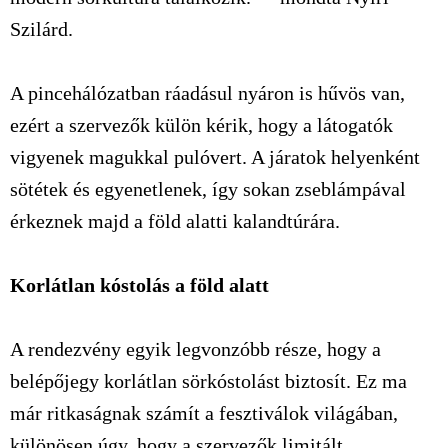
Szilárd.
A pincehálózatban ráadásul nyáron is hűvös van,
ezért a szervezők külön kérik, hogy a látogatók
vigyenek magukkal pulóvert. A járatok helyenként
sötétek és egyenetlenek, így sokan zseblámpával
érkeznek majd a föld alatti kalandtúrára.
Korlátlan kóstolás a föld alatt
A rendezvény egyik legvonzóbb része, hogy a
belépőjegy korlátlan sörkóstolást biztosít. Ez ma
már ritkaságnak számít a fesztiválok világában,
különösen úgy, hogy a szervezők limitált