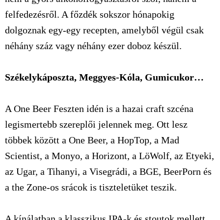
felfedezésről. A főzdék sokszor hónapokig
dolgoznak egy-egy recepten, amelyből végül csak
néhány száz vagy néhány ezer doboz készül.
Székelykáposzta, Meggyes-Kóla, Gumicukor…
A One Beer Feszten idén is a hazai craft szcéna
legismertebb szereplői jelennek meg. Ott lesz
többek között a One Beer, a HopTop, a Mad
Scientist, a Monyo, a Horizont, a LöWolf, az Etyeki,
az Ugar, a Tihanyi, a Visegrádi, a BGE, BeerPorn és
a the Zone-os srácok is tiszteletüket teszik.
A kínálatban a klasszikus IPA-k és stoutok mellett