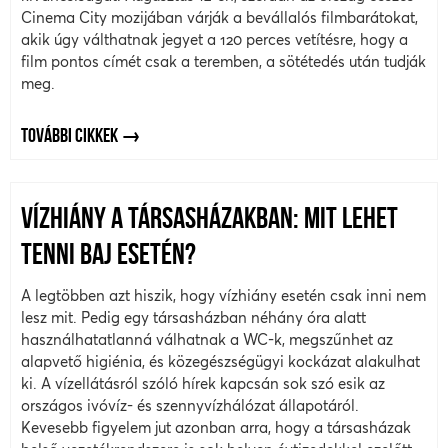
Cinema City mozijában várják a bevállalós filmbarátokat,
akik úgy válthatnak jegyet a 120 perces vetítésre, hogy a
film pontos címét csak a teremben, a sötétedés után tudják
meg.
TOVÁBBI CIKKEK
VÍZHIÁNY A TÁRSASHÁZAKBAN: MIT LEHET
TENNI BAJ ESETÉN?
A legtöbben azt hiszik, hogy vízhiány esetén csak inni nem
lesz mit. Pedig egy társasházban néhány óra alatt
használhatatlanná válhatnak a WC-k, megszűnhet az
alapvető higiénia, és közegészségügyi kockázat alakulhat
ki. A vízellátásról szóló hírek kapcsán sok szó esik az
országos ivóvíz- és szennyvízhálózat állapotáról.
Kevesebb figyelem jut azonban arra, hogy a társasházak