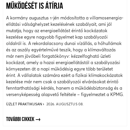
MŰKÖDÉSÉT IS ÁTÍRJA
A kormány augusztus 1-jén módosította a villamosenergia-
ellátási válsághelyzet kezelésének szabályait, ami jól
mutatja, hogy az energiaellátást érintő kockázatok
kezelése egyre nagyobb figyelmet kap szabályozói
oldalról is. A rekordalacsony dunai vízállás, a hőhullámok
és az aszály egyértelművé teszik, hogy a klímaváltozás
már nem jövőbeli forgatókönyv: kézzelfogható üzleti
kockázat, amely a hazai energiaellátástól a szabályozási
környezeten át a napi működésig egyre több területet
érint. A vállalatok számára ezért a fizikai klímakockázatok
kezelése már nem csak a szabályozói elvárásokat érintő
fenntarthatósági kérdés, hanem a működésbiztonság és a
versenyképesség alapvető feltétele – figyelmeztet a KPMG.
ÜZLET PRAKTIKUSAN
2026. AUGUSZTUS 08.
TOVÁBBI CIKKEK