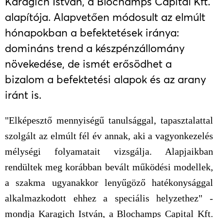
Karagich István, a Blochamps Capital Kft.
alapítója. Alapvetően módosult az elmúlt
hónapokban a befektetések iránya:
domináns trend a készpénzállomány
növekedése, de ismét erősödhet a
bizalom a befektetési alapok és az arany
iránt is.
"Elképesztő mennyiségű tanulsággal, tapasztalattal
szolgált az elmúlt fél év annak, aki a vagyonkezelés
mélységi folyamatait vizsgálja. Alapjaikban
rendültek meg korábban bevált működési modellek,
a szakma ugyanakkor lenyűgöző hatékonysággal
alkalmazkodott ehhez a speciális helyzethez" -
mondja Karagich István, a Blochamps Capital Kft.