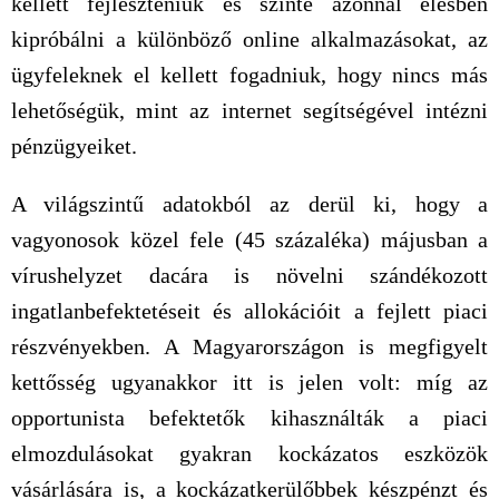
kellett fejleszteniük és szinte azonnal élesben
kipróbálni a különböző online alkalmazásokat, az
ügyfeleknek el kellett fogadniuk, hogy nincs más
lehetőségük, mint az internet segítségével intézni
pénzügyeiket.
A világszintű adatokból az derül ki, hogy a
vagyonosok közel fele (45 százaléka) májusban a
vírushelyzet dacára is növelni szándékozott
ingatlanbefektetéseit és allokációit a fejlett piaci
részvényekben. A Magyarországon is megfigyelt
kettősség ugyanakkor itt is jelen volt: míg az
opportunista befektetők kihasználták a piaci
elmozdulásokat gyakran kockázatos eszközök
vásárlására is, a kockázatkerülőbbek készpénzt és