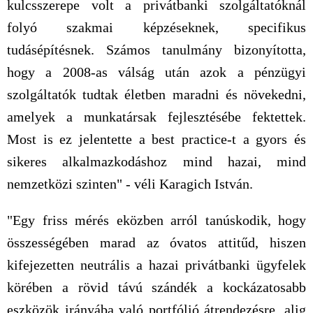
kulcsszerepe volt a privátbanki szolgáltatóknál
folyó szakmai képzéseknek, specifikus
tudásépítésnek. Számos tanulmány bizonyította,
hogy a 2008-as válság után azok a pénzügyi
szolgáltatók tudtak életben maradni és növekedni,
amelyek a munkatársak fejlesztésébe fektettek.
Most is ez jelentette a best practice-t a gyors és
sikeres alkalmazkodáshoz mind hazai, mind
nemzetközi szinten" - véli Karagich István.
"Egy friss mérés eközben arról tanúskodik, hogy
összességében marad az óvatos attitűd, hiszen
kifejezetten neutrális a hazai privátbanki ügyfelek
körében a rövid távú szándék a kockázatosabb
eszközök irányába való portfólió átrendezésre, alig