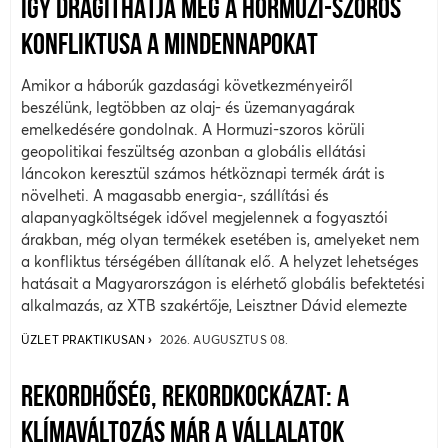
ÍGY DRÁGÍTHATJA MEG A HORMUZI-SZOROS
KONFLIKTUSA A MINDENNAPOKAT
Amikor a háborúk gazdasági következményeiről
beszélünk, legtöbben az olaj- és üzemanyagárak
emelkedésére gondolnak. A Hormuzi-szoros körüli
geopolitikai feszültség azonban a globális ellátási
láncokon keresztül számos hétköznapi termék árát is
növelheti. A magasabb energia-, szállítási és
alapanyagköltségek idővel megjelennek a fogyasztói
árakban, még olyan termékek esetében is, amelyeket nem
a konfliktus térségében állítanak elő. A helyzet lehetséges
hatásait a Magyarországon is elérhető globális befektetési
alkalmazás, az XTB szakértője, Leisztner Dávid elemezte
ÜZLET PRAKTIKUSAN
2026. AUGUSZTUS 08.
REKORDHŐSÉG, REKORDKOCKÁZAT: A
KLÍMAVÁLTOZÁS MÁR A VÁLLALATOK