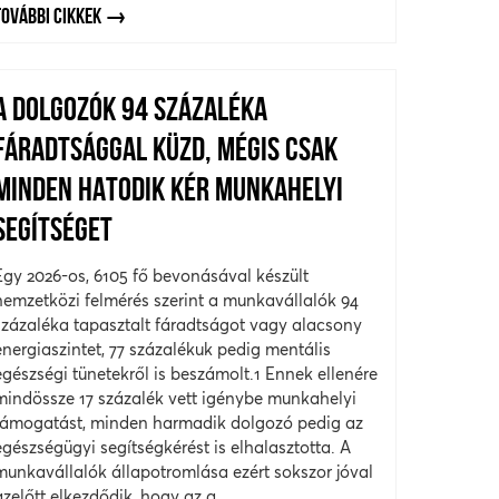
TOVÁBBI CIKKEK
A DOLGOZÓK 94 SZÁZALÉKA
FÁRADTSÁGGAL KÜZD, MÉGIS CSAK
MINDEN HATODIK KÉR MUNKAHELYI
SEGÍTSÉGET
Egy 2026-os, 6105 fő bevonásával készült
nemzetközi felmérés szerint a munkavállalók 94
százaléka tapasztalt fáradtságot vagy alacsony
energiaszintet, 77 százalékuk pedig mentális
egészségi tünetekről is beszámolt.1 Ennek ellenére
mindössze 17 százalék vett igénybe munkahelyi
támogatást, minden harmadik dolgozó pedig az
egészségügyi segítségkérést is elhalasztotta. A
munkavállalók állapotromlása ezért sokszor jóval
azelőtt elkezdődik, hogy az a