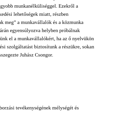
agyobb munkanélküliséggel. Ezekről a
kedési lehetőségek miatt, részben
ak meg” a munkavállalók és a közmunka
árán egyensúlyozva helyben próbálnak
ünk el a munkavállalókért, ha az ő nyelvükön
si szolgáltatást biztosítunk a részükre, sokan
összegezte Juhász Csongor.
borzási tevékenységének mélységét és