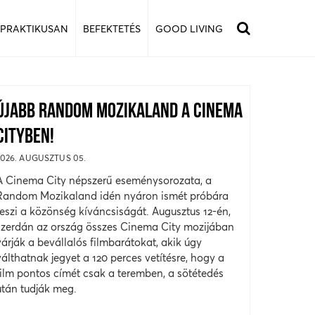
 PRAKTIKUSAN
BEFEKTETÉS
GOOD LIVING
ÚJABB RANDOM MOZIKALAND A CINEMA
CITYBEN!
2026. AUGUSZTUS 05.
A Cinema City népszerű eseménysorozata, a
Random Mozikaland idén nyáron ismét próbára
teszi a közönség kíváncsiságát. Augusztus 12-én,
szerdán az ország összes Cinema City mozijában
várják a bevállalós filmbarátokat, akik úgy
válthatnak jegyet a 120 perces vetítésre, hogy a
film pontos címét csak a teremben, a sötétedés
után tudják meg.