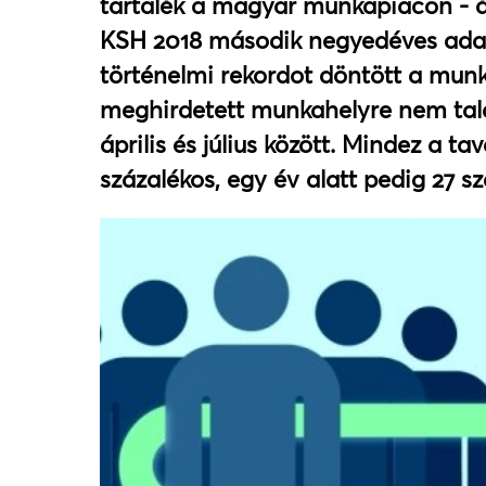
tartalék a magyar munkapiacon - á
KSH 2018 második negyedéves ada
történelmi rekordot döntött a mun
meghirdetett munkahelyre nem tal
április és július között. Mindez a ta
százalékos, egy év alatt pedig 27 s