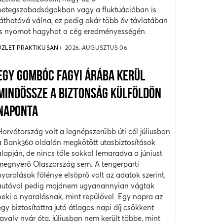
betegszabadságokban vagy a fluktuációban is
láthatóvá válna, ez pedig akár több év távlatában
is nyomot hagyhat a cég eredményességén.
ÜZLET PRAKTIKUSAN
2026. AUGUSZTUS 06.
EGY GOMBÓC FAGYI ÁRÁBA KERÜL
MINDÖSSZE A BIZTONSÁG KÜLFÖLDÖN
NAPONTA
Horvátország volt a legnépszerűbb úti cél júliusban
a Bank360 oldalán megkötött utasbiztosítások
alapján, de nincs tőle sokkal lemaradva a júniust
megnyerő Olaszország sem. A tengerparti
nyaralások fölénye elsöprő volt az adatok szerint,
autóval pedig majdnem ugyanannyian vágtak
neki a nyaralásnak, mint repülővel. Egy napra az
egy biztosítottra jutó átlagos napi díj csökkent
tavaly nyár óta, júliusban nem került többe, mint