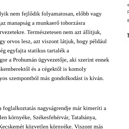
lyik nem fejlődik folyamatosan, előbb vagy
igaz manapság a munkaerő toborzásra
rvezetekre. Természetesen nem azt állítjuk,
orvos lesz, azt viszont látjuk, hogy például
ég egyfajta statikus tartalék a
or a Prohumán ügyvezetője, aki szerint ennek
zakemberektől és a cégektől is komoly
onyos szempontból más gondolkodást is kíván.
a foglalkoztatás nagyságrendje már kimeríti a
tlen környéke, Székesfehérvár, Tatabánya,
 Kecskemét közvetlen környéke. Viszont más