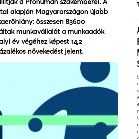
llítják a Prohuman szakemberei. A
tai alapján Magyarországon újabb
kaerőhiány: összesen 83600
áltak munkavállalót a munkaadók
valyi év végéhez képest 14,2
zázalékos növekedést jelent.