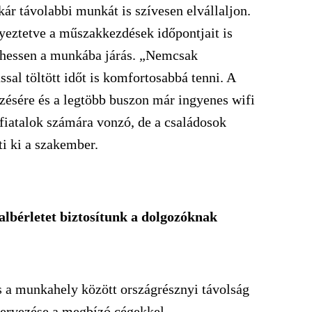
ár távolabbi munkát is szívesen elvállaljon.
yeztetve a műszakkezdések időpontjait is
hessen a munkába járás. „Nemcsak
sal töltött időt is komfortosabbá tenni. A
kezésére és a legtöbb buszon már ingyenes wifi
a fiatalok számára vonzó, de a családosok
ti ki a szakember.
albérletet biztosítunk a dolgozóknak
s a munkahely között országrésznyi távolság
zervezése a megbízó cégekkel