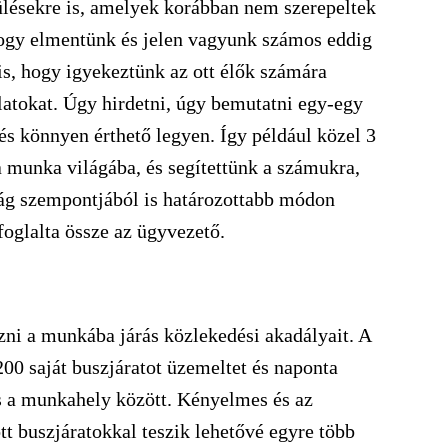
ülésekre is, amelyek korábban nem szerepeltek
hogy elmentünk és jelen vagyunk számos eddig
 is, hogy igyekeztünk az ott élők számára
latokat. Úgy hirdetni, úgy bemutatni egy-egy
és könnyen érthető legyen. Így például közel 3
 munka világába, és segítettünk a számukra,
ság szempontjából is határozottabb módon
foglalta össze az ügyvezető.
őzni a munkába járás közlekedési akadályait. A
0 saját buszjáratot üzemeltet és naponta
és a munkahely között. Kényelmes és az
t buszjáratokkal teszik lehetővé egyre több