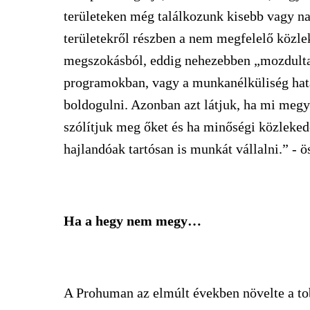
területeken még találkozunk kisebb vagy n
területekről részben a nem megfelelő közle
megszokásból, eddig nehezebben „mozdult
programokban, vagy a munkanélküliség hat
boldogulni. Azonban azt látjuk, ha mi megy
szólítjuk meg őket és ha minőségi közlekedé
hajlandóak tartósan is munkát vállalni.” - 
Ha a hegy nem megy…
A Prohuman az elmúlt években növelte a to