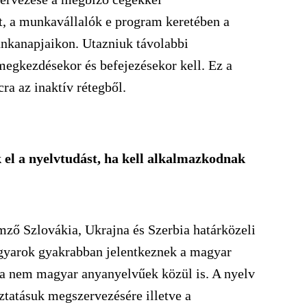
t, a munkavállalók e program keretében a
nkanapjaikon. Utazniuk távolabbi
megkezdésekor és befejezésekor kell. Ez a
ra az inaktív rétegből.
 el a nyelvtudást, ha kell alkalmazkodnak
emző Szlovákia, Ukrajna és Szerbia határközeli
agyarok gyakrabban jelentkeznek a magyar
 a nem magyar anyanyelvűek közül is. A nyelv
aztatásuk megszervezésére illetve a