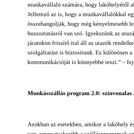
munkavállaló számára, hogy lakóhelyétől ak
Jellemző az is, hogy a munkavállalókkal eg
összehangolják, hogy még kényelmesebb le
buszoztatásról van szó. Igyekszünk az utazás
járatokon frissítő ital áll az utazók rendel
szolgáltatást is biztosítunk. Ez különösen 
kommunikációját is könnyebbé teszi.” – fej
Munkásszállás program 2.0: színvonalas 
Azokban az esetekben, amikor a lakóhely é
van, egyre gyakoribb a szállásprogramok s