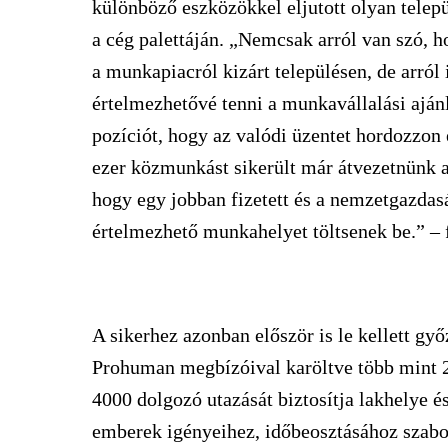
különböző eszközökkel eljutott olyan telep
a cég palettáján. „Nemcsak arról van szó, 
a munkapiacról kizárt településen, de arról
értelmezhetővé tenni a munkavállalási aján
pozíciót, hogy az valódi üzentet hordozzon 
ezer közmunkást sikerült már átvezetnünk a
hogy egy jobban fizetett és a nemzetgazda
értelmezhető munkahelyet töltsenek be.” – 
A sikerhez azonban először is le kellett gy
Prohuman megbízóival karöltve több mint 20
4000 dolgozó utazását biztosítja lakhelye 
emberek igényeihez, időbeosztásához szabot