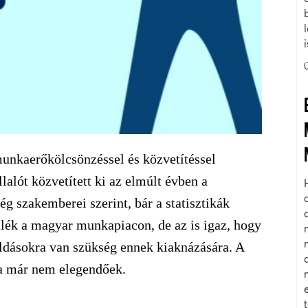
nkaerőkölcsönzéssel és közvetítéssel
lalót közvetített ki az elmúlt évben a
g szakemberei szerint, bár a statisztikák
lék a magyar munkapiacon, de az is igaz, hogy
ldásokra van szükség ennek kiaknázására. A
a már nem elegendőek.