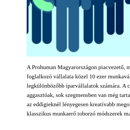
A Prohuman Magyarországon piacvezető, mu
foglalkozó vállalata közel 10 ezer munkavál
legkülönbözőbb iparvállalatok számára. A cé
aggasztóak, sok szegmensben van még tarta
az eddigieknél lényegesen kreatívabb mego
klasszikus munkaerő toborzó módszerek m