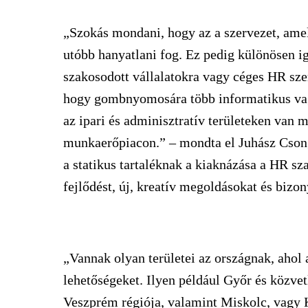
„Szokás mondani, hogy az a szervezet, ame
utóbb hanyatlani fog. Ez pedig különösen 
szakosodott vállalatokra vagy céges HR sze
hogy gombnyomosára több informatikus vagy 
az ipari és adminisztratív területeken van m
munkaerőpiacon.” – mondta el Juhász Csong
a statikus tartaléknak a kiaknázása a HR s
fejlődést, új, kreatív megoldásokat és biz
„Vannak olyan területei az országnak, ahol 
lehetőségeket. Ilyen például Győr és közve
Veszprém régiója, valamint Miskolc, vagy