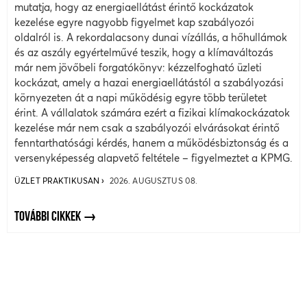
mutatja, hogy az energiaellátást érintő kockázatok
kezelése egyre nagyobb figyelmet kap szabályozói
oldalról is. A rekordalacsony dunai vízállás, a hőhullámok
és az aszály egyértelművé teszik, hogy a klímaváltozás
már nem jövőbeli forgatókönyv: kézzelfogható üzleti
kockázat, amely a hazai energiaellátástól a szabályozási
környezeten át a napi működésig egyre több területet
érint. A vállalatok számára ezért a fizikai klímakockázatok
kezelése már nem csak a szabályozói elvárásokat érintő
fenntarthatósági kérdés, hanem a működésbiztonság és a
versenyképesség alapvető feltétele – figyelmeztet a KPMG.
ÜZLET PRAKTIKUSAN
2026. AUGUSZTUS 08.
TOVÁBBI CIKKEK