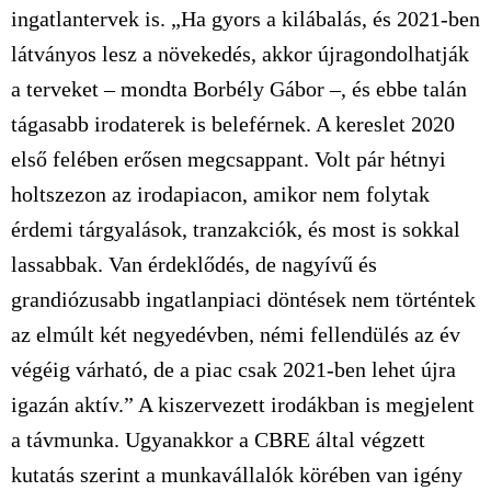
ingatlantervek is. „Ha gyors a kilábalás, és 2021-ben
látványos lesz a növekedés, akkor újragondolhatják
a terveket – mondta Borbély Gábor –, és ebbe talán
tágasabb irodaterek is beleférnek. A kereslet 2020
első felében erősen megcsappant. Volt pár hétnyi
holtszezon az irodapiacon, amikor nem folytak
érdemi tárgyalások, tranzakciók, és most is sokkal
lassabbak. Van érdeklődés, de nagyívű és
grandiózusabb ingatlanpiaci döntések nem történtek
az elmúlt két negyedévben, némi fellendülés az év
végéig várható, de a piac csak 2021-ben lehet újra
igazán aktív.” A kiszervezett irodákban is megjelent
a távmunka. Ugyanakkor a CBRE által végzett
kutatás szerint a munkavállalók körében van igény