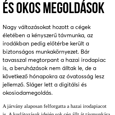
ÉS OKOS MEGOLDÁSOK
Nagy változásokat hozott a cégek
életében a kényszerű távmunka, az
irodákban pedig előtérbe került a
biztonságos munkakörnyezet. Bár
tavasszal megtorpant a hazai irodapiac
is, a beruházások nem álltak le, de a
következő hónapokra az óvatosság lesz
jellemző. Sláger lett a digitálsi és
okosiodamegoldás.
A járvány alaposan felforgatta a hazai irodapiacot
is. A korlátozások idején sok cég állt át távmunkára,