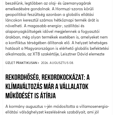
beszélünk, legtöbben az olaj- és üzemanyagárak
emelkedésére gondolnak. A Hormuzi-szoros körüli
geopolitikai feszültség azonban a globális ellátási
láncokon keresztül számos hétköznapi termék árát is
növelheti. A magasabb energia-, szállítási és
alapanyagköltségek idővel megjelennek a fogyasztói
árakban, még olyan termékek esetében is, amelyeket nem
a konfliktus térségében állítanak elő. A helyzet lehetséges
hatásait a Magyarországon is elérhető globális befektetési
alkalmazás, az XTB szakértője, Leisztner Dávid elemezte
ÜZLET PRAKTIKUSAN
2026. AUGUSZTUS 08.
REKORDHŐSÉG, REKORDKOCKÁZAT: A
KLÍMAVÁLTOZÁS MÁR A VÁLLALATOK
MŰKÖDÉSÉT IS ÁTÍRJA
A kormány augusztus 1-jén módosította a villamosenergia-
ellátási válsághelyzet kezelésének szabályait, ami jól