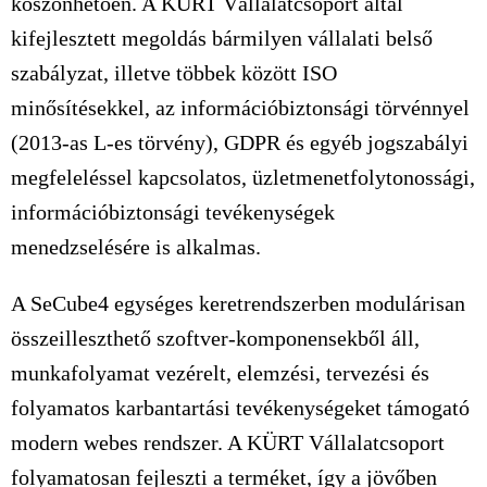
köszönhetően. A KÜRT Vállalatcsoport által
kifejlesztett megoldás bármilyen vállalati belső
szabályzat, illetve többek között ISO
minősítésekkel, az információbiztonsági törvénnyel
(2013-as L-es törvény), GDPR és egyéb jogszabályi
megfeleléssel kapcsolatos, üzletmenetfolytonossági,
információbiztonsági tevékenységek
menedzselésére is alkalmas.
A SeCube4 egységes keretrendszerben modulárisan
összeilleszthető szoftver-komponensekből áll,
munkafolyamat vezérelt, elemzési, tervezési és
folyamatos karbantartási tevékenységeket támogató
modern webes rendszer. A KÜRT Vállalatcsoport
folyamatosan fejleszti a terméket, így a jövőben