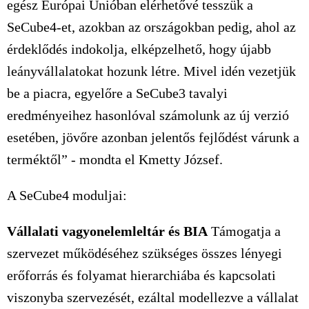
egész Európai Unióban elérhetővé tesszük a
SeCube4-et, azokban az országokban pedig, ahol az
érdeklődés indokolja, elképzelhető, hogy újabb
leányvállalatokat hozunk létre. Mivel idén vezetjük
be a piacra, egyelőre a SeCube3 tavalyi
eredményeihez hasonlóval számolunk az új verzió
esetében, jövőre azonban jelentős fejlődést várunk a
terméktől” - mondta el Kmetty József.
A SeCube4 moduljai:
Vállalati vagyonelemleltár és BIA
Támogatja a
szervezet működéséhez szükséges összes lényegi
erőforrás és folyamat hierarchiába és kapcsolati
viszonyba szervezését, ezáltal modellezve a vállalat