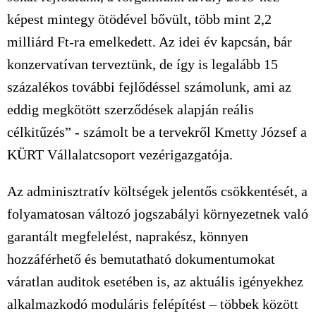
képest mintegy ötödével bővült, több mint 2,2
milliárd Ft-ra emelkedett. Az idei év kapcsán, bár
konzervatívan terveztünk, de így is legalább 15
százalékos további fejlődéssel számolunk, ami az
eddig megkötött szerződések alapján reális
célkitűzés” - számolt be a tervekről Kmetty József a
KÜRT Vállalatcsoport vezérigazgatója.
Az adminisztratív költségek jelentős csökkentését, a
folyamatosan változó jogszabályi környezetnek való
garantált megfelelést, naprakész, könnyen
hozzáférhető és bemutatható dokumentumokat
váratlan auditok esetében is, az aktuális igényekhez
alkalmazkodó moduláris felépítést – többek között