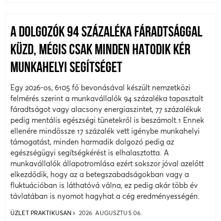
A DOLGOZÓK 94 SZÁZALÉKA FÁRADTSÁGGAL
KÜZD, MÉGIS CSAK MINDEN HATODIK KÉR
MUNKAHELYI SEGÍTSÉGET
Egy 2026-os, 6105 fő bevonásával készült nemzetközi
felmérés szerint a munkavállalók 94 százaléka tapasztalt
fáradtságot vagy alacsony energiaszintet, 77 százalékuk
pedig mentális egészségi tünetekről is beszámolt.1 Ennek
ellenére mindössze 17 százalék vett igénybe munkahelyi
támogatást, minden harmadik dolgozó pedig az
egészségügyi segítségkérést is elhalasztotta. A
munkavállalók állapotromlása ezért sokszor jóval azelőtt
elkezdődik, hogy az a betegszabadságokban vagy a
fluktuációban is láthatóvá válna, ez pedig akár több év
távlatában is nyomot hagyhat a cég eredményességén.
ÜZLET PRAKTIKUSAN
2026. AUGUSZTUS 06.