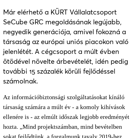
Már elérhető a KÜRT Vállalatcsoport
SeCube GRC megoldásának legújabb,
negyedik generációja, amivel fokozná a
társaság az európai uniós piacokon való
jelenlétét. A cégcsoport a múlt évben
ötödével növelte árbevételét, idén pedig
további 15 százalék körüli fejlődéssel
számolnak.
Az információbiztonsági szolgáltatásokat kínáló
társaság számára a múlt év - a komoly kihívások
ellenére is - az elmúlt időszak legjobb eredményét
hozta. „Mind projektszámban, mind bevételben
sokat fejlődtünk, a forgalmunk tavaly 2019-hez