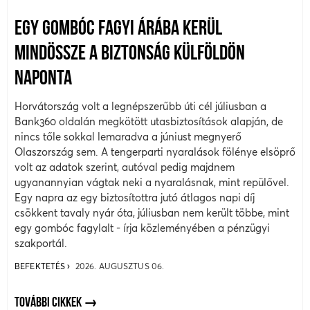
EGY GOMBÓC FAGYI ÁRÁBA KERÜL
MINDÖSSZE A BIZTONSÁG KÜLFÖLDÖN
NAPONTA
Horvátország volt a legnépszerűbb úti cél júliusban a
Bank360 oldalán megkötött utasbiztosítások alapján, de
nincs tőle sokkal lemaradva a júniust megnyerő
Olaszország sem. A tengerparti nyaralások fölénye elsöprő
volt az adatok szerint, autóval pedig majdnem
ugyanannyian vágtak neki a nyaralásnak, mint repülővel.
Egy napra az egy biztosítottra jutó átlagos napi díj
csökkent tavaly nyár óta, júliusban nem került többe, mint
egy gombóc fagylalt - írja közleményében a pénzügyi
szakportál.
BEFEKTETÉS
2026. AUGUSZTUS 06.
TOVÁBBI CIKKEK