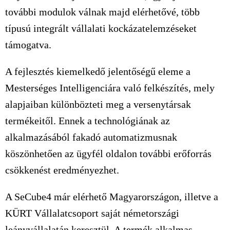
további modulok válnak majd elérhetővé, több
típusú integrált vállalati kockázatelemzéseket
támogatva.
A fejlesztés kiemelkedő jelentőségű eleme a
Mesterséges Intelligenciára való felkészítés, mely
alapjaiban különbözteti meg a versenytársak
termékeitől. Ennek a technológiának az
alkalmazásából fakadó automatizmusnak
köszönhetően az ügyfél oldalon további erőforrás
csökkenést eredményezhet.
A SeCube4 már elérhető Magyarországon, illetve a
KÜRT Vállalatcsoport saját németországi
leányvállalatán keresztül. A termék alkalmas