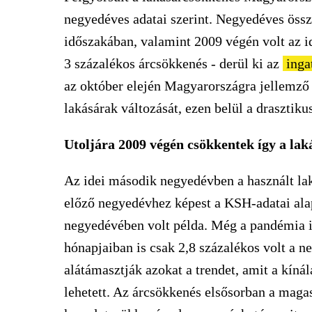
negyedéves adatai szerint. Negyedéves öss
időszakában, valamint 2009 végén volt az
3 százalékos árcsökkenés - derül ki az
inga
az október elején Magyarországra jellemző k
lakásárak változását, ezen belül a drasztik
Utoljára 2009 végén csökkentek így a lak
Az idei második negyedévben a használt lak
előző negyedévhez képest a KSH-adatai ala
negyedévében volt példa. Még a pandémia id
hónapjaiban is csak 2,8 százalékos volt a n
alátámasztják azokat a trendet, amit a kínál
lehetett. Az árcsökkenés elsősorban a maga