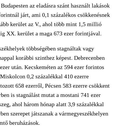
 Budapesten az eladásra szánt használt lakások
orintnál járt, ami 0,1 százalékos csökkenésnek
bb kerület az V., ahol több mint 1,5 millió
dig XX. kerület a maga 673 ezer forintjával.
székhelyek többségében stagnáltak vagy
appal korábbi szinthez képest. Debrecenben
39 ezer után. Kecskeméten az 594 ezer forintos
 Miskolcon 0,2 százalékkal 410 ezerre
tozott 658 ezerről, Pécsen 583 ezerre csökkent
ben is stagnálást mutat a mostani 741 ezer
rszeg, ahol három hónap alatt 3,9 százalékkal
lyben szerepet játszanak a vármegyeszékhelyen
mtő beruházások.