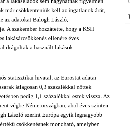
ár a lakáseladók sem hagyhatnak figyelmen
k már csökkenteniük kell az ingatlanok árát,
lte az adatokat Balogh László,
je. A szakember hozzátette, hogy a KSH
es lakásárcsökkenés ellenére éves
l drágultak a használt lakások.
s statisztikai hivatal, az Eurostat adatai
ásárak átlagosan 0,3 százalékkal nőttek
tésben pedig 1,1 százalékkal estek vissza. Az
ment végbe Németországban, ahol éves szinten
ogh László szerint Európa egyik legnagyobb
 mértékű csökkenésnek mondható, amelyben