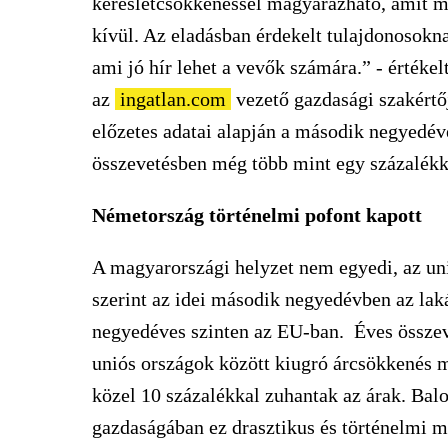
keresletcsökkenéssel magyarázható, amit m
kívül. Az eladásban érdekelt tulajdonosokna
ami jó hír lehet a vevők számára.” - értéke
az
ingatlan.com
vezető gazdasági szakértő
előzetes adatai alapján a második negyedév
összevetésben még több mint egy százalékka
Németország történelmi pofont kapott
A magyarországi helyzet nem egyedi, az unió
szerint az idei második negyedévben az lak
negyedéves szinten az EU-ban. Éves összeve
uniós országok között kiugró árcsökkenés 
közel 10 százalékkal zuhantak az árak. Bal
gazdaságában ez drasztikus és történelmi