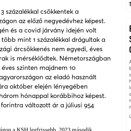
3 százalékkal csökkentek a
zágon az előző negyedévhez képest.
én és a covid járvány idején volt
 több mint 1 százalékkal drágultak a
szági árcsökkenés nem egyedi, éves
árak is mérséklődtek. Németországban
s, éves szinten majdnem 10
Magyarországon az eladó használt
ára október elején lényegében
 három hónappal korábbihoz képest.
orintra változott ár a júliusi 954
zágon a KSH legfrissebb, 2023 második