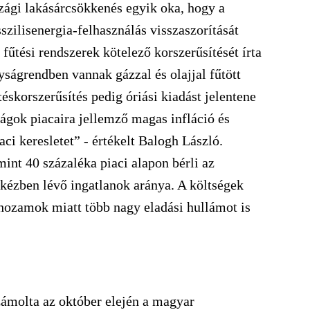
szági lakásárcsökkenés egyik oka, hogy a
szilisenergia-felhasználás visszaszorítását
fűtési rendszerek kötelező korszerűsítését írta
yságrendben vannak gázzal és olajjal fűtött
téskorszerűsítés pedig óriási kiadást jelentene
zágok piacaira jellemző magas infláció és
ci keresletet” - értékelt Balogh László.
nt 40 százaléka piaci alapon bérli az
i kézben lévő ingatlanok aránya. A költségek
ozamok miatt több nagy eladási hullámot is
számolta az október elején a magyar