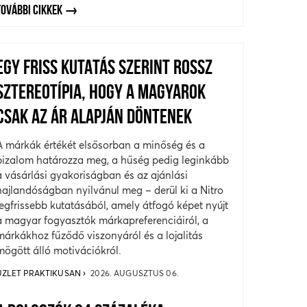
TOVÁBBI CIKKEK
EGY FRISS KUTATÁS SZERINT ROSSZ
SZTEREOTÍPIA, HOGY A MAGYAROK
CSAK AZ ÁR ALAPJÁN DÖNTENEK
A márkák értékét elsősorban a minőség és a
bizalom határozza meg, a hűség pedig leginkább
a vásárlási gyakoriságban és az ajánlási
hajlandóságban nyilvánul meg – derül ki a Nitro
legfrissebb kutatásából, amely átfogó képet nyújt
a magyar fogyasztók márkapreferenciáiról, a
márkákhoz fűződő viszonyáról és a lojalitás
mögött álló motivációkról.
ÜZLET PRAKTIKUSAN
2026. AUGUSZTUS 06.