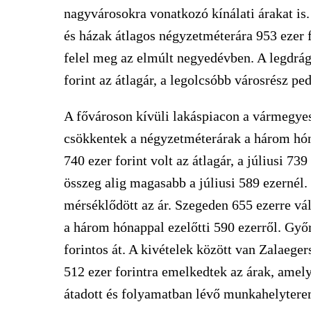
nagyvárosokra vonatkozó kínálati árakat is.
és házak átlagos négyzetméterára 953 ezer f
felel meg az elmúlt negyedévben. A legdrágá
forint az átlagár, a legolcsóbb városrész pe
A fővároson kívüli lakáspiacon a vármegye
csökkentek a négyzetméterárak a három hón
740 ezer forint volt az átlagár, a júliusi 7
összeg alig magasabb a júliusi 589 ezernél.
mérséklődött az ár. Szegeden 655 ezerre vál
a három hónappal ezelőtti 590 ezerről. Győr
forintos át. A kivételek között van Zalaege
512 ezer forintra emelkedtek az árak, ame
átadott és folyamatban lévő munkahelytere