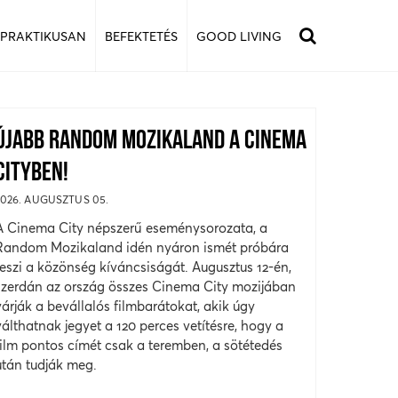
 PRAKTIKUSAN
BEFEKTETÉS
GOOD LIVING
ÚJABB RANDOM MOZIKALAND A CINEMA
CITYBEN!
2026. AUGUSZTUS 05.
A Cinema City népszerű eseménysorozata, a
Random Mozikaland idén nyáron ismét próbára
teszi a közönség kíváncsiságát. Augusztus 12-én,
szerdán az ország összes Cinema City mozijában
várják a bevállalós filmbarátokat, akik úgy
válthatnak jegyet a 120 perces vetítésre, hogy a
film pontos címét csak a teremben, a sötétedés
után tudják meg.