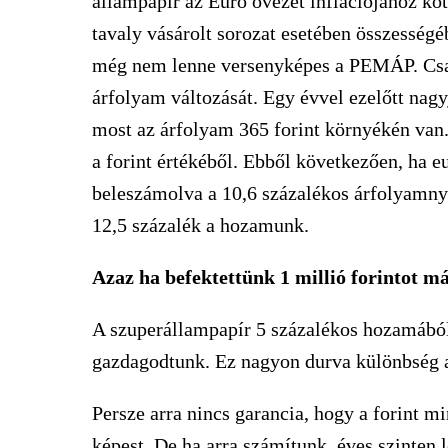
állampapír az Euró övezet inflációjához köt
tavaly vásárolt sorozat esetében összességé
még nem lenne versenyképes a PEMÁP. Csakh
árfolyam változását. Egy évvel ezelőtt nagyj
most az árfolyam 365 forint környékén van. 
a forint értékéből. Ebből következően, ha 
beleszámolva a 10,6 százalékos árfolyamnye
12,5 százalék a hozamunk.
Azaz ha befektettünk 1 millió forintot má
A szuperállampapír 5 százalékos hozamából 
gazdagodtunk. Ez nagyon durva különbség 
Persze arra nincs garancia, hogy a forint 
képest. De ha arra számítunk, éves szinten 