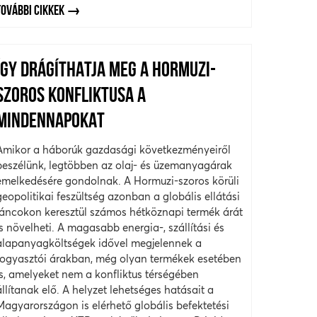
TOVÁBBI CIKKEK
ÍGY DRÁGÍTHATJA MEG A HORMUZI-
SZOROS KONFLIKTUSA A
MINDENNAPOKAT
Amikor a háborúk gazdasági következményeiről
beszélünk, legtöbben az olaj- és üzemanyagárak
emelkedésére gondolnak. A Hormuzi-szoros körüli
geopolitikai feszültség azonban a globális ellátási
láncokon keresztül számos hétköznapi termék árát
is növelheti. A magasabb energia-, szállítási és
alapanyagköltségek idővel megjelennek a
fogyasztói árakban, még olyan termékek esetében
is, amelyeket nem a konfliktus térségében
állítanak elő. A helyzet lehetséges hatásait a
Magyarországon is elérhető globális befektetési