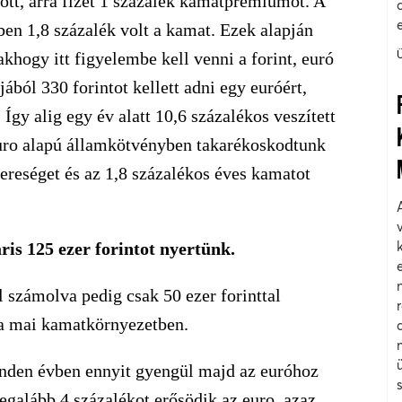
ött, arra fizet 1 százalék kamatprémiumot. A
ben 1,8 százalék volt a kamat. Ezek alapján
ogy itt figyelembe kell venni a forint, euró
ából 330 forintot kellett adni egy euróért,
Így alig egy év alatt 10,6 százalékos veszített
euro alapú államkötvényben takarékoskodtunk
reséget és az 1,8 százalékos éves kamatot
ris 125 ezer forintot nyertünk.
számolva pedig csak 50 ezer forinttal
a mai kamatkörnyezetben.
minden évben ennyit gyengül majd az euróhoz
legalább 4 százalékot erősödik az euro, azaz