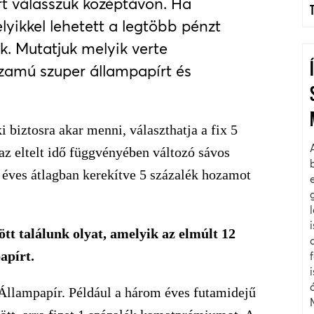
rt válasszuk középtávon. Ha
yikkel lehetett a legtöbb pénzt
. Mutatjuk melyik verte
zamú szuper állampapírt és
 biztosra akar menni, választhatja a fix 5
z eltelt idő függvényében változó sávos
 éves átlagban kerekítve 5 százalék hozamot
tt találunk olyat, amelyik az elmúlt 12
apírt.
llampapír. Például a három éves futamidejű