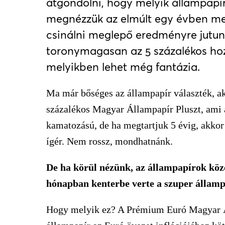
átgondolni, hogy melyik állampapí
megnézzük az elmúlt egy évben mel
csinálni meglepő eredményre jutunk
toronymagasan az 5 százalékos ho
melyikben lehet még fantázia.
Ma már bőséges az állampapír választék, aki
százalékos Magyar Állampapír Pluszt, ami a
kamatozású, de ha megtartjuk 5 évig, akkor
ígér. Nem rossz, mondhatnánk.
De ha körül nézünk, az állampapírok közö
hónapban kenterbe verte a szuper államp
Hogy melyik ez? A Prémium Euró Magyar Á