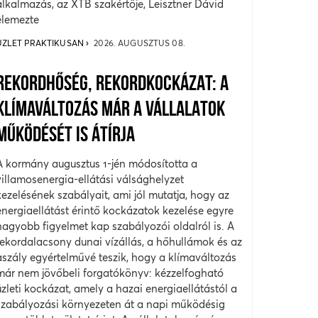
alkalmazás, az XTB szakértője, Leisztner Dávid
elemezte
ÜZLET PRAKTIKUSAN
2026. AUGUSZTUS 08.
REKORDHŐSÉG, REKORDKOCKÁZAT: A
KLÍMAVÁLTOZÁS MÁR A VÁLLALATOK
MŰKÖDÉSÉT IS ÁTÍRJA
A kormány augusztus 1-jén módosította a
villamosenergia-ellátási válsághelyzet
kezelésének szabályait, ami jól mutatja, hogy az
energiaellátást érintő kockázatok kezelése egyre
nagyobb figyelmet kap szabályozói oldalról is. A
rekordalacsony dunai vízállás, a hőhullámok és az
aszály egyértelművé teszik, hogy a klímaváltozás
már nem jövőbeli forgatókönyv: kézzelfogható
üzleti kockázat, amely a hazai energiaellátástól a
szabályozási környezeten át a napi működésig