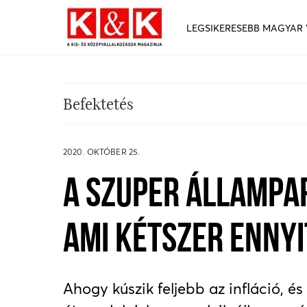
LEGSIKERESEBB MAGYAR
Befektetés
2020. OKTÓBER 25.
A SZUPER ÁLLAMPAP
AMI KÉTSZER ENNYI
Ahogy kúszik feljebb az infláció, és