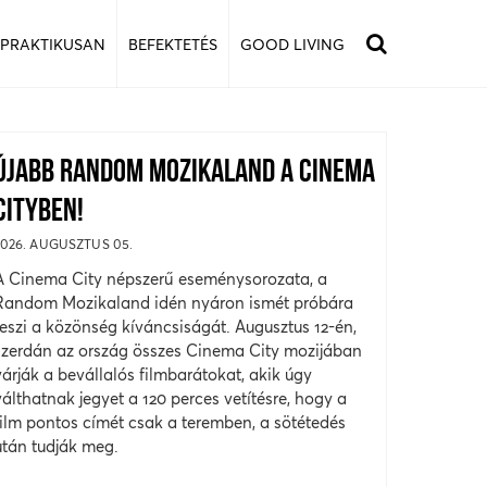
 PRAKTIKUSAN
BEFEKTETÉS
GOOD LIVING
ÚJABB RANDOM MOZIKALAND A CINEMA
CITYBEN!
2026. AUGUSZTUS 05.
A Cinema City népszerű eseménysorozata, a
Random Mozikaland idén nyáron ismét próbára
teszi a közönség kíváncsiságát. Augusztus 12-én,
szerdán az ország összes Cinema City mozijában
várják a bevállalós filmbarátokat, akik úgy
válthatnak jegyet a 120 perces vetítésre, hogy a
film pontos címét csak a teremben, a sötétedés
után tudják meg.