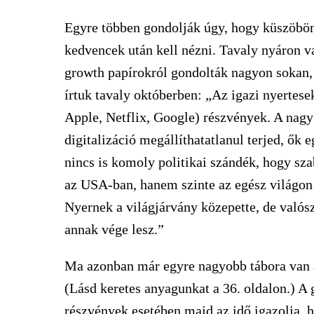
Egyre többen gondolják úgy, hogy küszöbön á
kedvencek után kell nézni. Tavaly nyáron v
growth papírokról gondolták nagyon sokan,
írtuk tavaly októberben: „Az igazi nyerte
Apple, Netflix, Google) részvények. A nagy
digitalizáció megállíthatatlanul terjed, ők
nincs is komoly politikai szándék, hogy s
az USA-ban, hanem szinte az egész világon
Nyernek a világjárvány közepette, de valószí
annak vége lesz.”
Ma azonban már egyre nagyobb tábora van a
(Lásd keretes anyagunkat a 36. oldalon.) A
részvények esetében majd az idő igazolja, 