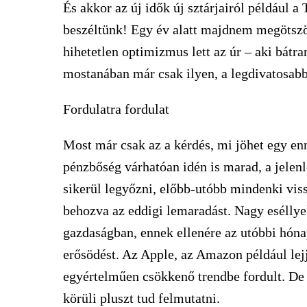
És akkor az új idők új sztárjairól például a
beszéltünk! Egy év alatt majdnem megötszö
hihetetlen optimizmus lett az úr – aki bátran
mostanában már csak ilyen, a legdivatosabb
Fordulatra fordulat
Most már csak az a kérdés, mi jöhet egy enn
pénzbőség várhatóan idén is marad, a jelenle
sikerül legyőzni, előbb-utóbb mindenki vissz
behozva az eddigi lemaradást. Nagy eséllyel
gazdaságban, ennek ellenére az utóbbi hó
erősödést. Az Apple, az Amazon például lej
egyértelműen csökkenő trendbe fordult. De 
körüli pluszt tud felmutatni.