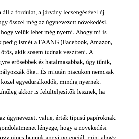
ll a fordulat, a járvány lecsengésével új
agy ősszel még az úgynevezett növekedési,
 hogy velük lehet még nyerni. Ahogy mi is
sek pedig ismét a FAANG (Facebook, Amazon,
 ötös, akik sosem tudnak veszíteni. A
 egyre erősebbek és hatalmasabbak, úgy tűnik,
zabályozzák őket. És miután piacukon nemcsak
 közel egyeduralkodók, mindig nyernek.
nűleg akkor is felülteljesítők lesznek, ha
z úgynevezett value, érték típusú papíroknak.
 gondolatmenet lényege, hogy a növekedési
hogy nincs bennük annyi potenciál, mint ahogy