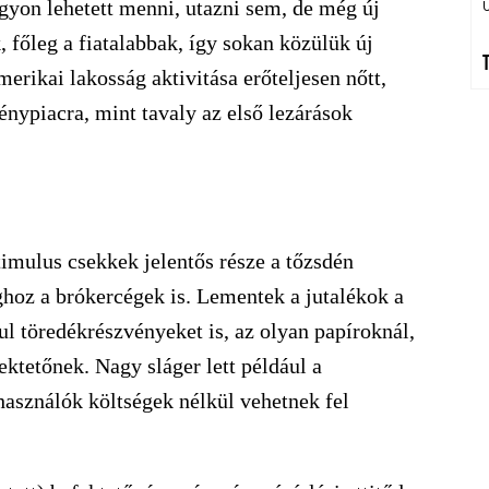
yon lehetett menni, utazni sem, de még új
 főleg a fiatalabbak, így sokan közülük új
merikai lakosság aktivitása erőteljesen nőtt,
énypiacra, mint tavaly az első lezárások
stimulus csekkek jelentős része a tőzsdén
ghoz a brókercégek is. Lementek a jutalékok a
l töredékrészvényeket is, az olyan papíroknál,
ktetőnek. Nagy sláger lett például a
használók költségek nélkül vehetnek fel