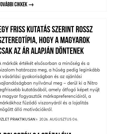
TOVÁBBI CIKKEK
EGY FRISS KUTATÁS SZERINT ROSSZ
SZTEREOTÍPIA, HOGY A MAGYAROK
CSAK AZ ÁR ALAPJÁN DÖNTENEK
A márkák értékét elsősorban a minőség és a
bizalom határozza meg, a hűség pedig leginkább
a vásárlási gyakoriságban és az ajánlási
hajlandóságban nyilvánul meg – derül ki a Nitro
legfrissebb kutatásából, amely átfogó képet nyújt
a magyar fogyasztók márkapreferenciáiról, a
márkákhoz fűződő viszonyáról és a lojalitás
mögött álló motivációkról.
ÜZLET PRAKTIKUSAN
2026. AUGUSZTUS 06.