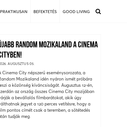
 PRAKTIKUSAN
BEFEKTETÉS
GOOD LIVING
ÚJABB RANDOM MOZIKALAND A CINEMA
CITYBEN!
2026. AUGUSZTUS 05.
A Cinema City népszerű eseménysorozata, a
Random Mozikaland idén nyáron ismét próbára
teszi a közönség kíváncsiságát. Augusztus 12-én,
szerdán az ország összes Cinema City mozijában
várják a bevállalós filmbarátokat, akik úgy
válthatnak jegyet a 120 perces vetítésre, hogy a
film pontos címét csak a teremben, a sötétedés
után tudják meg.