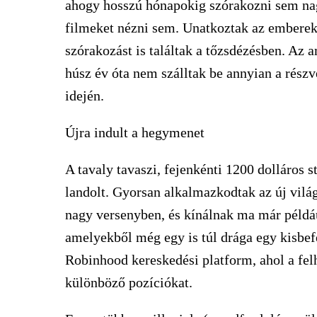
ahogy hosszú hónapokig szórakozni sem nag
filmeket nézni sem. Unatkoztak az emberek,
szórakozást is találtak a tőzsdézésben. Az a
húsz év óta nem szálltak be annyian a részv
idején.
Újra indult a hegymenet
A tavaly tavaszi, fejenkénti 1200 dolláros 
landolt. Gyorsan alkalmazkodtak az új vilá
nagy versenyben, és kínálnak ma már példáu
amelyekből még egy is túl drága egy kisbefe
Robinhood kereskedési platform, ahol a fel
különböző pozíciókat.