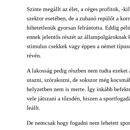
Szinte megállt az élet, a céges profitok, -k
szektor esetében, de a zuhanó repülőt a ko
hihetetlenük gyorsan felrántotta. Eddig pél
ennek jelentős részét az állampolgároknak 
stimulus csekkek vagy éppen a német típus
révén.
A lakosság pedig részben nem tudta ezeket a
utazni, szórakozni, de sokszor még kocsmáb
helyzetben nem is merte. Így inkább befekt
vele játszani a tőzsdén, hiszen a sportfoga
leállt.
De nemcsak hogy fogadni nem lehetett spo