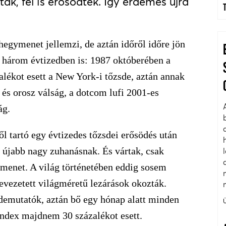
, fel is erősödtek. Így érdemes újra
hegymenet jellemzi, de aztán időről időre jön
ő három évtizedben is: 1987 októberében a
zalékot esett a New York-i tőzsde, aztán annak
 és orosz válság, a dotcom lufi 2001-es
ág.
l tartó egy évtizedes tőzsdei erősödés után
y újabb nagy zuhanásnak. És vártak, csak
jtmenet. A világ történetében eddig sosem
bevezetett világméretű lezárások okozták.
demutatók, aztán bő egy hónap alatt minden
ndex majdnem 30 százalékot esett.