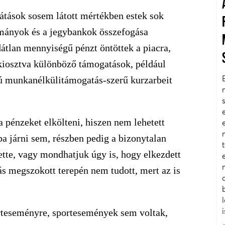
ilátások sosem látott mértékben estek sok
rmányok és a jegybankok összefogása
dátlan mennyiségű pénzt öntöttek a piacra,
kiosztva különböző támogatások, például
ú munkanélkülitámogatás-szerű kurzarbeit
 pénzeket elkölteni, hiszen nem lehetett
a járni sem, részben pedig a bizonytalan
ette, vagy mondhatjuk úgy is, hogy elkezdett
dás megszokott terepén nem tudott, mert az is
rteseményre, sportesemények sem voltak,