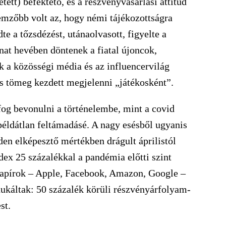
tett) befektető, és a részvényvásárlási attitűd
lemzőbb volt az, hogy némi tájékozottságra
dte a tőzsdézést, utánaolvasott, figyelte a
anat hevében döntenek a fiatal újoncok,
 a közösségi média és az influencervilág
as tömeg kezdett megjelenni „játékosként”.
g bevonulni a történelembe, mint a covid
példátlan feltámadásé. A nagy esésből ugyanis
den elképesztő mértékben drágult áprilistól
dex 25 százalékkal a pandémia előtti szint
h papírok – Apple, Facebook, Amazon, Google –
dukáltak: 50 százalék körüli részvényárfolyam-
st.