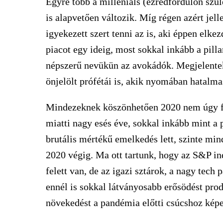
Egyre több a millenials (ezredfordulón szüle
is alapvetően változik. Míg régen azért jel
igyekezett szert tenni az is, aki éppen elkez
piacot egy ideig, most sokkal inkább a pill
népszerű nevükün az avokádók. Megjelentek
önjelölt prófétái is, akik nyomában hatalm
Mindezeknek köszönhetően 2020 nem úgy fo
miatti nagy esés éve, sokkal inkább mint a 
brutális mértékű emelkedés lett, szinte min
2020 végig. Ma ott tartunk, hogy az S&P in
felett van, de az igazi sztárok, a nagy tec
ennél is sokkal látványosabb erősödést pro
növekedést a pandémia előtti csúcshoz képe