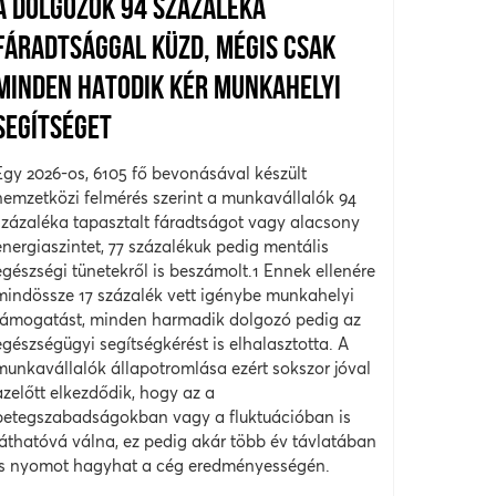
A DOLGOZÓK 94 SZÁZALÉKA
FÁRADTSÁGGAL KÜZD, MÉGIS CSAK
MINDEN HATODIK KÉR MUNKAHELYI
SEGÍTSÉGET
Egy 2026-os, 6105 fő bevonásával készült
nemzetközi felmérés szerint a munkavállalók 94
százaléka tapasztalt fáradtságot vagy alacsony
energiaszintet, 77 százalékuk pedig mentális
egészségi tünetekről is beszámolt.1 Ennek ellenére
mindössze 17 százalék vett igénybe munkahelyi
támogatást, minden harmadik dolgozó pedig az
egészségügyi segítségkérést is elhalasztotta. A
munkavállalók állapotromlása ezért sokszor jóval
azelőtt elkezdődik, hogy az a
betegszabadságokban vagy a fluktuációban is
láthatóvá válna, ez pedig akár több év távlatában
is nyomot hagyhat a cég eredményességén.