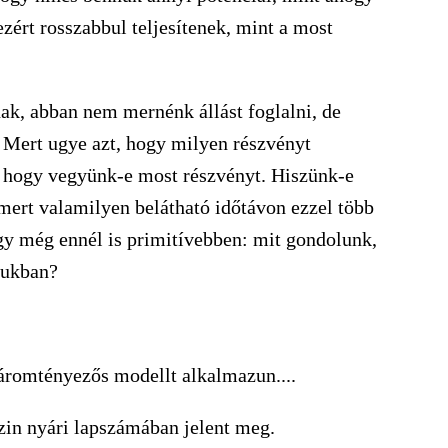
ezért rosszabbul teljesítenek, mint a most
ak, abban nem mernénk állást foglalni, de
. Mert ugye azt, hogy milyen részvényt
, hogy vegyünk-e most részvényt. Hiszünk-e
mert valamilyen belátható időtávon ezzel több
gy még ennél is primitívebben: mit gondolunk,
jukban?
áromtényezős modellt alkalmazun....
in nyári lapszámában jelent meg.