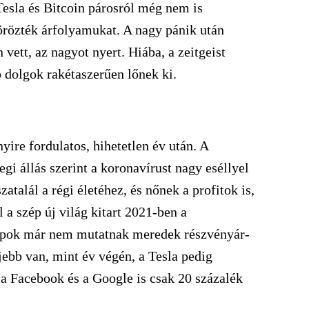
 Tesla és Bitcoin párosról még nem is
rözték árfolyamukat. A nagy pánik után
 vett, az nagyot nyert. Hiába, a zeitgeist
 dolgok rakétaszerűen lőnek ki.
yire fordulatos, hihetetlen év után. A
gi állás szerint a koronavírust nagy eséllyel
atalál a régi életéhez, és nőnek a profitok is,
 a szép új világ kitart 2021-ben a
napok már nem mutatnak meredek részvényár-
jebb van, mint év végén, a Tesla pedig
a Facebook és a Google is csak 20 százalék