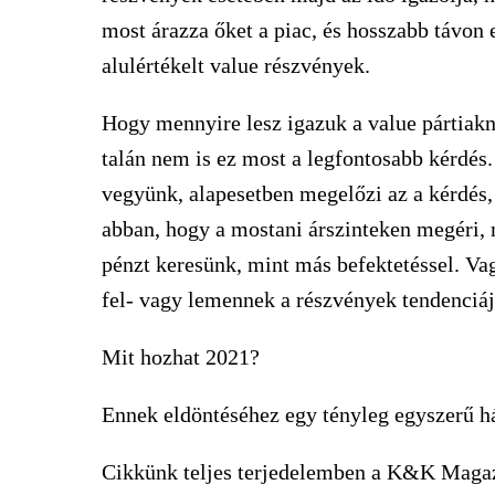
most árazza őket a piac, és hosszabb távon 
alulértékelt value részvények.
Hogy mennyire lesz igazuk a value pártiakn
talán nem is ez most a legfontosabb kérdés
vegyünk, alapesetben megelőzi az a kérdés
abban, hogy a mostani árszinteken megéri, 
pénzt keresünk, mint más befektetéssel. Va
fel- vagy lemennek a részvények tendenciá
Mit hozhat 2021?
Ennek eldöntéséhez egy tényleg egyszerű h
Cikkünk teljes terjedelemben a K&K Magaz