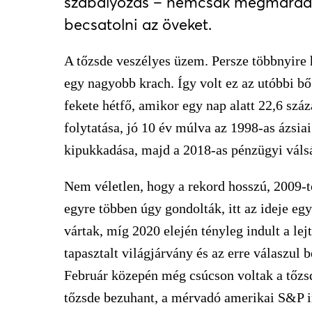
szabályozás – nemcsak megmaradtak
becsatolni az öveket.
A tőzsde veszélyes üzem. Persze többnyire 
egy nagyobb krach. Így volt ez az utóbbi b
fekete hétfő, amikor egy nap alatt 22,6 szá
folytatása, jó 10 év múlva az 1998-as ázsiai
kipukkadása, majd a 2018-as pénzügyi váls
Nem véletlen, hogy a rekord hosszú, 2009-tő
egyre többen úgy gondolták, itt az ideje eg
vártak, míg 2020 elején tényleg indult a le
tapasztalt világjárvány és az erre válaszul 
Február közepén még csúcson voltak a tőzs
tőzsde bezuhant, a mérvadó amerikai S&P i