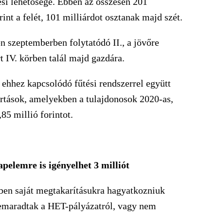
ési lehetősége. Ebben az összesen 201
rint a felét, 101 milliárdot osztanak majd szét.
n szeptemberben folytatódó II., a jövőre
t IV. körben talál majd gazdára.
 ehhez kapcsolódó fűtési rendszerrel együtt
artások, amelyekben a tulajdonosok 2020-as,
85 millió forintot.
apelemre is ig
ényelhet 3 milli
ót
ben saját megtakarításukra hagyatkozniuk
lemaradtak a HET-pályázatról, vagy nem