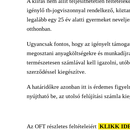
A kiírás nem állít teljesíthetetlen feltétele
igénylő tb-jogviszonnyal rendelkező, közt
legalább egy 25 év alatti gyermeket nevelje
otthonban.
Ugyancsak fontos, hogy az igényelt támogat
megosztani anyagköltségekre és munkadíjra;
természetesen számlával kell igazolni, utóbb
szerződéssel kiegészítve.
A határidőkre azonban itt is érdemes figyel
nyújtható be, az utolsó felújítási számla ki
Az OFT részletes feltételeiért
KLIKK IDE