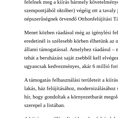
felelnek meg a kiírás bármely követelmény
szempontjából október) végéig ott a tavaly 
népszerűségnek örvendő Otthonfelújítási 
Menet közben ráadásul még az igénylési felt
eredetinél is szélesebb körben élhetünk az
állami támogatással. Amelyhez ráadásul – m
tehát a beruházást saját zsebből kell elvége
ugyancsak kedvezményes, akár 6 millió forint
A támogatás felhasználási területeit a kiírá
lakás, ház felújításához, modernizálásához sz
hír, hogy gondoltak a környezetbarát megold
szerepel a listában.