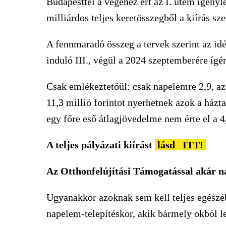
Budapesttel a végéhez ért az I. ütem igényl
milliárdos teljes keretösszegből a kiírás sze
A fennmaradó összeg a tervek szerint az idé
induló III., végül a 2024 szeptemberére ígér
Csak emlékeztetőül: csak napelemre 2,9, az
11,3 millió forintot nyerhetnek azok a házt
egy főre eső átlagjövedelme nem érte el a 4,
A teljes pá
lyázati kiírá
st
lásd
ITT!
Az Otthonfelújítási Támogatással akár n
Ugyanakkor azoknak sem kell teljes egészé
napelem-telepítéskor, akik bármely okból 