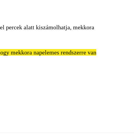
el percek alatt kiszámolhatja, mekkora
, hogy mekkora napelemes rendszerre van