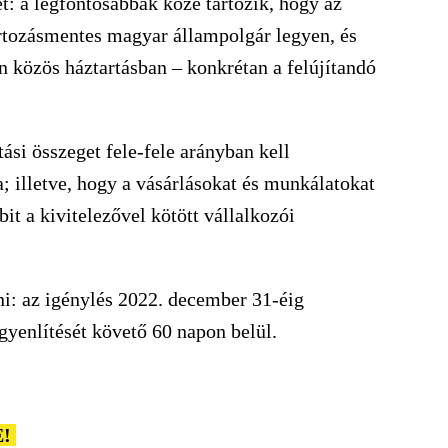
ket: a legfontosabbak közé tartozik, hogy az
artozásmentes magyar állampolgár legyen, és
n közös háztartásban – konkrétan a felújítandó
ási összeget fele-fele arányban kell
 illetve, hogy a vásárlásokat és munkálatokat
it a kivitelezővel kötött vállalkozói
ni: az igénylés 2022. december 31-éig
egyenlítését követő 60 napon belül.
!