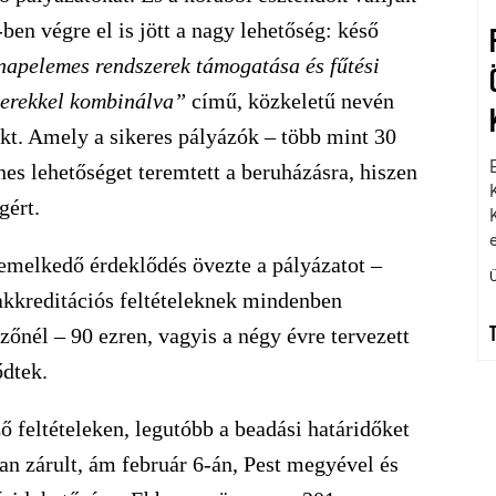
en végre el is jött a nagy lehetőség: késő
 napelemes rendszerek támogatá
sa
és fűt
ési
zerekkel kombinálva”
című, közkeletű nevén
kt. Amely a sikeres pályázók – több mint 30
es lehetőséget teremtett a beruházásra, hiszen
gért.
emelkedő érdeklődés övezte a pályázatot –
 akkreditációs feltételeknek mindenben
zőnél – 90 ezren, vagyis a négy évre tervezett
ődtek.
 feltételeken, legutóbb a beadási határidőket
an zárult, ám február 6-án, Pest megyével és