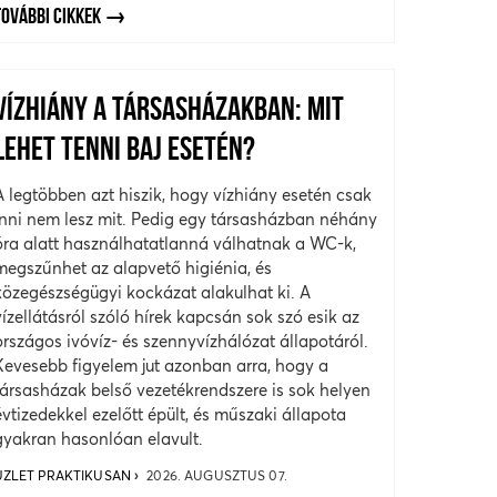
TOVÁBBI CIKKEK
VÍZHIÁNY A TÁRSASHÁZAKBAN: MIT
LEHET TENNI BAJ ESETÉN?
A legtöbben azt hiszik, hogy vízhiány esetén csak
inni nem lesz mit. Pedig egy társasházban néhány
óra alatt használhatatlanná válhatnak a WC-k,
megszűnhet az alapvető higiénia, és
közegészségügyi kockázat alakulhat ki. A
vízellátásról szóló hírek kapcsán sok szó esik az
országos ivóvíz- és szennyvízhálózat állapotáról.
Kevesebb figyelem jut azonban arra, hogy a
társasházak belső vezetékrendszere is sok helyen
évtizedekkel ezelőtt épült, és műszaki állapota
gyakran hasonlóan elavult.
ÜZLET PRAKTIKUSAN
2026. AUGUSZTUS 07.