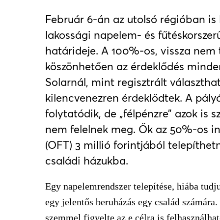
Február 6-án az utolsó régióban is 
lakossági napelem- és fűtéskorszer
határideje. A 100%-os, vissza nem
köszönhetően az érdeklődés minden
Solarnál, mint regisztrált választha
kilencvenezren érdeklődtek. A pályáz
folytatódik, de „félpénzre” azok is s
nem felelnek meg. Ők az 50%-os in
(OFT) 3 millió forintjából telepíth
családi házukba.
Egy napelemrendszer telepítése, hiába tudj
egy jelentős beruházás egy család számára.
szemmel figyelte az e célra is felhasználha