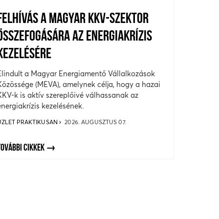
FELHÍVÁS A MAGYAR KKV-SZEKTOR
ÖSSZEFOGÁSÁRA AZ ENERGIAKRÍZIS
KEZELÉSÉRE
Elindult a Magyar Energiamentő Vállalkozások
Közössége (MEVA), amelynek célja, hogy a hazai
KKV-k is aktív szereplőivé válhassanak az
energiakrízis kezelésének.
ÜZLET PRAKTIKUSAN
2026. AUGUSZTUS 07.
TOVÁBBI CIKKEK