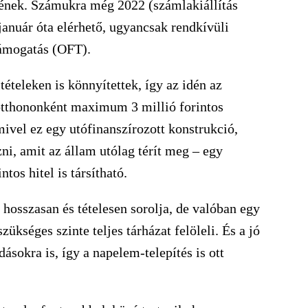
ének. Számukra még 2022 (számlakiállítás
január óta elérhető, ugyancsak rendkívüli
Támogatás (OFT).
ételeken is könnyítettek, így az idén az
 otthononként maximum 3 millió forintos
ivel ez egy utófinanszírozott konstrukció,
zni, amit az állam utólag térít meg – egy
os hitel is társítható.
s hosszasan és tételesen sorolja, de valóban egy
ükséges szinte teljes tárházat felöleli. És a jó
ásokra is, így a napelem-telepítés is ott