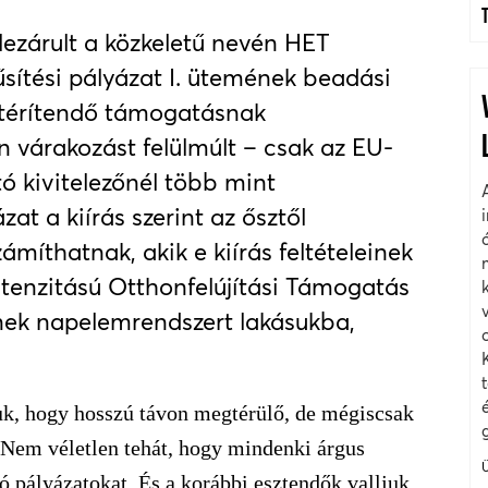
lezárult a közkeletű nevén HET
űsítési pályázat I. ütemének beadási
 térítendő támogatásnak
 várakozást felülmúlt – csak az EU-
tó kivitelezőnél több mint
at a kiírás szerint az ősztől
zámíthatnak, akik e kiírás feltételeinek
tenzitású Otthonfelújítási Támogatás
etnek napelemrendszert lakásukba,
uk, hogy hosszú távon megtérülő, de mégiscsak
 Nem véletlen tehát, hogy mindenki árgus
tó pályázatokat. És a korábbi esztendők valljuk