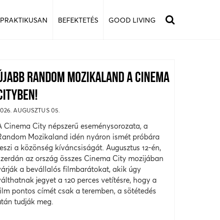
 PRAKTIKUSAN
BEFEKTETÉS
GOOD LIVING
ÚJABB RANDOM MOZIKALAND A CINEMA
CITYBEN!
2026. AUGUSZTUS 05.
A Cinema City népszerű eseménysorozata, a
Random Mozikaland idén nyáron ismét próbára
teszi a közönség kíváncsiságát. Augusztus 12-én,
szerdán az ország összes Cinema City mozijában
várják a bevállalós filmbarátokat, akik úgy
válthatnak jegyet a 120 perces vetítésre, hogy a
film pontos címét csak a teremben, a sötétedés
után tudják meg.