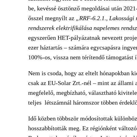
be, kevéssé ösztönző megoldásai után 2021-b
ősszel megnyílt az
„RRF-6.2.1., Lakossági
rendszerek elektrifikálása napelemes rends
egyszerűen HET-pályázatnak nevezett proje
ezer háztartás – számára egycsapásra ingyen
100%-os, vissza nem térítendő támogatást í
Nem is csoda, hogy az eltelt hónapokban ki
csak az EU-Solar Zrt.-nél – mint az állami
megfelelő, megbízható, választható kivitele
teljes létszámnál háromszor többen érdekl
Idő közben többször módosítottak különböző
hosszabbították meg. Ez régiónként változó