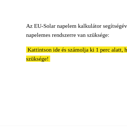
Az EU-Solar napelem kalkulátor segítségév
napelemes rendszerre van szüksége:
Kattintson ide és számolja ki 1 perc alatt
szüksége!