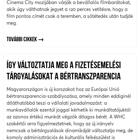
Cinema City mozijában várják a bevállalós filmbarátokat,
akik úgy válthatnak jegyet a 120 perces vetítésre, hogy a
film pontos címét csak a teremben, a sötétedés után tudják
meg.
TOVÁBBI CIKKEK
ÍGY VÁLTOZTATJA MEG A FIZETÉSEMELÉSI
TÁRGYALÁSOKAT A BÉRTRANSZPARENCIA
Magyarországon is új korszakot hoz az Európai Unió
bértranszparencia-szabályozása, amely minden eddiginél
átláthatóbbá teszi a vállalati javadalmazást: a
munkavállalók ezentúl joggal kérhetik ki munkáltatójuktól
az azonos értékű munkát végzők átlagos bérét. A WHC
szakértői arra figyelmeztetnek, hogy az új irányelv
nemcsak a bértárgyalások dinamikáját változtatja meg, de
komoly adminisztrációs és kulturális felkészülést is