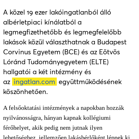
A közel 19 ezer lakóingatlanból álló
albérletpiaci kínálatból a
legmegfizethetőbb és legmegfelelőbb
lakások közül választhatnak a Budapest
Corvinus Egyetem (BCE) és az Eötvös
Lóránd Tudományegyetem (ELTE)
hallgatói a két intézmény és
az
ingatlan.com
együttműködésének
köszönhetően.
A felsőoktatási intézmények a napokban hozzák
nyilvánosságra, hányan kapnak kollégiumi
férőhelyet, akik pedig nem jutnak ilyen
lehetőséghez, jellemzően lakásbérlőként lépnek ki