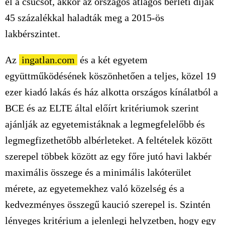
el a csúcsot, akkor az országos átlagos bérleti díjak
45 százalékkal haladták meg a 2015-ös
lakbérszintet.
Az
ingatlan.com
és a két egyetem
együttműködésének köszönhetően a teljes, közel 19
ezer kiadó lakás és ház alkotta országos kínálatból a
BCE és az ELTE által előírt kritériumok szerint
ajánlják az egyetemistáknak a legmegfelelőbb és
legmegfizethetőbb albérleteket. A feltételek között
szerepel többek között az egy főre jutó havi lakbér
maximális összege és a minimális lakóterület
mérete, az egyetemekhez való közelség és a
kedvezményes összegű kaució szerepel is. Szintén
lényeges kritérium a jelenlegi helyzetben, hogy egy