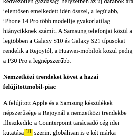
kedvezőtlen gazdasági helyzetben az új darabok ára
jelentősen emelkedett idén ősszel, a legújabb,
iPhone 14 Pro több modellje gyakorlatilag
hiánycikknek számít. A Samsung telefonjai közül a
legtöbben a Galaxy S10 és Galaxy S21 típusokat
rendelik a Rejoytól, a Huawei-mobilok közül pedig
a P30 Pro a legnépszerűbb.
Nemzetközi trendeket követ a hazai
felújítottmobil-piac
A felújított Apple és a Samsung készülékek
népszerűsége a Rejoynál a nemzetközi trendekbe
illeszkedik: a Counterpoint tanácsadó cég idei
[1]
kutatása
szerint globálisan is e két márka