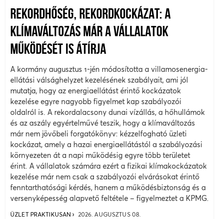
REKORDHŐSÉG, REKORDKOCKÁZAT: A
KLÍMAVÁLTOZÁS MÁR A VÁLLALATOK
MŰKÖDÉSÉT IS ÁTÍRJA
A kormány augusztus 1-jén módosította a villamosenergia-
ellátási válsághelyzet kezelésének szabályait, ami jól
mutatja, hogy az energiaellátást érintő kockázatok
kezelése egyre nagyobb figyelmet kap szabályozói
oldalról is. A rekordalacsony dunai vízállás, a hőhullámok
és az aszály egyértelművé teszik, hogy a klímaváltozás
már nem jövőbeli forgatókönyv: kézzelfogható üzleti
kockázat, amely a hazai energiaellátástól a szabályozási
környezeten át a napi működésig egyre több területet
érint. A vállalatok számára ezért a fizikai klímakockázatok
kezelése már nem csak a szabályozói elvárásokat érintő
fenntarthatósági kérdés, hanem a működésbiztonság és a
versenyképesség alapvető feltétele – figyelmeztet a KPMG.
ÜZLET PRAKTIKUSAN
2026. AUGUSZTUS 08.