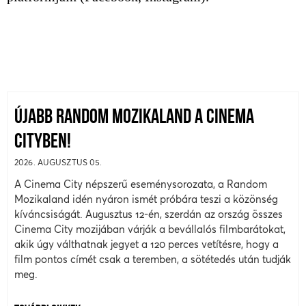
ÚJABB RANDOM MOZIKALAND A CINEMA
CITYBEN!
2026. AUGUSZTUS 05.
A Cinema City népszerű eseménysorozata, a Random
Mozikaland idén nyáron ismét próbára teszi a közönség
kíváncsiságát. Augusztus 12-én, szerdán az ország összes
Cinema City mozijában várják a bevállalós filmbarátokat,
akik úgy válthatnak jegyet a 120 perces vetítésre, hogy a
film pontos címét csak a teremben, a sötétedés után tudják
meg.