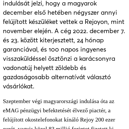
indulását jelzi, hogy a magyarok
december első hetében négyszer annyi
felújított készüléket vettek a Rejoyon, mint
november elején. A cég 2022. december 7.
és 23. között kiterjesztett, 24 hónap
garanciával, és 100 napos ingyenes
visszaküldéssel ösztönzi a karácsonyra
vadonatúj helyett zöldebb és
gazdaságosabb alternatívát választó
vásárlókat.
Szeptember végi magyarországi indulása óta az
eMAG pénzügyi befektetését élvező piactér, a
felújított okostelefonokat kínáló Rejoy 200 ezer
eurót, vagyis közel 83 millió forintot fizetett ki