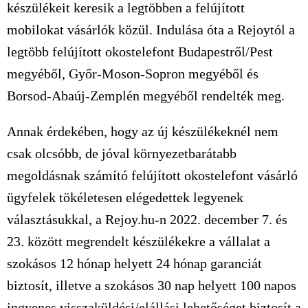
készülékeit keresik a legtöbben a felújított
mobilokat vásárlók közül. Indulása óta a Rejoytól a
legtöbb felújított okostelefont Budapestről/Pest
megyéből, Győr-Moson-Sopron megyéből és
Borsod-Abaúj-Zemplén megyéből rendelték meg.
Annak érdekében, hogy az új készülékeknél nem
csak olcsóbb, de jóval környezetbarátabb
megoldásnak számító felújított okostelefont vásárló
ügyfelek tökéletesen elégedettek legyenek
választásukkal, a Rejoy.hu-n 2022. december 7. és
23. között megrendelt készülékekre a vállalat a
szokásos 12 hónap helyett 24 hónap garanciát
biztosít, illetve a szokásos 30 nap helyett 100 napos
ingyenes visszaküldési/elállási lehetőséget biztosít a