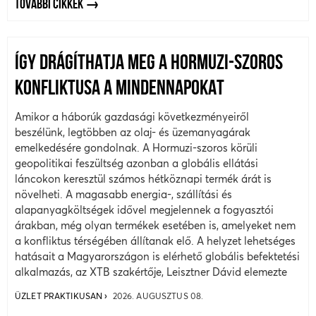
TOVÁBBI CIKKEK
ÍGY DRÁGÍTHATJA MEG A HORMUZI-SZOROS
KONFLIKTUSA A MINDENNAPOKAT
Amikor a háborúk gazdasági következményeiről
beszélünk, legtöbben az olaj- és üzemanyagárak
emelkedésére gondolnak. A Hormuzi-szoros körüli
geopolitikai feszültség azonban a globális ellátási
láncokon keresztül számos hétköznapi termék árát is
növelheti. A magasabb energia-, szállítási és
alapanyagköltségek idővel megjelennek a fogyasztói
árakban, még olyan termékek esetében is, amelyeket nem
a konfliktus térségében állítanak elő. A helyzet lehetséges
hatásait a Magyarországon is elérhető globális befektetési
alkalmazás, az XTB szakértője, Leisztner Dávid elemezte
ÜZLET PRAKTIKUSAN
2026. AUGUSZTUS 08.