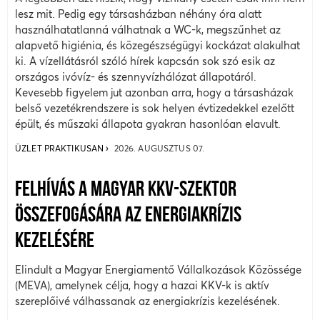
lesz mit. Pedig egy társasházban néhány óra alatt
használhatatlanná válhatnak a WC-k, megszűnhet az
alapvető higiénia, és közegészségügyi kockázat alakulhat
ki. A vízellátásról szóló hírek kapcsán sok szó esik az
országos ivóvíz- és szennyvízhálózat állapotáról.
Kevesebb figyelem jut azonban arra, hogy a társasházak
belső vezetékrendszere is sok helyen évtizedekkel ezelőtt
épült, és műszaki állapota gyakran hasonlóan elavult.
ÜZLET PRAKTIKUSAN
2026. AUGUSZTUS 07.
FELHÍVÁS A MAGYAR KKV-SZEKTOR
ÖSSZEFOGÁSÁRA AZ ENERGIAKRÍZIS
KEZELÉSÉRE
Elindult a Magyar Energiamentő Vállalkozások Közössége
(MEVA), amelynek célja, hogy a hazai KKV-k is aktív
szereplőivé válhassanak az energiakrízis kezelésének.