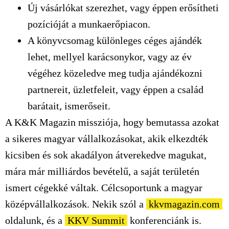
Új vásárlókat szerezhet, vagy éppen erősítheti
pozícióját a munkaerőpiacon.
A könyvcsomag különleges céges ajándék
lehet, mellyel karácsonykor, vagy az év
végéhez közeledve meg tudja ajándékozni
partnereit, üzletfeleit, vagy éppen a család
barátait, ismerőseit.
A K&K Magazin missziója, hogy bemutassa azokat
a sikeres magyar vállalkozásokat, akik elkezdték
kicsiben és sok akadályon átverekedve magukat,
mára már milliárdos bevételű, a saját területén
ismert cégekké váltak. Célcsoportunk a magyar
középvállalkozások. Nekik szól a
kkvmagazin.com
oldalunk, és a
KKV Summit
konferenciánk is.