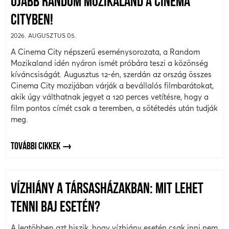
ÚJABB RANDOM MOZIKALAND A CINEMA
CITYBEN!
2026. AUGUSZTUS 05.
A Cinema City népszerű eseménysorozata, a Random
Mozikaland idén nyáron ismét próbára teszi a közönség
kíváncsiságát. Augusztus 12-én, szerdán az ország összes
Cinema City mozijában várják a bevállalós filmbarátokat,
akik úgy válthatnak jegyet a 120 perces vetítésre, hogy a
film pontos címét csak a teremben, a sötétedés után tudják
meg.
TOVÁBBI CIKKEK
VÍZHIÁNY A TÁRSASHÁZAKBAN: MIT LEHET
TENNI BAJ ESETÉN?
A legtöbben azt hiszik, hogy vízhiány esetén csak inni nem