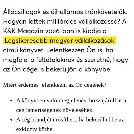
Állócsillagok és újhullámos trónkövetelők.
Hogyan lettek milliárdos vállalkozássá? A
K&K Magazin 2026-ban is kiadja a
Legsikeresebb magyar vállalkozások
című könyvet. Jelentkezzen Ön is, ha
megfelel a feltételeknek és szeretné, hogy
az Ön cége is bekerüljön a könyvbe.
Miért érdemes jelentkezni az Ön cégének?
A könyvben való megjelenés, hozzájárulhat a
cég ismertségének növeléséhez.
A cég brandjét erősítheti, ha bekerül ebbe az
exkluzív körbe.