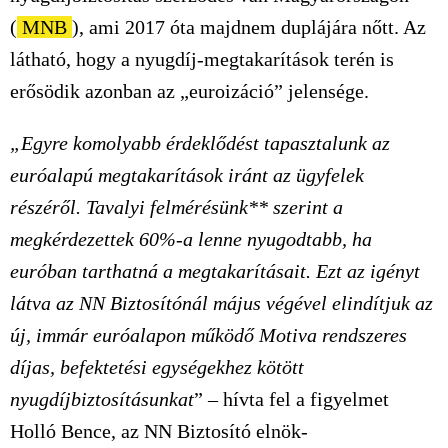
(
MNB
), ami 2017 óta majdnem duplájára nőtt. Az
látható, hogy a nyugdíj-megtakarítások terén is
erősödik azonban az „euroizáció” jelensége.
„Egyre komolyabb érdeklődést tapasztalunk az
euróalapú megtakarítások iránt az ügyfelek
részéről. Tavalyi felmérésünk** szerint a
megkérdezettek 60%-a
lenne
nyugodtabb, ha
euróban tarthatná a megtakarításait.
Ezt az igényt
látva az NN Biztosítónál május végével elindítjuk az
új, immár euróalapon működő
Motiva rendszeres
díjas
,
befektetési egységekhez kötött
nyugdíjbiztosításunkat
”
–
hívta fel a figyelmet
Holló Bence, az NN Biztosító elnök-