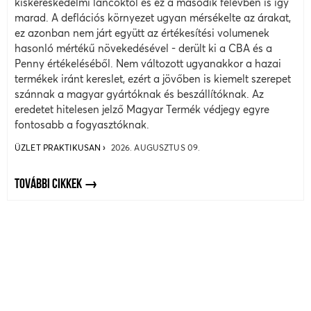
kiskereskedelmi láncoktól és ez a második félévben is így
marad. A deflációs környezet ugyan mérsékelte az árakat,
ez azonban nem járt együtt az értékesítési volumenek
hasonló mértékű növekedésével - derült ki a CBA és a
Penny értékeléséből. Nem változott ugyanakkor a hazai
termékek iránt kereslet, ezért a jövőben is kiemelt szerepet
szánnak a magyar gyártóknak és beszállítóknak. Az
eredetet hitelesen jelző Magyar Termék védjegy egyre
fontosabb a fogyasztóknak.
ÜZLET PRAKTIKUSAN
2026. AUGUSZTUS 09.
TOVÁBBI CIKKEK