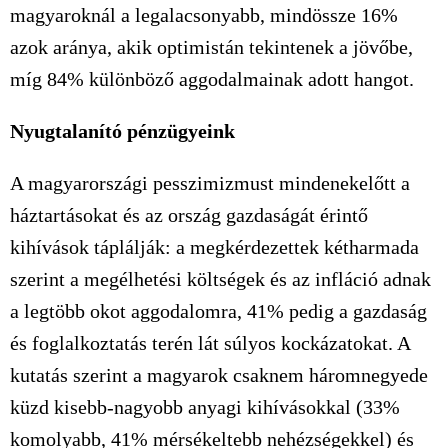
magyaroknál a legalacsonyabb, mindössze 16%
azok aránya, akik optimistán tekintenek a jövőbe,
míg 84% különböző aggodalmainak adott hangot.
Nyugtalanító pénzügyeink
A magyarországi pesszimizmust mindenekelőtt a
háztartásokat és az ország gazdaságát érintő
kihívások táplálják: a megkérdezettek kétharmada
szerint a megélhetési költségek és az infláció adnak
a legtöbb okot aggodalomra, 41% pedig a gazdaság
és foglalkoztatás terén lát súlyos kockázatokat. A
kutatás szerint a magyarok csaknem háromnegyede
küzd kisebb-nagyobb anyagi kihívásokkal (33%
komolyabb, 41% mérsékeltebb nehézségekkel) és