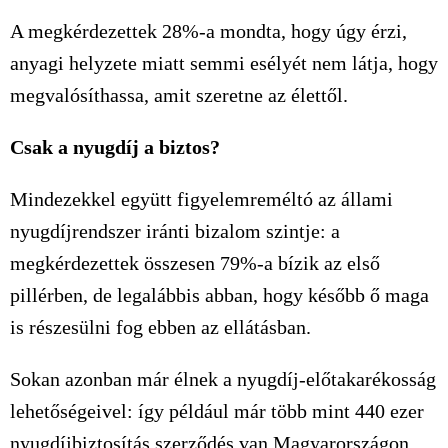
A megkérdezettek 28%-a mondta, hogy úgy érzi,
anyagi helyzete miatt semmi esélyét nem látja, hogy
megvalósíthassa, amit szeretne az élettől.
Csak a nyugdíj a biztos?
Mindezekkel együtt figyelemreméltó az állami
nyugdíjrendszer iránti bizalom szintje: a
megkérdezettek összesen 79%-a bízik az első
pillérben, de legalábbis abban, hogy később ő maga
is részesülni fog ebben az ellátásban.
Sokan azonban már élnek a nyugdíj-előtakarékosság
lehetőségeivel: így például már több mint 440 ezer
nyugdíjbiztosítás szerződés van Magyarországon