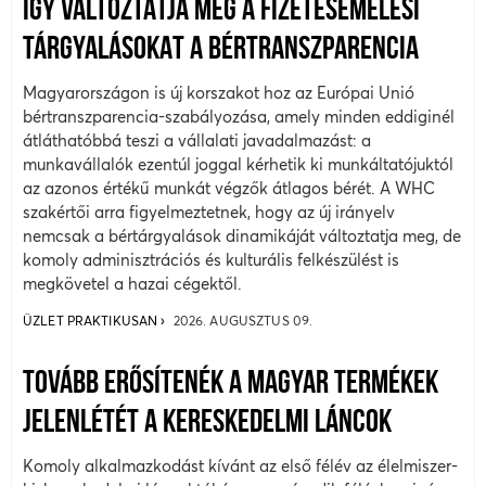
ÍGY VÁLTOZTATJA MEG A FIZETÉSEMELÉSI
TÁRGYALÁSOKAT A BÉRTRANSZPARENCIA
Magyarországon is új korszakot hoz az Európai Unió
bértranszparencia-szabályozása, amely minden eddiginél
átláthatóbbá teszi a vállalati javadalmazást: a
munkavállalók ezentúl joggal kérhetik ki munkáltatójuktól
az azonos értékű munkát végzők átlagos bérét. A WHC
szakértői arra figyelmeztetnek, hogy az új irányelv
nemcsak a bértárgyalások dinamikáját változtatja meg, de
komoly adminisztrációs és kulturális felkészülést is
megkövetel a hazai cégektől.
ÜZLET PRAKTIKUSAN
2026. AUGUSZTUS 09.
TOVÁBB ERŐSÍTENÉK A MAGYAR TERMÉKEK
JELENLÉTÉT A KERESKEDELMI LÁNCOK
Komoly alkalmazkodást kívánt az első félév az élelmiszer-