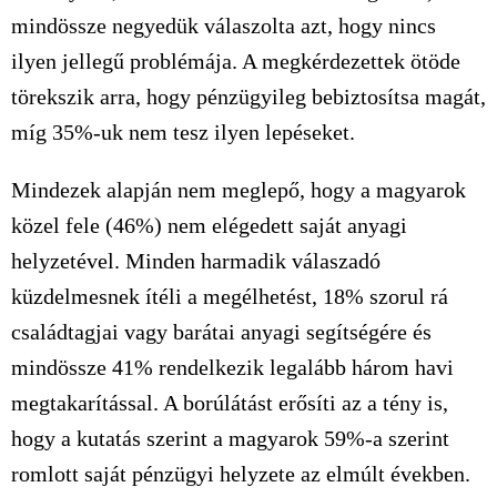
mindössze negyedük válaszolta azt, hogy nincs
ilyen jellegű problémája. A megkérdezettek ötöde
törekszik arra, hogy pénzügyileg bebiztosítsa magát,
míg 35%-uk nem tesz ilyen lepéseket.
Mindezek alapján nem meglepő, hogy a magyarok
közel fele (46%) nem elégedett saját anyagi
helyzetével. Minden harmadik válaszadó
küzdelmesnek ítéli a megélhetést, 18% szorul rá
családtagjai vagy barátai anyagi segítségére és
mindössze 41% rendelkezik legalább három havi
megtakarítással. A borúlátást erősíti az a tény is,
hogy a kutatás szerint a magyarok 59%-a szerint
romlott saját pénzügyi helyzete az elmúlt években.