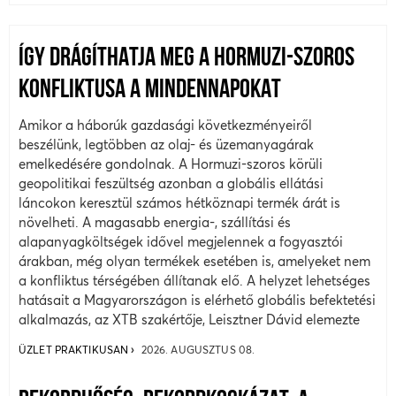
ÍGY DRÁGÍTHATJA MEG A HORMUZI-SZOROS
KONFLIKTUSA A MINDENNAPOKAT
Amikor a háborúk gazdasági következményeiről
beszélünk, legtöbben az olaj- és üzemanyagárak
emelkedésére gondolnak. A Hormuzi-szoros körüli
geopolitikai feszültség azonban a globális ellátási
láncokon keresztül számos hétköznapi termék árát is
növelheti. A magasabb energia-, szállítási és
alapanyagköltségek idővel megjelennek a fogyasztói
árakban, még olyan termékek esetében is, amelyeket nem
a konfliktus térségében állítanak elő. A helyzet lehetséges
hatásait a Magyarországon is elérhető globális befektetési
alkalmazás, az XTB szakértője, Leisztner Dávid elemezte
ÜZLET PRAKTIKUSAN
2026. AUGUSZTUS 08.