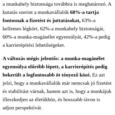
a munkahely biztonsága továbbra is meghatározó. A
kutatás szerint a munkavállalók
68%-a tartja
fontosnak a fizetést és juttatásokat,
63%-a
kellemes légkört, 62%-a munkahely biztonságát,
60%-a munka-magánélet egyensúlyát, 42%-a pedig
a karrierépítési lehetőségeket.
A változás mégis jelentős: a munka-magánélet
egyensúlya előrébb lépett, a karrierépítés pedig
bekerült a legfontosabb öt tényező közé.
Ez azt
jelzi, hogy a munkavállalók már nemcsak jó fizetést
és stabilitást várnak, hanem azt is, hogy a munkájuk
illeszkedjen az életükhöz, és hosszabb távon is
adjon perspektívát.