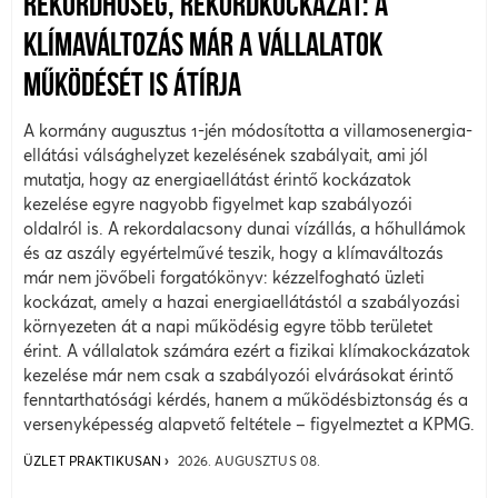
REKORDHŐSÉG, REKORDKOCKÁZAT: A
KLÍMAVÁLTOZÁS MÁR A VÁLLALATOK
MŰKÖDÉSÉT IS ÁTÍRJA
A kormány augusztus 1-jén módosította a villamosenergia-
ellátási válsághelyzet kezelésének szabályait, ami jól
mutatja, hogy az energiaellátást érintő kockázatok
kezelése egyre nagyobb figyelmet kap szabályozói
oldalról is. A rekordalacsony dunai vízállás, a hőhullámok
és az aszály egyértelművé teszik, hogy a klímaváltozás
már nem jövőbeli forgatókönyv: kézzelfogható üzleti
kockázat, amely a hazai energiaellátástól a szabályozási
környezeten át a napi működésig egyre több területet
érint. A vállalatok számára ezért a fizikai klímakockázatok
kezelése már nem csak a szabályozói elvárásokat érintő
fenntarthatósági kérdés, hanem a működésbiztonság és a
versenyképesség alapvető feltétele – figyelmeztet a KPMG.
ÜZLET PRAKTIKUSAN
2026. AUGUSZTUS 08.