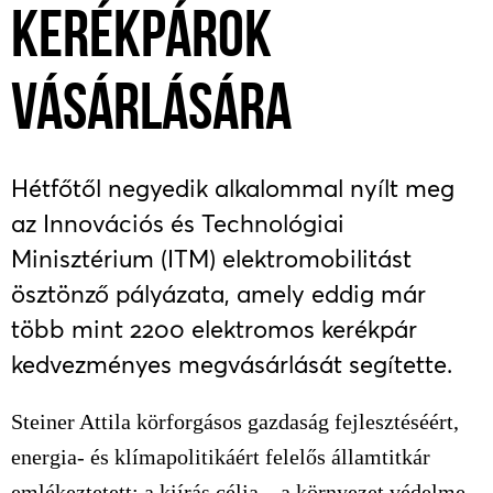
KERÉKPÁROK
VÁSÁRLÁSÁRA
Hétfőtől negyedik alkalommal nyílt meg
az Innovációs és Technológiai
Minisztérium (ITM) elektromobilitást
ösztönző pályázata, amely eddig már
több mint 2200 elektromos kerékpár
kedvezményes megvásárlását segítette.
Steiner Attila körforgásos gazdaság fejlesztéséért,
energia- és klímapolitikáért felelős államtitkár
e
mlékeztetett: a kiírás célja – a környezet védelme