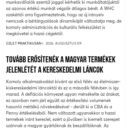
munkavállalók ezentúl joggal kérhetik ki munkáltatójuktól
az azonos értékű munkát végzők átlagos bérét. A WHC
szakértői arra figyelmeztetnek, hogy az új irányelv
nemcsak a bértárgyalások dinamikáját változtatja meg, de
komoly adminisztrációs és kulturális felkészülést is
megkövetel a hazai cégektől.
ÜZLET PRAKTIKUSAN
2026. AUGUSZTUS 09.
TOVÁBB ERŐSÍTENÉK A MAGYAR TERMÉKEK
JELENLÉTÉT A KERESKEDELMI LÁNCOK
Komoly alkalmazkodást kívánt az első félév az élelmiszer-
kiskereskedelmi láncoktól és ez a második félévben is így
marad. A deflációs környezet ugyan mérsékelte az árakat,
ez azonban nem járt együtt az értékesítési volumenek
hasonló mértékű növekedésével - derült ki a CBA és a
Penny értékeléséből. Nem változott ugyanakkor a hazai
termékek iránt kereslet, ezért a jövőben is kiemelt szerepet
szánnak a magyar gyártóknak és beszállítóknak. Az