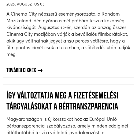
2026. AUGUSZTUS 05.
A Cinema City népszerű eseménysorozata, a Random
Mozikaland idén nyáron ismét próbára teszi a közönség
kíváncsiságát. Augusztus 12-én, szerdán az ország összes
Cinema City mozijában várják a bevállalós filmbarátokat,
akik úgy válthatnak jegyet a 120 perces vetítésre, hogy a
film pontos címét csak a teremben, a sötétedés után tudják
meg.
TOVÁBBI CIKKEK
ÍGY VÁLTOZTATJA MEG A FIZETÉSEMELÉSI
TÁRGYALÁSOKAT A BÉRTRANSZPARENCIA
Magyarországon is új korszakot hoz az Európai Unió
bértranszparencia-szabályozása, amely minden eddiginél
átláthatóbbá teszi a vállalati javadalmazást: a