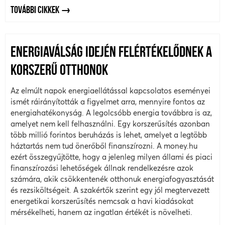
TOVÁBBI CIKKEK
ENERGIAVÁLSÁG IDEJÉN FELÉRTÉKELŐDNEK A
KORSZERŰ OTTHONOK
Az elmúlt napok energiaellátással kapcsolatos eseményei
ismét ráirányították a figyelmet arra, mennyire fontos az
energiahatékonyság. A legolcsóbb energia továbbra is az,
amelyet nem kell felhasználni. Egy korszerűsítés azonban
több millió forintos beruházás is lehet, amelyet a legtöbb
háztartás nem tud önerőből finanszírozni. A money.hu
ezért összegyűjtötte, hogy a jelenleg milyen állami és piaci
finanszírozási lehetőségek állnak rendelkezésre azok
számára, akik csökkentenék otthonuk energiafogyasztását
és rezsiköltségeit. A szakértők szerint egy jól megtervezett
energetikai korszerűsítés nemcsak a havi kiadásokat
mérsékelheti, hanem az ingatlan értékét is növelheti.