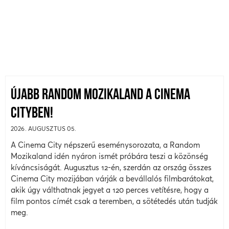
ÚJABB RANDOM MOZIKALAND A CINEMA
CITYBEN!
2026. AUGUSZTUS 05.
A Cinema City népszerű eseménysorozata, a Random
Mozikaland idén nyáron ismét próbára teszi a közönség
kíváncsiságát. Augusztus 12-én, szerdán az ország összes
Cinema City mozijában várják a bevállalós filmbarátokat,
akik úgy válthatnak jegyet a 120 perces vetítésre, hogy a
film pontos címét csak a teremben, a sötétedés után tudják
meg.