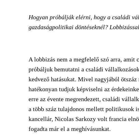
Hogyan próbálják elérni, hogy a családi vál
gazdaságpolitikai döntéseknél? Lobbizássa
A lobbizás nem a megfelelő szó arra, amit 
próbáljuk bemutatni a családi vállalkozáso
kedvező hatásukat. Mivel nagyjából ötszáz n
hatékonyan tudjuk képviselni az érdekeinket
erre az évente megrendezett, családi vállal
a több száz tulajdonos mellett politikusok 
kancellár, Nicolas Sarkozy volt francia eln
fogadta már el a meghívásunkat.