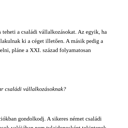
 teheti a családi vállalkozásokat. Az egyik, ha
alakulnak ki a céget illetően. A másik pedig a
elni, pláne a XXI. század folyamatosan
r családi vállalkozásoknak?
ókban gondolkodj. A sikeres német családi
onosok valójában nem tulajdonosként tekintenek