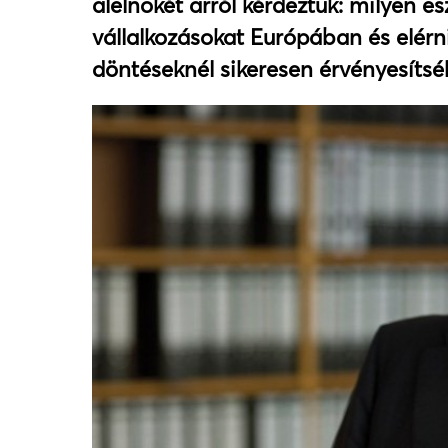
alelnökét arról kérdeztük: milyen e
vállalkozásokat Európában és elérn
döntéseknél sikeresen érvényesítsé