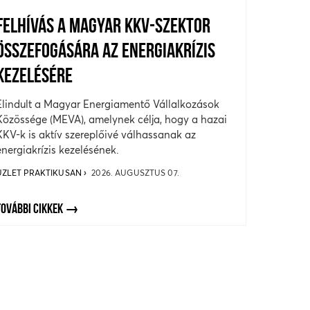
FELHÍVÁS A MAGYAR KKV-SZEKTOR
ÖSSZEFOGÁSÁRA AZ ENERGIAKRÍZIS
KEZELÉSÉRE
Elindult a Magyar Energiamentő Vállalkozások
Közössége (MEVA), amelynek célja, hogy a hazai
KKV-k is aktív szereplőivé válhassanak az
energiakrízis kezelésének.
ÜZLET PRAKTIKUSAN
2026. AUGUSZTUS 07.
TOVÁBBI CIKKEK