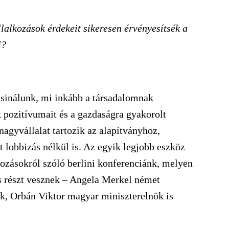
lalkozások érdekeit sikeresen érvényesítsék a
l?
csinálunk, mi inkább a társadalomnak
k pozitívumait és a gazdaságra gyakorolt
agyvállalat tartozik az alapítványhoz,
 lobbizás nélkül is. Az egyik legjobb eszköz
kozásokról szóló berlini konferenciánk, melyen
is részt vesznek – Angela Merkel német
ök, Orbán Viktor magyar miniszterelnök is