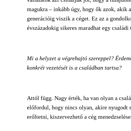
magukra – inkább úgy, hogy ők azok, akik a
generációig viszik a céget. Ez az a gondol
évszázadokig sikeres maradhat egy családi t
Mi a helyzet a végrehajtó szereppel? Érdem
konkrét vezetését is a családban tartsa?
Attól függ. Nagy érték, ha van olyan a csal
előfordul, hogy nincs olyan, akire nyugodt s
erőltetni, kiszervezhető a cég menedzselése