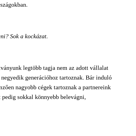
rszágokban.
eni? Sok a kockázat.
tványunk legtöbb tagja nem az adott vállalat
 negyedik generációhoz tartoznak. Bár induló
emzően nagyobb cégek tartoznak a partnereink
t pedig sokkal könnyebb belevágni,