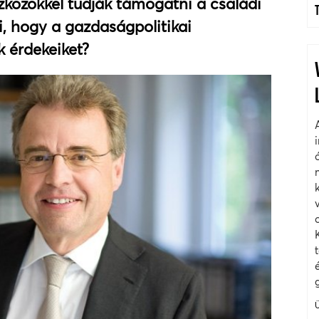
szközökkel tudják támogatni a családi
i, hogy a gazdaságpolitikai
k érdekeiket?