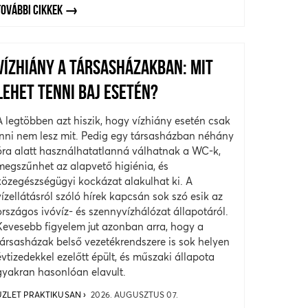
TOVÁBBI CIKKEK
VÍZHIÁNY A TÁRSASHÁZAKBAN: MIT
LEHET TENNI BAJ ESETÉN?
A legtöbben azt hiszik, hogy vízhiány esetén csak
inni nem lesz mit. Pedig egy társasházban néhány
óra alatt használhatatlanná válhatnak a WC-k,
megszűnhet az alapvető higiénia, és
közegészségügyi kockázat alakulhat ki. A
vízellátásról szóló hírek kapcsán sok szó esik az
országos ivóvíz- és szennyvízhálózat állapotáról.
Kevesebb figyelem jut azonban arra, hogy a
társasházak belső vezetékrendszere is sok helyen
évtizedekkel ezelőtt épült, és műszaki állapota
gyakran hasonlóan elavult.
ÜZLET PRAKTIKUSAN
2026. AUGUSZTUS 07.