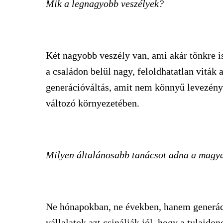
Mik a legnagyobb veszélyek?
Két nagyobb veszély van, ami akár tönkre is
a családon belül nagy, feloldhatatlan viták 
generációváltás, amit nem könnyű levezény
változó környezetében.
Milyen általánosabb tanácsot adna a magya
Ne hónapokban, ne években, hanem generáci
vállalatok azt csinálják jól, hogy a tulajd