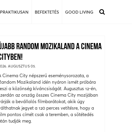
 PRAKTIKUSAN
BEFEKTETÉS
GOOD LIVING
ÚJABB RANDOM MOZIKALAND A CINEMA
CITYBEN!
2026. AUGUSZTUS 05.
A Cinema City népszerű eseménysorozata, a
Random Mozikaland idén nyáron ismét próbára
teszi a közönség kíváncsiságát. Augusztus 12-én,
szerdán az ország összes Cinema City mozijában
várják a bevállalós filmbarátokat, akik úgy
válthatnak jegyet a 120 perces vetítésre, hogy a
film pontos címét csak a teremben, a sötétedés
után tudják meg.