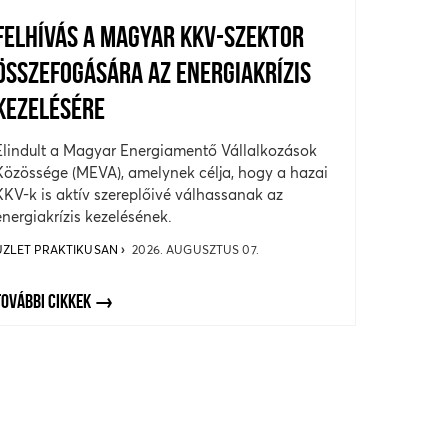
FELHÍVÁS A MAGYAR KKV-SZEKTOR
ÖSSZEFOGÁSÁRA AZ ENERGIAKRÍZIS
KEZELÉSÉRE
Elindult a Magyar Energiamentő Vállalkozások
Közössége (MEVA), amelynek célja, hogy a hazai
KKV-k is aktív szereplőivé válhassanak az
energiakrízis kezelésének.
ÜZLET PRAKTIKUSAN
2026. AUGUSZTUS 07.
TOVÁBBI CIKKEK