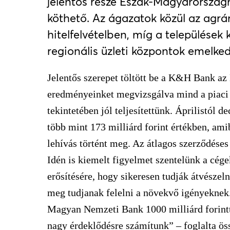
jelentős része Észak-Magyarországho
köthető. Az ágazatok közül az agrá
hitelfelvételben, míg a települések
regionális üzleti központok emelked
Jelentős szerepet töltött be a K&H Bank az
eredményeinket megvizsgálva mind a piaci 
tekintetében jól teljesítettünk. Áprilistól
több mint 173 milliárd forint értékben, ami
lehívás történt meg. Az átlagos szerződéses 
Idén is kiemelt figyelmet szentelünk a cég
erősítésére, hogy sikeresen tudják átvészeln
meg tudjanak felelni a növekvő igényeknek.
Magyan Nemzeti Bank 1000 milliárd forintt
nagy érdeklődésre számítunk” – foglalta ö