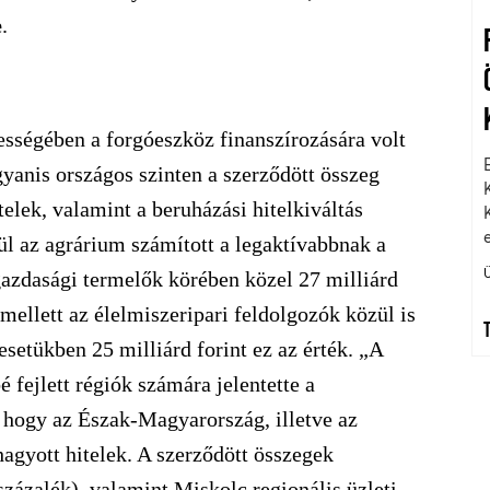
e
.
sségében a forgóeszköz finanszírozására volt
yanis országos szinten a szerződött összeg
telek, valamint a beruházási hitelkiváltás
ül az agrárium számított a legaktívabbnak a
gazdasági termelők körében közel 27 milliárd
 emellett az élelmiszeripari feldolgozók közül is
esetükben 25 milliárd forint ez az érték. „A
fejlett régiók számára jelentette a
, hogy az Észak-Magyarország, illetve az
hagyott hitelek. A szerződött összegek
zázalék), valamint Miskolc regionális üzleti