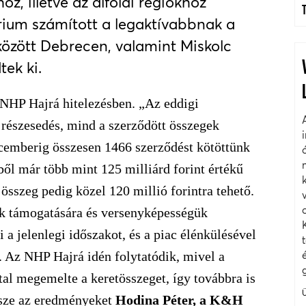
z, illetve az alföldi régiókhoz
rium számított a legaktívabbnak a
 között Debrecen, valamint Miskolc
tek ki.
 NHP Hajrá hitelezésben. „Az eddigi
részesedés, mind a szerződött összegek
 decemberig összesen 1466 szerződést kötöttünk
ből már több mint 125 milliárd forint értékű
összeg pedig közel 120 millió forintra tehető.
ek támogatására és versenyképességük
i a jelenlegi időszakot, és a piac élénkülésével
 Az NHP Hajrá idén folytatódik, mivel a
al megemelte a keretösszeget, így továbbra is
ssze az eredményeket
Hodina Péter, a K&H