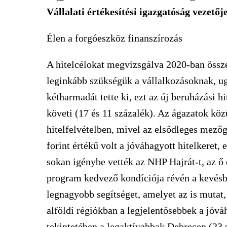
Vállalati értékesítési igazgatóság vezetőj
Élen a forgóeszköz finanszírozás
A hitelcélokat megvizsgálva 2020-ban össze
leginkább szükségük a vállalkozásoknak, ug
kétharmadát tette ki, ezt az új beruházási hi
követi (17 és 11 százalék). Az ágazatok köz
hitelfelvételben, mivel az elsődleges mező
forint értékű volt a jóváhagyott hitelkeret,
sokan igénybe vették az NHP Hajrát-t, az ő 
program kedvező kondíciója révén a kevésbé 
legnagyobb segítséget, amelyet az is mutat
alföldi régiókban a legjelentősebbek a jóvá
tekintetében a legaktívabbak Debrecen (23 s