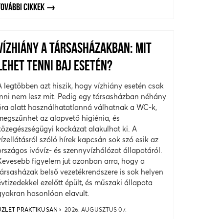
TOVÁBBI CIKKEK
VÍZHIÁNY A TÁRSASHÁZAKBAN: MIT
LEHET TENNI BAJ ESETÉN?
A legtöbben azt hiszik, hogy vízhiány esetén csak
inni nem lesz mit. Pedig egy társasházban néhány
óra alatt használhatatlanná válhatnak a WC-k,
megszűnhet az alapvető higiénia, és
közegészségügyi kockázat alakulhat ki. A
vízellátásról szóló hírek kapcsán sok szó esik az
országos ivóvíz- és szennyvízhálózat állapotáról.
Kevesebb figyelem jut azonban arra, hogy a
társasházak belső vezetékrendszere is sok helyen
évtizedekkel ezelőtt épült, és műszaki állapota
gyakran hasonlóan elavult.
ÜZLET PRAKTIKUSAN
2026. AUGUSZTUS 07.