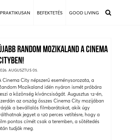
 PRAKTIKUSAN
BEFEKTETÉS
GOOD LIVING
ÚJABB RANDOM MOZIKALAND A CINEMA
CITYBEN!
2026. AUGUSZTUS 05.
A Cinema City népszerű eseménysorozata, a
Random Mozikaland idén nyáron ismét próbára
teszi a közönség kíváncsiságát. Augusztus 12-én,
szerdán az ország összes Cinema City mozijában
várják a bevállalós filmbarátokat, akik úgy
válthatnak jegyet a 120 perces vetítésre, hogy a
film pontos címét csak a teremben, a sötétedés
után tudják meg.