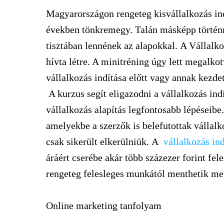
Magyarországon rengeteg kisvállalkozás ind
években tönkremegy. Talán másképp történne
tisztában lennének az alapokkal.
A Vállalko
hívta létre. A minitréning úgy lett megalkot
vállalkozás indítása előtt vagy annak kezdet
A kurzus segít eligazodni a vállalkozás indí
vállalkozás alapítás legfontosabb lépéseibe
amelyekbe a szerzők is belefutottak vállal
csak sikerült elkerülniük.
A
vállalkozás in
áráért cserébe akár több százezer forint fel
rengeteg felesleges munkától menthetik meg
Online marketing tanfolyam