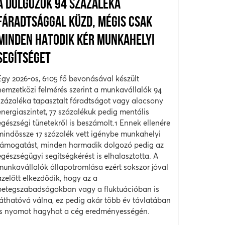
A DOLGOZÓK 94 SZÁZALÉKA
FÁRADTSÁGGAL KÜZD, MÉGIS CSAK
MINDEN HATODIK KÉR MUNKAHELYI
SEGÍTSÉGET
Egy 2026-os, 6105 fő bevonásával készült
nemzetközi felmérés szerint a munkavállalók 94
százaléka tapasztalt fáradtságot vagy alacsony
energiaszintet, 77 százalékuk pedig mentális
egészségi tünetekről is beszámolt.1 Ennek ellenére
mindössze 17 százalék vett igénybe munkahelyi
támogatást, minden harmadik dolgozó pedig az
egészségügyi segítségkérést is elhalasztotta. A
munkavállalók állapotromlása ezért sokszor jóval
azelőtt elkezdődik, hogy az a
betegszabadságokban vagy a fluktuációban is
láthatóvá válna, ez pedig akár több év távlatában
is nyomot hagyhat a cég eredményességén.