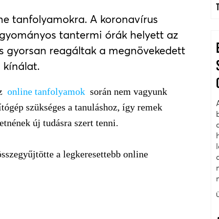
ne tanfolyamokra. A koronavírus
agyományos tantermi órák helyett az
 is gyorsan reagáltak a megnövekedett
kínálat.
Az
online tanfolyamok
során nem vagyunk
mítógép szükséges a tanuláshoz, így remek
tnének új tudásra szert tenni.
sszegyűjtötte a legkeresettebb online