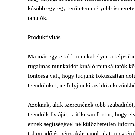
később egy-egy területen mélyebb ismerete
tanulók.
Produktivitás
Ma már egyre több munkahelyen a teljesítm
rugalmas munkaidőt kínáló munkáltatók kö
fontossá vált, hogy tudjunk fókuszáltan dol
teendőinket, ne folyjon ki az idő a kezünkbő
Azoknak, akik szeretnének több szabadidőt,
teendőik listáját, kritikusan fontos, hogy e
ennek segítségével nélkülözhetetlen inform
töltött idő és pénz akár napok alatt megtérü