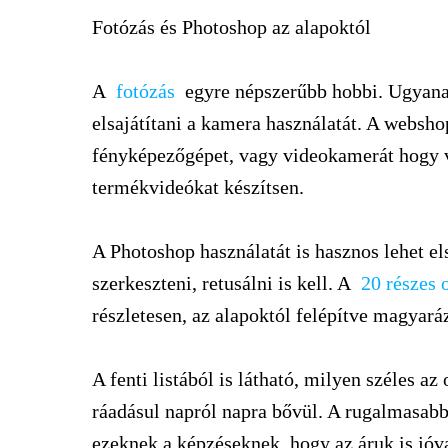
Fotózás és Photoshop az alapoktól
A
fotózás
egyre népszerűbb hobbi. Ugyana
elsajátítani a kamera használatát. A websho
fényképezőgépet, vagy videokamerát hogy 
termékvideókat készítsen.
A Photoshop használatát is hasznos lehet elsa
szerkeszteni, retusálni is kell. A
20 részes 
részletesen, az alapoktól felépítve magyará
A fenti listából is látható, milyen széles az
ráadásul napról napra bővül. A rugalmasabb
ezeknek a képzéseknek, hogy az áruk is jóv