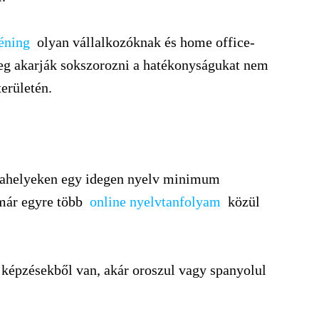
réning
olyan vállalkozóknak és home office-
eg akarják sokszorozni a hatékonyságukat nem
erületén.
kahelyeken egy idegen nyelv minimum
 már egyre több
online nyelvtanfolyam
közül
 képzésekből van, akár oroszul vagy spanyolul