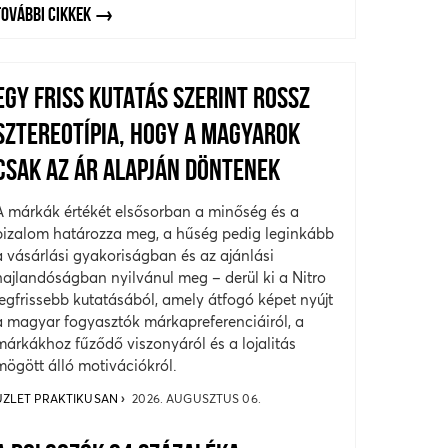
TOVÁBBI CIKKEK
EGY FRISS KUTATÁS SZERINT ROSSZ
SZTEREOTÍPIA, HOGY A MAGYAROK
CSAK AZ ÁR ALAPJÁN DÖNTENEK
A márkák értékét elsősorban a minőség és a
bizalom határozza meg, a hűség pedig leginkább
a vásárlási gyakoriságban és az ajánlási
hajlandóságban nyilvánul meg – derül ki a Nitro
legfrissebb kutatásából, amely átfogó képet nyújt
a magyar fogyasztók márkapreferenciáiról, a
márkákhoz fűződő viszonyáról és a lojalitás
mögött álló motivációkról.
ÜZLET PRAKTIKUSAN
2026. AUGUSZTUS 06.