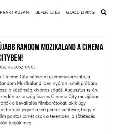
 PRAKTIKUSAN
BEFEKTETÉS
GOOD LIVING
ÚJABB RANDOM MOZIKALAND A CINEMA
CITYBEN!
2026. AUGUSZTUS 05.
A Cinema City népszerű eseménysorozata, a
Random Mozikaland idén nyáron ismét próbára
teszi a közönség kíváncsiságát. Augusztus 12-én,
szerdán az ország összes Cinema City mozijában
várják a bevállalós filmbarátokat, akik úgy
válthatnak jegyet a 120 perces vetítésre, hogy a
film pontos címét csak a teremben, a sötétedés
után tudják meg.