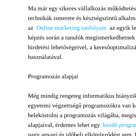
Ma már egy sikeres vállalkozás működtetés
technikák ismerete és készségszintű alkalm
az
Online marketing tanfolyam
az egyik l
képzés során a tanulók megismerkedhetnek 
hirdetési lehetőségeivel, a keresőoptimaliz
használatával.
Programozás alapjai
Még mindig rengeteg informatikus hiányzi
egyetemi végzettségű programozókra van ke
belekóstolni a programozás világába, meg
alapjaival, érdemes lehet egy
kezdő progra
nagy anyagi és időbeli elköteleződést sem.