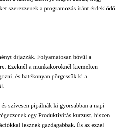
ket szerezzenek a programozás iránt érdeklődő
ényt díjazzák. Folyamatosan bővül a
re. Ezeknél a munkaköröknél kiemelten
gozni, és hatékonyan pörgessük ki a
l.
 és szívesen pipálnák ki gyorsabban a napi
lvégezzenek egy Produktivitás kurzust, hiszen
ációkkal lesznek gazdagabbak. És az ezzel
l.