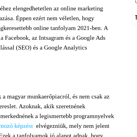
éhez elengedhetetlen az online marketing
azása. Éppen ezért nem véletlen, hogy
egkeresettebb online tanfolyam 2021-ben.
A
a Facebook, az Intsagram és a Google Ads
álással (SEO) és a Google Analytics
k a magyar munkaerőpiacról, és nem csak az
reslet. Azoknak, akik szeretnének
ismerkednének a legismertebb programnyelvek
mozó képzést
elvégezniük, mely nem jelent
 Ezek a tanfolyamok jó alapot adnak, hogy