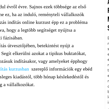
ul évről évre. Sajnos ezek többsége az első
 ez, ha az induló, reményteli vállalkozók
zás indítás online kurzust épp ez a probléma
va, hogy a legtöbb segítséget nyújtsa a
i fázisában.
tás útvesztőjében, betekintést nyújt a
.
Segít elkerülni azokat a tipikus buktatókat,
kozásuk indításakor, vagy amelyeket épphogy
dítás kurzusban
szereplő információk egy ebéd
esleges kiadástól, több hónap késlekedéstől és
 a vállalkozókat.