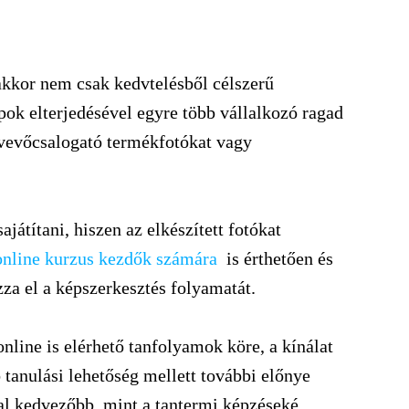
kkor nem csak kedvtelésből célszerű
pok elterjedésével egyre több vállalkozó ragad
vevőcsalogató termékfotókat vagy
játítani, hiszen az elkészített fotókat
online kurzus kezdők számára
is érthetően és
zza el a képszerkesztés folyamatát.
 online is elérhető tanfolyamok köre, a kínálat
 tanulási lehetőség mellett további előnye
al kedvezőbb, mint a tantermi képzéseké.