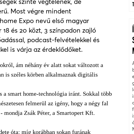
ségek szinte végtelenek, de
erű. Most végre mindent
thome Expo nevű első magyar
 18 és 20 közt, 3 színpadon zajló
adással, podcast-felv
é
telekkel
é
s
kel is várja az érdeklődőket.
ról, ám néhány év alatt sokat változott a
 is széles körben alkalmaznak digitális
és a smart home-technológia iránt. Sokkal több
mészetesen felmerül az igény, hogy a négy fal
 - mondja Zsák Péter, a Smartopert Kft.
dete óta: míg korábban sokan furának