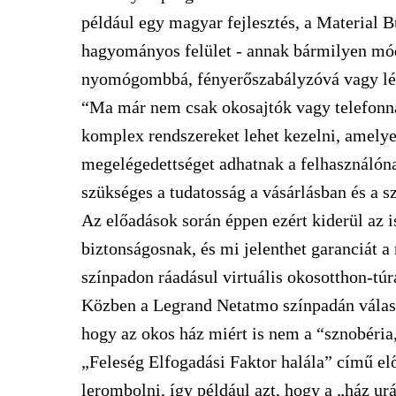
például egy magyar fejlesztés, a Material B
hagyományos felület - annak bármilyen mó
nyomógombbá, fényerőszabályzóvá vagy lép
“Ma már nem csak okosajtók vagy telefonna
komplex rendszereket lehet kezelni, amely
megelégedettséget adhatnak a felhasználón
szüks
é
ges a tudatosság a vásárlásban
é
s a s
Az előadások során éppen ezért kiderül az 
biztonságosnak, és mi jelenthet garanciát
színpadon ráadásul virtuális okosotthon-túr
Közben a Legrand Netatmo színpadán válasz
hogy az okos ház miért is nem a “sznobéria
„Feleség Elfogadási Faktor halála” című elő
lerombolni, így például azt, hogy a „ház u