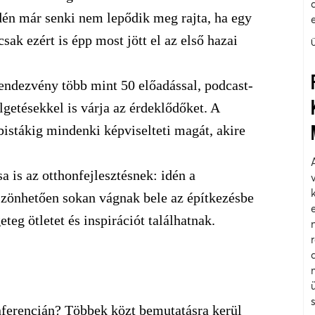
idén már senki nem lepődik meg rajta, ha egy
sak ezért is épp most jött el az első hazai
rendezvény több mint 50 előadással, podcast-
lget
é
sekkel is várja az érdeklődőket. A
bistákig mindenki képviselteti magát, akire
a is az otthonfejlesztésnek: idén a
zönhetően sokan vágnak bele az építkezésbe
teg ötletet és inspirációt találhatnak.
ferencián? Többek közt bemutatásra kerül