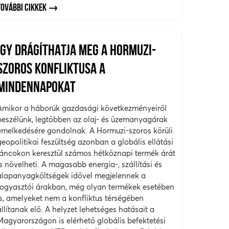
TOVÁBBI CIKKEK
ÍGY DRÁGÍTHATJA MEG A HORMUZI-
SZOROS KONFLIKTUSA A
MINDENNAPOKAT
Amikor a háborúk gazdasági következményeiről
beszélünk, legtöbben az olaj- és üzemanyagárak
emelkedésére gondolnak. A Hormuzi-szoros körüli
geopolitikai feszültség azonban a globális ellátási
láncokon keresztül számos hétköznapi termék árát
is növelheti. A magasabb energia-, szállítási és
alapanyagköltségek idővel megjelennek a
fogyasztói árakban, még olyan termékek esetében
is, amelyeket nem a konfliktus térségében
állítanak elő. A helyzet lehetséges hatásait a
Magyarországon is elérhető globális befektetési