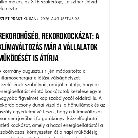
alkalmazás, az XTB szakértője, Leisztner Dávid
elemezte
ÜZLET PRAKTIKUSAN
2026. AUGUSZTUS 08.
REKORDHŐSÉG, REKORDKOCKÁZAT: A
KLÍMAVÁLTOZÁS MÁR A VÁLLALATOK
MŰKÖDÉSÉT IS ÁTÍRJA
A kormány augusztus 1-jén módosította a
villamosenergia-ellátási válsághelyzet
kezelésének szabályait, ami jól mutatja, hogy az
energiaellátást érintő kockázatok kezelése egyre
nagyobb figyelmet kap szabályozói oldalról is. A
rekordalacsony dunai vízállás, a hőhullámok és az
aszály egyértelművé teszik, hogy a klímaváltozás
már nem jövőbeli forgatókönyv: kézzelfogható
üzleti kockázat, amely a hazai energiaellátástól a
szabályozási környezeten át a napi működésig