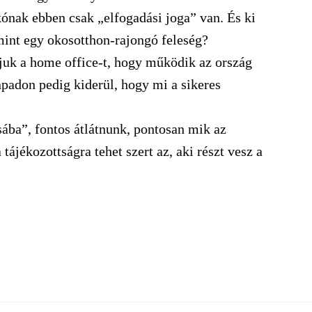
kónak ebben csak „elfogadási joga” van. És ki
mint egy okosotthon-rajongó feleség?
juk a home office-t, hogy működik az ország
ínpadon pedig kiderül, hogy mi a sikeres
ába”, fontos átlátnunk, pontosan mik az
tájékozottságra tehet szert az, aki részt vesz a