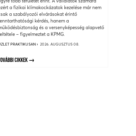
egyre több területet érint. A vállalatok számára
ezért a fizikai klímakockázatok kezelése már nem
csak a szabályozói elvárásokat érintő
fenntarthatósági kérdés, hanem a
működésbiztonság és a versenyképesség alapvető
feltétele – figyelmeztet a KPMG.
ÜZLET PRAKTIKUSAN
2026. AUGUSZTUS 08.
TOVÁBBI CIKKEK