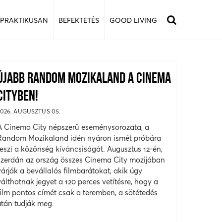
 PRAKTIKUSAN
BEFEKTETÉS
GOOD LIVING
ÚJABB RANDOM MOZIKALAND A CINEMA
CITYBEN!
2026. AUGUSZTUS 05.
A Cinema City népszerű eseménysorozata, a
Random Mozikaland idén nyáron ismét próbára
teszi a közönség kíváncsiságát. Augusztus 12-én,
szerdán az ország összes Cinema City mozijában
várják a bevállalós filmbarátokat, akik úgy
válthatnak jegyet a 120 perces vetítésre, hogy a
film pontos címét csak a teremben, a sötétedés
után tudják meg.