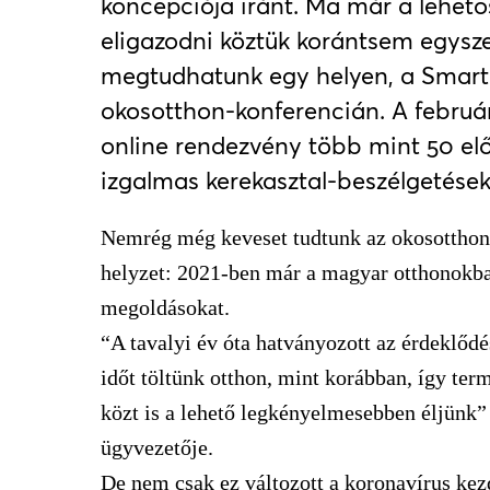
koncepciója iránt. Ma már a lehető
eligazodni köztük korántsem egysz
megtudhatunk egy helyen, a Smar
okosotthon-konferencián.
A február
online rendezvény több mint 50 elő
izgalmas kerekasztal-besz
é
lget
é
sek
Nemrég még keveset tudtunk az okosotthonok
helyzet: 2021-ben már a magyar otthonokban
megoldásokat.
“A tavalyi év óta hatványozott az érdeklőd
időt töltünk otthon, mint korábban, így ter
közt is a lehető legkényelmesebben éljünk”
ügyvezetője.
De nem csak ez változott a koronavírus kez