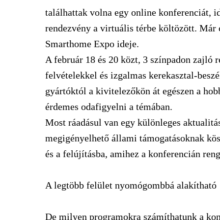
találhattak volna egy online konferenciát, 
rendezvény a virtuális térbe költözött. Már c
Smarthome Expo ideje.
A február 18 és 20 közt, 3 színpadon zajló 
felv
é
telekkel
é
s izgalmas kerekasztal-besz
é
gyártóktól a kivitelezőkön át egészen a hob
érdemes odafigyelni a témában.
Most ráadásul van egy különleges aktualitás
megigényelhető állami támogatásoknak kös
és a felújításba, amihez a konferencián renge
A legtöbb felület nyomógombbá alakítható
De milyen programokra számíthatunk a kon