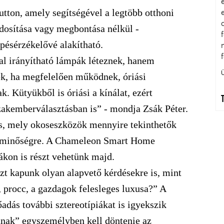
utton, amely segítségével a legtöbb otthoni
dosítása vagy megbontása nélkül -
ésérzékelővé alakítható.
l irányítható lámpák léteznek, hanem
ek, ha megfelelően működnek, óriási
ak. Kü
ty
ükbő
l is
ó
riási a kínálat, ez
é
rt
zakemberválasztásban is” - mondja Zsák Péter.
is, mely okoseszközök mennyire tekinthetők
 a minőségre. A Chameleon Smart Home
ákon is részt vehetünk majd.
t kapunk olyan alapvető kérdésekre is, mint
, procc, a gazdagok felesleges luxusa?” A
adás további sztereotípiákat is igyekszik
rának” egyszemélyben kell döntenie az