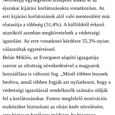
éjszakai kijárási korlátozásokra vonatkozóan. Az
esti kijárási korlátozások alól való mentesülést már
elutasítja a többség (51,4%). A külföldről érkező
utazóktól azonban megkövetelnék a védettségi
igazolást. Az erre vonatkozó kérdésre 55,3%-nyian
válaszoltak egyetértéssel.
Belán Miklós, az Everguest alapító igazgatója
szerint az oltottság növekedésével a magyarok
hozzáállása is változni fog. „Minél többen lesznek
beoltva, annál többen fogják azt nyilatkozni, hogy a
védettségi igazolással rendelkezők számára oldják
fel a korlátozásokat. Fontos megfelelő motivációs
eszközöket biztosítani az oltási kedv növelésére,
erre biztosan hatékony módszer, ha bizonyos