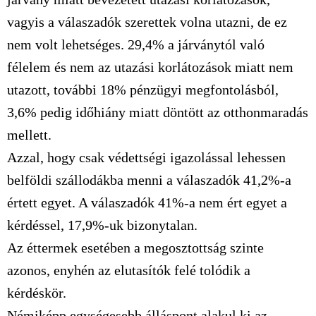
vagyis a válaszadók szerettek volna utazni, de ez
nem volt lehetséges. 29,4% a járványtól való
félelem és nem az utazási korlátozások miatt nem
utazott, további 18% pénzügyi megfontolásból,
3,6% pedig időhiány miatt döntött az otthonmaradás
mellett.
Azzal, hogy csak védettségi igazolással lehessen
belföldi szállodákba menni a válaszadók 41,2%-a
értett egyet. A válaszadók 41%-a nem ért egyet a
kérdéssel, 17,9%-uk bizonytalan.
Az éttermek esetében a megosztottság szinte
azonos, enyhén az elutasítók felé tolódik a
kérdéskör.
Némiképp egységesebb álláspont alakul ki az