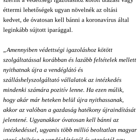
éttermi lehetőségek ugyan növelnék az oltási
kedvet, de óvatosan kell bánni a koronavírus által
leginkább sújtott iparággal.
„Amennyiben védettségi igazoláshoz kötött
szolgáltatással korábban és lazább feltételek mellett
nyithatnak újra a vendéglátó és
szálláshelyszolgáltató vállalatok az intézkedés
mindenki számára pozitív lenne. Ha ezen múlik,
hogy akár már heteken belül újra nyithassanak,
akkor az valóban a gazdaság hatékony újraindítását
jelentené. Ugyanakkor óvatosan kell bánni az
intézkedéssel, ugyanis több millió beoltatlan magyar
utazó eltiltása a vendéglátástól és utazástól egy