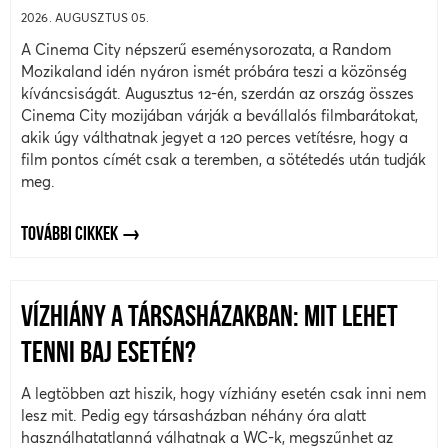
2026. AUGUSZTUS 05.
A Cinema City népszerű eseménysorozata, a Random
Mozikaland idén nyáron ismét próbára teszi a közönség
kíváncsiságát. Augusztus 12-én, szerdán az ország összes
Cinema City mozijában várják a bevállalós filmbarátokat,
akik úgy válthatnak jegyet a 120 perces vetítésre, hogy a
film pontos címét csak a teremben, a sötétedés után tudják
meg.
TOVÁBBI CIKKEK
VÍZHIÁNY A TÁRSASHÁZAKBAN: MIT LEHET
TENNI BAJ ESETÉN?
A legtöbben azt hiszik, hogy vízhiány esetén csak inni nem
lesz mit. Pedig egy társasházban néhány óra alatt
használhatatlanná válhatnak a WC-k, megszűnhet az