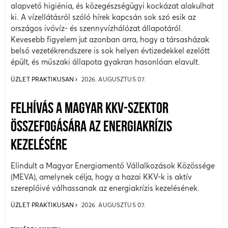
alapvető higiénia, és közegészségügyi kockázat alakulhat
ki. A vízellátásról szóló hírek kapcsán sok szó esik az
országos ivóvíz- és szennyvízhálózat állapotáról.
Kevesebb figyelem jut azonban arra, hogy a társasházak
belső vezetékrendszere is sok helyen évtizedekkel ezelőtt
épült, és műszaki állapota gyakran hasonlóan elavult.
ÜZLET PRAKTIKUSAN
2026. AUGUSZTUS 07.
FELHÍVÁS A MAGYAR KKV-SZEKTOR
ÖSSZEFOGÁSÁRA AZ ENERGIAKRÍZIS
KEZELÉSÉRE
Elindult a Magyar Energiamentő Vállalkozások Közössége
(MEVA), amelynek célja, hogy a hazai KKV-k is aktív
szereplőivé válhassanak az energiakrízis kezelésének.
ÜZLET PRAKTIKUSAN
2026. AUGUSZTUS 07.