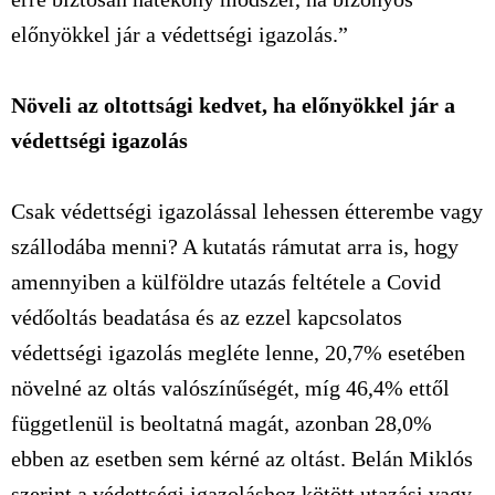
előnyökkel jár a védettségi igazolás.”
Növeli az oltottsági kedvet, ha előnyökkel jár a
védettségi igazolás
Csak védettségi igazolással lehessen étterembe vagy
szállodába menni? A kutatás rámutat arra is, hogy
amennyiben a külföldre utazás feltétele a Covid
védőoltás beadatása és az ezzel kapcsolatos
védettségi igazolás megléte lenne, 20,7% esetében
növelné az oltás valószínűségét, míg 46,4% ettől
függetlenül is beoltatná magát, azonban 28,0%
ebben az esetben sem kérné az oltást. Belán Miklós
szerint a védettségi igazoláshoz kötött utazási vagy