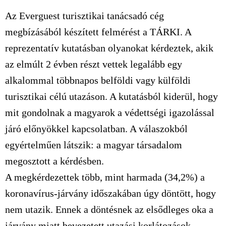
Az Everguest turisztikai tanácsadó cég
megbízásából készített felmérést a TÁRKI. A
reprezentatív kutatásban olyanokat kérdeztek, akik
az elmúlt 2 évben részt vettek legalább egy
alkalommal többnapos belföldi vagy külföldi
turisztikai célú utazáson. A kutatásból kiderül, hogy
mit gondolnak a magyarok a védettségi igazolással
járó előnyökkel kapcsolatban. A válaszokból
egyértelműen látszik: a magyar társadalom
megosztott a kérdésben.
A megkérdezettek több, mint harmada (34,2%) a
koronavírus-járvány időszakában úgy döntött, hogy
nem utazik. Ennek a döntésnek az elsődleges oka a
járvány miatt bevezetett utazási korlátozások,