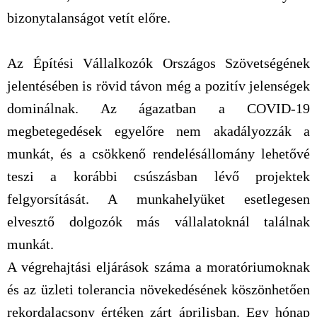
bizonytalanságot vetít előre.
Az Építési Vállalkozók Országos Szövetségének
jelentésében is rövid távon még a pozitív jelenségek
dominálnak. Az ágazatban a COVID-19
megbetegedések egyelőre nem akadályozzák a
munkát, és a csökkenő rendelésállomány lehetővé
teszi a korábbi csúszásban lévő projektek
felgyorsítását. A munkahelyüket esetlegesen
elvesztő dolgozók más vállalatoknál találnak
munkát.
A végrehajtási eljárások száma a moratóriumoknak
és az üzleti tolerancia növekedésének köszönhetően
rekordalacsony értéken zárt áprilisban. Egy hónap