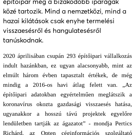
építőipar még a bizakodóbb iparágak
közé tartozik. Mind a nemzetközi, mind a
hazai kilátások csak enyhe termelési
visszaesésről és hangulatesésről
tanúskodnak.
2020 áprilisában csupán 293 építőipari vállalkozás
indult hazánkban, ez ugyan alacsonyabb, mint az
elmúlt három évben tapasztalt értékek, de még
mindig a 2016-os havi átlag felett van. „Az
építőipari adatokban egyértelműen meglátszik a
koronavírus okozta gazdasági visszaesés hatása,
ugyanakkor a hosszú távú projektek egyelőre
lendületben tartják az ágazatot” - mondja Pertics
Richárd, az Opten céginformációs szolgáltató