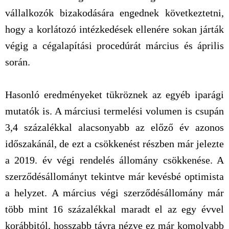
vállalkozók bizakodására engednek következtetni,
hogy a korlátozó intézkedések ellenére sokan járták
végig a cégalapítási procedúrát március és április
során.
Hasonló eredményeket tükröznek az egyéb iparági
mutatók is. A márciusi termelési volumen is csupán
3,4 százalékkal alacsonyabb az előző év azonos
időszakánál, de ezt a csökkenést részben már jelezte
a 2019. év végi rendelés állomány csökkenése. A
szerződésállományt tekintve már kevésbé optimista
a helyzet. A március végi szerződésállomány már
több mint 16 százalékkal maradt el az egy évvel
korábbitól, hosszabb távra nézve ez már komolyabb