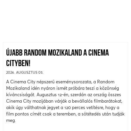
ÚJABB RANDOM MOZIKALAND A CINEMA
CITYBEN!
2026. AUGUSZTUS 05.
A Cinema City népszerű eseménysorozata, a Random
Mozikaland idén nyáron ismét próbára teszi a közönség
kíváncsiságát. Augusztus 12-én, szerdán az ország összes
Cinema City mozijában várják a bevállalós filmbarátokat,
akik úgy válthatnak jegyet a 120 perces vetítésre, hogy a
film pontos címét csak a teremben, a sötétedés után tudják
meg.