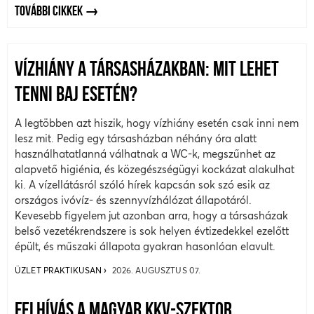
TOVÁBBI CIKKEK
VÍZHIÁNY A TÁRSASHÁZAKBAN: MIT LEHET
TENNI BAJ ESETÉN?
A legtöbben azt hiszik, hogy vízhiány esetén csak inni nem
lesz mit. Pedig egy társasházban néhány óra alatt
használhatatlanná válhatnak a WC-k, megszűnhet az
alapvető higiénia, és közegészségügyi kockázat alakulhat
ki. A vízellátásról szóló hírek kapcsán sok szó esik az
országos ivóvíz- és szennyvízhálózat állapotáról.
Kevesebb figyelem jut azonban arra, hogy a társasházak
belső vezetékrendszere is sok helyen évtizedekkel ezelőtt
épült, és műszaki állapota gyakran hasonlóan elavult.
ÜZLET PRAKTIKUSAN
2026. AUGUSZTUS 07.
FELHÍVÁS A MAGYAR KKV-SZEKTOR