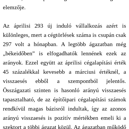
elemzője.
Az áprilisi 293 új induló vállalkozás azért is
különleges, mert a cégtörlések száma is csupán csak
297 volt a hónapban. A legtöbb ágazatban még
„békeidőben” is elfogadhatók lennének ezek az
arányok. Ezzel együtt az áprilisi cégalapítási érték
45 százalékkal kevesebb a márciusi értéknél, a
visszaesés ebből a szempontból jelentős.
Összágazati szinten is hasonló arányú visszaesés
tapasztalható, de az építőipari cégalapítási számok
rendkívül magas bázisról indultak, így az azonos
arányú visszaesés is pozitív mértékben emeli ki a
szektort a többi ágazat közül. Az ágazatban működő