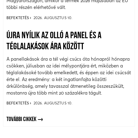
Magyarországon, amikor a termék 2026 májusában az EU
többi részén elérhetővé vált.
BEFEKTETÉS
2026. AUGUSZTUS 10.
ÚJRA NYÍLIK AZ OLLÓ A PANEL ÉS A
TÉGLALAKÁSOK ÁRA KÖZÖTT
A panellakások ára a tél végi csúcs óta hónapról hónapra
csökken, júliusban az idei mélypontjára ért, miközben a
téglalakásoké tovább emelkedett, és éppen az idei csúcsát
érte el. Az eredmény: a két ingatlanfajta közötti
árkülönbség, amely tavasszal átmenetileg összeszűkült,
mostanra újra több mint 20 százalékra tágult.
BEFEKTETÉS
2026. AUGUSZTUS 10.
TOVÁBBI CIKKEK