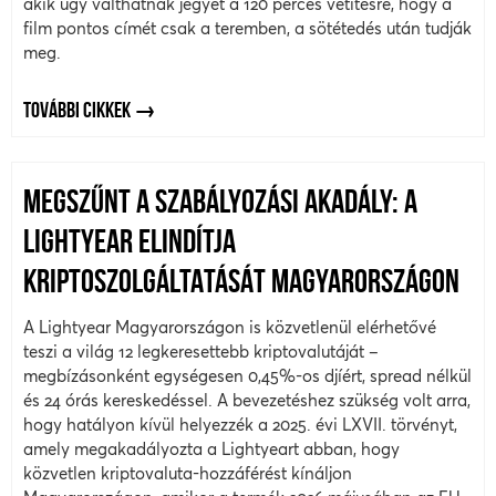
akik úgy válthatnak jegyet a 120 perces vetítésre, hogy a
film pontos címét csak a teremben, a sötétedés után tudják
meg.
TOVÁBBI CIKKEK
MEGSZŰNT A SZABÁLYOZÁSI AKADÁLY: A
LIGHTYEAR ELINDÍTJA
KRIPTOSZOLGÁLTATÁSÁT MAGYARORSZÁGON
A Lightyear Magyarországon is közvetlenül elérhetővé
teszi a világ 12 legkeresettebb kriptovalutáját –
megbízásonként egységesen 0,45%-os djíért, spread nélkül
és 24 órás kereskedéssel. A bevezetéshez szükség volt arra,
hogy hatályon kívül helyezzék a 2025. évi LXVII. törvényt,
amely megakadályozta a Lightyeart abban, hogy
közvetlen kriptovaluta-hozzáférést kínáljon